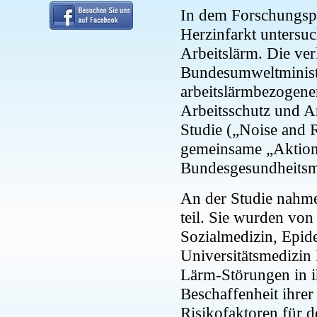
In dem Forschungspr
Herzinfarkt untersuc
Arbeitslärm. Die v
Bundesumweltminist
arbeitslärmbezogene
Arbeitsschutz und 
Studie („Noise and R
gemeinsame „Aktio
Bundesgesundheits
An der Studie nahme
teil. Sie wurden von
Sozialmedizin, Epid
Universitätsmedizin 
Lärm-Störungen in 
Beschaffenheit ihre
Risikofaktoren für d