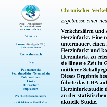
Chronischer Verkeh
Ergebnisse einer n
Pflege - Patientenrecht
& Gesundheitswesen
www.wernerschell.de
Verkehrslärm und A
Aktuelles
Herzinfarkt. Eine
untermauert einen
Forum
(Beiträge ab 2021)
Archiviertes Forum
Herzinfarkt und ko
Rechtsalmanach
Herzinfarkt zu erle
sie längere Zeit i
Pflege
mittlerer Schallpe
Patientenrecht
Sozialmedizin
-
Telemedizin
Dieses Ergebnis bes
Publikationen
Links
führte das UBA auf
Datenschutz
Herzinfarktstudie d
Impressum
an der statistische
Pro Pflege-Selbsthilfenetzwerk
aktuelle Studie.
>> Aktivitäten im Überblick! <<