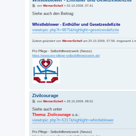
B
von
WernerSchell
»
02.10.2008, 07:41
e
i
Siehe auch den Beitrag:
t
r
a
Whistleblower - Enthüller und Gesetzesdefizite
g
viewtopic.php?t=9875&highlight=gesetzesdefizite
Zuletzt geändert von
WernerSchell
am 25.10.2009, 07:58, insgesamt 1-m
Pro Pflege - Selbsthilfenetzwerk (Neuss)
https://www.pro-pflege-selbsthilfenetzwerk.de/
Zivilcourage
B
von
WernerSchell
»
26.10.2009, 08:01
e
i
Siehe auch unter
t
Thema: Zivilcourage
u.a.:
r
a
viewtopic.php?t=5317&highlight=whistleblower
g
Pro Pflege - Selbsthilfenetzwerk (Neuss)