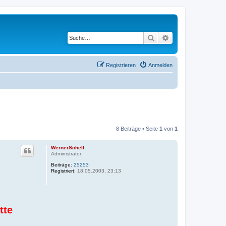
Suche
Erweiterte Suche
Registrieren
Anmelden
8 Beiträge • Seite
1
von
1
WernerSchell
Administrator
Beiträge:
25253
Registriert:
18.05.2003, 23:13
tte