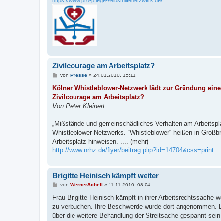
https://www.pro-pflege-selbsthilfenetzwerk.de/
Zivilcourage am Arbeitsplatz?
B
von
Presse
»
24.01.2010, 15:11
e
i
Kölner Whistleblower-Netzwerk lädt zur Gründung einer
t
Zivilcourage am Arbeitsplatz?
r
a
Von Peter Kleinert
g
„Mißstände und gemeinschädliches Verhalten am Arbeitsplat
Whistleblower-Netzwerks. “Whistleblower“ heißen in Großb
Arbeitsplatz hinweisen. .... (mehr)
http://www.nrhz.de/flyer/beitrag.php?id=14704&css=print
Brigitte Heinisch kämpft weiter
B
von
WernerSchell
»
11.11.2010, 08:04
e
i
Frau Brigitte Heinisch kämpft in ihrer Arbeitsrechtssache 
t
zu verbuchen. Ihre Beschwerde wurde dort angenommen. D
r
a
über die weitere Behandlung der Streitsache gespannt sein.
g