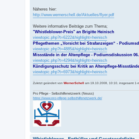
Näheres hier:
http://www.wernerschell.de/Aktuelles/flyer.pdf
Weitere informative Beiträge zum Thema;
"Whistleblower-Preis" an Brigitte Heinisch
viewtopic.php?t=6222&highlight=heinisch
Pflegethemen „Vorsicht bei Strafanzeigen“ - Podiumsd
viewtopic.php?t=4885&highlight=heinisch
Missstände in der Altenpflege - Podiumsdiskussion 06.
viewtopic.php?t=4294&highlight=heinisch
Kündigungsschutz bei Kritik an Altenpflege-Missständ
viewtopic.php?t=6973&highlight=heinisch
Zuletzt geändert von
WernerSchell
am 19.10.2008, 10:10, insgesamt 1-m
Pro Pflege - Selbsthilfenetzwerk (Neuss)
https://www.pro-pflege-selbsthilfenetzwerk.de/
Whistleblower - Enthüller und Gesetzesdefizite