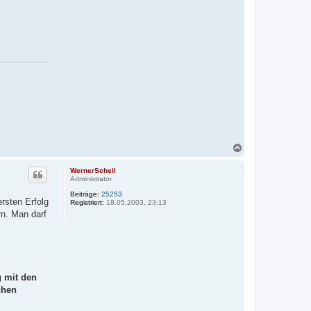
N
a
c
WernerSchell
h
Administrator
o
Beiträge:
25253
b
rsten Erfolg
Registriert:
18.05.2003, 23:13
e
n. Man darf
n
 mit den
chen