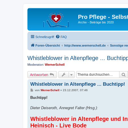
Pro Pflege - Selbs
Archiv - Beiträge bis 2020
Schnellzugriff
FAQ
Foren-Übersicht
http://www.wernerschell.de
Sonstige re
Whistleblower in Altenpflege ... Buchtip
Moderator:
WernerSchell
S
Antworten
Whistleblower in Altenpflege ... Buchtipp!
B
von
WernerSchell
»
23.12.2007, 07:46
e
i
Buchtipp!
t
r
a
Dieter Deiseroth, Annegret Falter (Hrsg.):
g
Whistleblower in Altenpflege und In
Heinisch - Live Bode