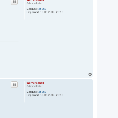
h
Administrator
o
Beiträge:
25253
b
Registriert:
18.05.2003, 23:13
e
n
N
a
c
WernerSchell
h
Administrator
o
Beiträge:
25253
b
Registriert:
18.05.2003, 23:13
e
n