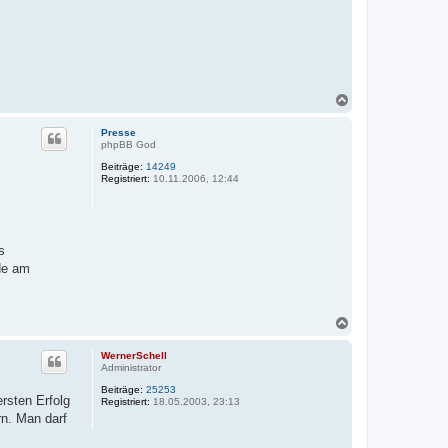
N
a
c
Presse
h
phpBB God
o
Beiträge:
14249
b
Registriert:
10.11.2006, 12:44
e
n
s
de am
N
a
c
WernerSchell
h
Administrator
o
Beiträge:
25253
b
rsten Erfolg
Registriert:
18.05.2003, 23:13
e
n. Man darf
n