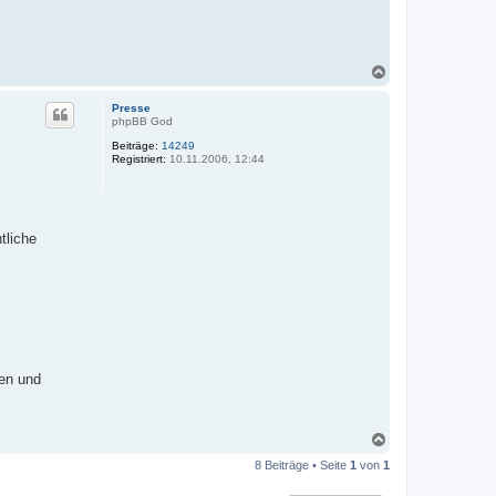
N
a
c
Presse
h
phpBB God
o
Beiträge:
14249
b
Registriert:
10.11.2006, 12:44
e
n
tliche
den und
N
a
8 Beiträge • Seite
1
von
1
c
h