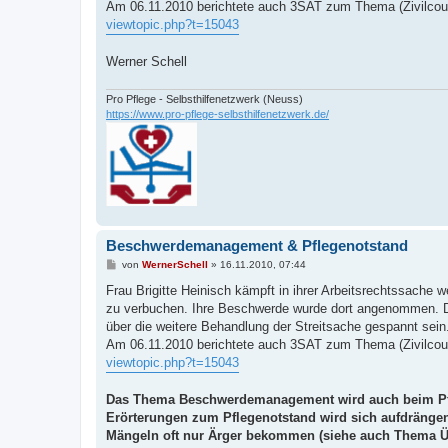
Am 06.11.2010 berichtete auch 3SAT zum Thema (Zivilcou
viewtopic.php?t=15043
Werner Schell
Pro Pflege - Selbsthilfenetzwerk (Neuss)
https://www.pro-pflege-selbsthilfenetzwerk.de/
Beschwerdemanagement & Pflegenotstand
B
von
WernerSchell
»
16.11.2010, 07:44
e
i
Frau Brigitte Heinisch kämpft in ihrer Arbeitsrechtssache 
t
zu verbuchen. Ihre Beschwerde wurde dort angenommen. D
r
a
über die weitere Behandlung der Streitsache gespannt sein.
g
Am 06.11.2010 berichtete auch 3SAT zum Thema (Zivilcou
viewtopic.php?t=15043
Das Thema Beschwerdemanagement wird auch beim Pfl
Erörterungen zum Pflegenotstand wird sich aufdrängen
Mängeln oft nur Ärger bekommen (siehe auch Thema Ü