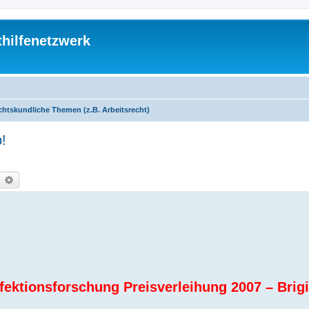
thilfenetzwerk
chtskundliche Themen (z.B. Arbeitsrecht)
p!
uche
Erweiterte Suche
fektionsforschung Preisverleihung 2007 – Brigi