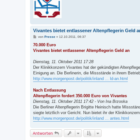
Vivantes bietet entlassener Altenpflegerin Geld a
B
von
Presse
»
12.10.2011, 06:37
e
i
70.000 Euro
t
Vivantes bietet entlassener Altenpflegerin Geld an
r
a
g
Dienstag, 11. Oktober 2011 17:28
Der Klinikkonzern Vivantes hat der gekündigten Altenpflege
Einigung an. Die Berlinerin, die Missstände in ihrem Betrieb 
http://www.morgenpost.de/politik/inland ... ld-an.html
Nach Entlassung
Altenpflegerin fordert 350.000 Euro von Vivantes
Dienstag, 11. Oktober 2011 17:42 - Von Ina Brzoska
Die Berliner Altenpflegerin Brigitte Heinisch hatte Missst
siegte letztlich vor Gericht. Nun bietet ihr der Klinikkonzern
http://www.morgenpost.de/politik/inland ... antes.html
Antworten