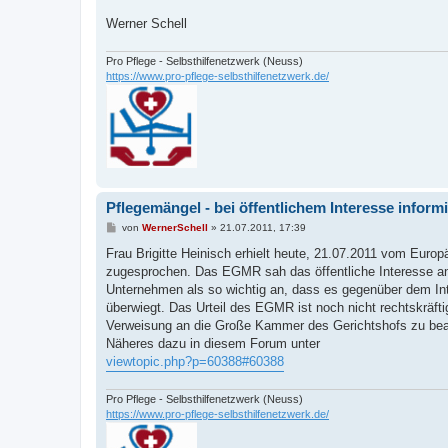
Werner Schell
Pro Pflege - Selbsthilfenetzwerk (Neuss)
https://www.pro-pflege-selbsthilfenetzwerk.de/
Pflegemängel - bei öffentlichem Interesse inform
B
von
WernerSchell
»
21.07.2011, 17:39
e
i
Frau Brigitte Heinisch erhielt heute, 21.07.2011 vom Eur
t
zugesprochen. Das EGMR sah das öffentliche Interesse an I
r
a
Unternehmen als so wichtig an, dass es gegenüber dem I
g
überwiegt. Das Urteil des EGMR ist noch nicht rechtskräft
Verweisung an die Große Kammer des Gerichtshofs zu bea
Näheres dazu in diesem Forum unter
viewtopic.php?p=60388#60388
Pro Pflege - Selbsthilfenetzwerk (Neuss)
https://www.pro-pflege-selbsthilfenetzwerk.de/