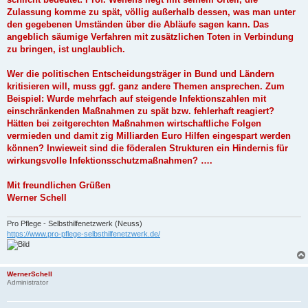
Zulassung komme zu spät, völlig außerhalb dessen, was man unter
den gegebenen Umständen über die Abläufe sagen kann. Das
angeblich säumige Verfahren mit zusätzlichen Toten in Verbindung
zu bringen, ist unglaublich.
Wer die politischen Entscheidungsträger in Bund und Ländern
kritisieren will, muss ggf. ganz andere Themen ansprechen. Zum
Beispiel: Wurde mehrfach auf steigende Infektionszahlen mit
einschränkenden Maßnahmen zu spät bzw. fehlerhaft reagiert?
Hätten bei zeitgerechten Maßnahmen wirtschaftliche Folgen
vermieden und damit zig Milliarden Euro Hilfen eingespart werden
können? Inwieweit sind die föderalen Strukturen ein Hindernis für
wirkungsvolle Infektionsschutzmaßnahmen? ….
Mit freundlichen Grüßen
Werner Schell
Pro Pflege - Selbsthilfenetzwerk (Neuss)
https://www.pro-pflege-selbsthilfenetzwerk.de/
WernerSchell
Administrator