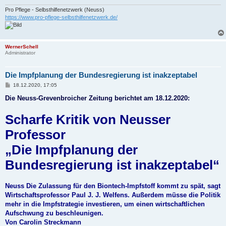
Pro Pflege - Selbsthilfenetzwerk (Neuss)
https://www.pro-pflege-selbsthilfenetzwerk.de/
WernerSchell
Administrator
Die Impfplanung der Bundesregierung ist inakzeptabel
B
18.12.2020, 17:05
e
i
Die Neuss-Grevenbroicher Zeitung berichtet am 18.12.2020:
t
r
Scharfe Kritik von Neusser
a
g
Professor
„Die Impfplanung der
Bundesregierung ist inakzeptabel“
Neuss Die Zulassung für den Biontech-Impfstoff kommt zu spät, sagt
Wirtschaftsprofessor Paul J. J. Welfens. Außerdem müsse die Politik
mehr in die Impfstrategie investieren, um einen wirtschaftlichen
Aufschwung zu beschleunigen.
Von Carolin Streckmann