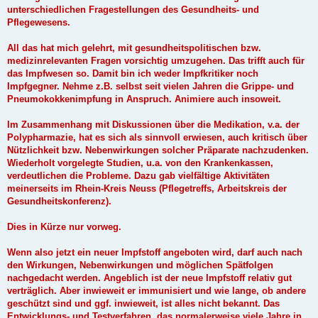
unterschiedlichen Fragestellungen des Gesundheits- und
Pflegewesens.
All das hat mich gelehrt, mit gesundheitspolitischen bzw.
medizinrelevanten Fragen vorsichtig umzugehen. Das trifft auch für
das Impfwesen so. Damit bin ich weder Impfkritiker noch
Impfgegner. Nehme z.B. selbst seit vielen Jahren die Grippe- und
Pneumokokkenimpfung in Anspruch. Animiere auch insoweit.
Im Zusammenhang mit Diskussionen über die Medikation, v.a. der
Polypharmazie, hat es sich als sinnvoll erwiesen, auch kritisch über
Nützlichkeit bzw. Nebenwirkungen solcher Präparate nachzudenken.
Wiederholt vorgelegte Studien, u.a. von den Krankenkassen,
verdeutlichen die Probleme. Dazu gab vielfältige Aktivitäten
meinerseits im Rhein-Kreis Neuss (Pflegetreffs, Arbeitskreis der
Gesundheitskonferenz).
Dies in Kürze nur vorweg.
Wenn also jetzt ein neuer Impfstoff angeboten wird, darf auch nach
den Wirkungen, Nebenwirkungen und möglichen Spätfolgen
nachgedacht werden. Angeblich ist der neue Impfstoff relativ gut
verträglich. Aber inwieweit er immunisiert und wie lange, ob andere
geschützt sind und ggf. inwieweit, ist alles nicht bekannt. Das
Entwicklungs- und Testverfahren, das normalerweise viele Jahre in