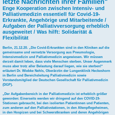
letzte Nachrichten ihrer Familien"
Enge Kooperation zwischen Intensiv- und
Palliativmedizin essentiell für Covid-19-
Erkrankte, Angehörige und Mitarbeitende /
Aufgaben der Palliativversorgung erheblich
ausgeweitet / Was hilft: Solidarität &
Flexibilität
Berlin, 21.12.20. „Die Covid-Erkrankten sind in den Kliniken auf die
gemeinsame und vernetzte Versorgung aus Pneumologie,
Intensivmedizin und Palliativmedizin angewiesen. Wir müssen
derzeit damit leben, dass viele Menschen sterben. Unser Augenmerk
muss aber trotz aller Belastung darauf liegen, wie sie sterben!“
erläutert Dr. Wiebke Nehls, Oberärztin der Lungenklinik Heckeshorn
in Berlin und Bereichsleitung Palliativmedizin sowie
Vorstandsmitglied der Deutschen Gesellschaft für Palliativmedizin
(DGP).
„Der Aufgabenbereich in der Palliativmedizin ist erheblich größer
geworden: Einerseits werden wir dringend auf den COVID-19-
Stationen gebraucht, bei den isolierten Patientinnen und Patienten,
zum anderen auf den Palliativstationen, in den Altenpflegeheimen,
in den Hospizen und bei Schwerstkranken und deren Angehörigen