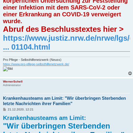
körperlichen Untersuchung zur Feststellung
einer Infektion mit dem SARS-CoV-2 oder
einer Erkrankung an COVID-19 verweigert
wurde.
Abruf des Beschlusstextes hier >
https://www.justiz.nrw.de/nrwe/lgs/
... 01104.html
Pro Pflege - Selbsthilfenetzwerk (Neuss)
https://www.pro-pflege-selbsthilfenetzwerk.de/
WernerSchell
Administrator
Krankenhausteams am Limit: "Wir überbringen Sterbenden
letzte Nachrichten ihrer Familien"
B
21.12.2020, 12:21
e
Krankenhausteams am Limit:
i
t
"Wir überbringen Sterbenden
r
a
g