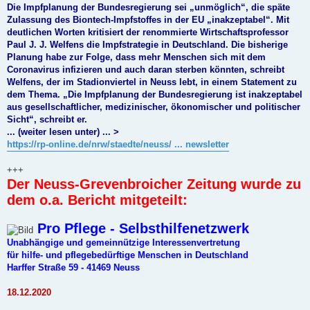
Die Impfplanung der Bundesregierung sei „unmöglich“, die späte
Zulassung des Biontech-Impfstoffes in der EU „inakzeptabel“. Mit
deutlichen Worten kritisiert der renommierte Wirtschaftsprofessor
Paul J. J. Welfens die Impfstrategie in Deutschland. Die bisherige
Planung habe zur Folge, dass mehr Menschen sich mit dem
Coronavirus infizieren und auch daran sterben könnten, schreibt
Welfens, der im Stadionviertel in Neuss lebt, in einem Statement zu
dem Thema. „Die Impfplanung der Bundesregierung ist inakzeptabel
aus gesellschaftlicher, medizinischer, ökonomischer und politischer
Sicht“, schreibt er.
... (weiter lesen unter) ... >
https://rp-online.de/nrw/staedte/neuss/ ... newsletter
+++
Der Neuss-Grevenbroicher Zeitung wurde zu
dem o.a. Bericht mitgeteilt:
Pro Pflege - Selbsthilfenetzwerk
Unabhängige und gemeinnützige Interessenvertretung
für hilfe- und pflegebedürftige Menschen in Deutschland
Harffer Straße 59 - 41469 Neuss
18.12.2020