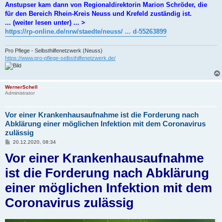
Anstupser kam dann von Regionaldirektorin Marion Schröder, die
für den Bereich Rhein-Kreis Neuss und Krefeld zuständig ist.
... (weiter lesen unter) ... >
https://rp-online.de/nrw/staedte/neuss/ ... d-55263899
Pro Pflege - Selbsthilfenetzwerk (Neuss)
https://www.pro-pflege-selbsthilfenetzwerk.de/
WernerSchell
Administrator
Vor einer Krankenhausaufnahme ist die Forderung nach
Abklärung einer möglichen Infektion mit dem Coronavirus
zulässig
B
20.12.2020, 08:34
e
Vor einer Krankenhausaufnahme
i
t
r
ist die Forderung nach Abklärung
a
g
einer möglichen Infektion mit dem
Coronavirus zulässig