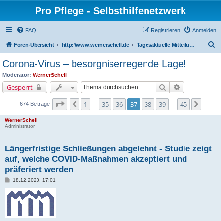
Pro Pflege - Selbsthilfenetzwerk
FAQ
Registrieren
Anmelden
S
Foren-Übersicht
http://www.wernerschell.de
Tagesaktuelle Mitteilungen
u
Corona-Virus – besorgniserregende Lage!
c
Moderator:
WernerSchell
h
Suche
Erweiterte Su
Gesperrt
e
Seite
37
von
45
1
35
36
37
38
39
45
Vorherige
Nächs
674 Beiträge
…
…
WernerSchell
Administrator
Längerfristige Schließungen abgelehnt - Studie zeigt
auf, welche COVID-Maßnahmen akzeptiert und
präferiert werden
B
18.12.2020, 17:01
e
i
t
r
a
g