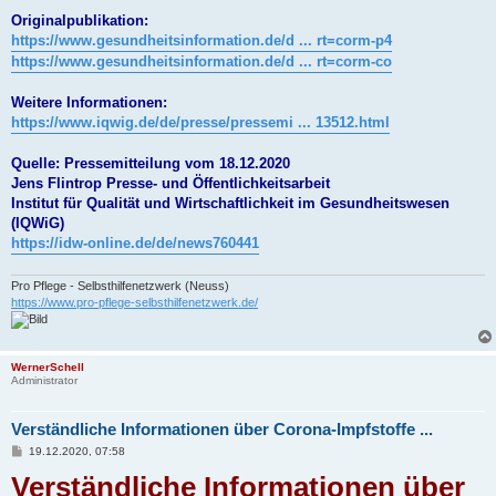
Originalpublikation:
https://www.gesundheitsinformation.de/d ... rt=corm-p4
https://www.gesundheitsinformation.de/d ... rt=corm-co
Weitere Informationen:
https://www.iqwig.de/de/presse/pressemi ... 13512.html
Quelle: Pressemitteilung vom 18.12.2020
Jens Flintrop Presse- und Öffentlichkeitsarbeit
Institut für Qualität und Wirtschaftlichkeit im Gesundheitswesen
(IQWiG)
https://idw-online.de/de/news760441
Pro Pflege - Selbsthilfenetzwerk (Neuss)
https://www.pro-pflege-selbsthilfenetzwerk.de/
WernerSchell
Administrator
Verständliche Informationen über Corona-Impfstoffe ...
B
19.12.2020, 07:58
e
Verständliche Informationen über
i
t