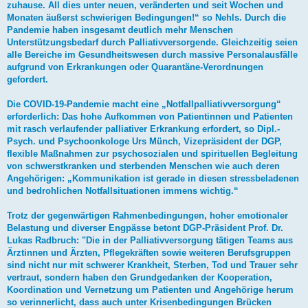
zuhause. All dies unter neuen, veränderten und seit Wochen und
Monaten äußerst schwierigen Bedingungen!“ so Nehls. Durch die
Pandemie haben insgesamt deutlich mehr Menschen
Unterstützungsbedarf durch Palliativversorgende. Gleichzeitig seien
alle Bereiche im Gesundheitswesen durch massive Personalausfälle
aufgrund von Erkrankungen oder Quarantäne-Verordnungen
gefordert.
Die COVID-19-Pandemie macht eine „Notfallpalliativversorgung“
erforderlich: Das hohe Aufkommen von Patientinnen und Patienten
mit rasch verlaufender palliativer Erkrankung erfordert, so Dipl.-
Psych. und Psychoonkologe Urs Münch, Vizepräsident der DGP,
flexible Maßnahmen zur psychosozialen und spirituellen Begleitung
von schwerstkranken und sterbenden Menschen wie auch deren
Angehörigen: „Kommunikation ist gerade in diesen stressbeladenen
und bedrohlichen Notfallsituationen immens wichtig.“
Trotz der gegenwärtigen Rahmenbedingungen, hoher emotionaler
Belastung und diverser Engpässe betont DGP-Präsident Prof. Dr.
Lukas Radbruch: "Die in der Palliativversorgung tätigen Teams aus
Ärztinnen und Ärzten, Pflegekräften sowie weiteren Berufsgruppen
sind nicht nur mit schwerer Krankheit, Sterben, Tod und Trauer sehr
vertraut, sondern haben den Grundgedanken der Kooperation,
Koordination und Vernetzung um Patienten und Angehörige herum
so verinnerlicht, dass auch unter Krisenbedingungen Brücken