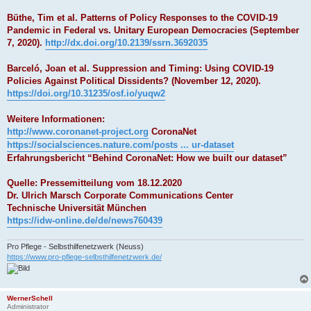
Büthe, Tim et al. Patterns of Policy Responses to the COVID-19
Pandemic in Federal vs. Unitary European Democracies (September
7, 2020).
http://dx.doi.org/10.2139/ssrn.3692035
Barceló, Joan et al. Suppression and Timing: Using COVID-19
Policies Against Political Dissidents? (November 12, 2020).
https://doi.org/10.31235/osf.io/yuqw2
Weitere Informationen:
http://www.coronanet-project.org
CoronaNet
https://socialsciences.nature.com/posts ... ur-dataset
Erfahrungsbericht “Behind CoronaNet: How we built our dataset”
Quelle: Pressemitteilung vom 18.12.2020
Dr. Ulrich Marsch Corporate Communications Center
Technische Universität München
https://idw-online.de/de/news760439
Pro Pflege - Selbsthilfenetzwerk (Neuss)
https://www.pro-pflege-selbsthilfenetzwerk.de/
WernerSchell
Administrator