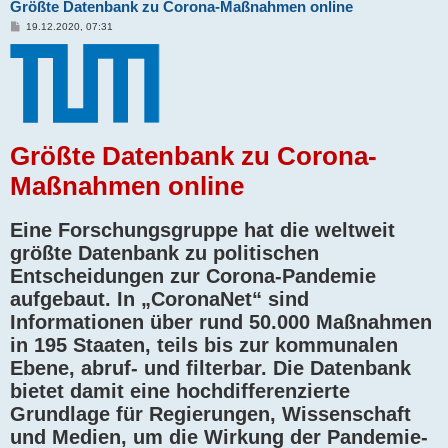
Größte Datenbank zu Corona-Maßnahmen online
B
19.12.2020, 07:31
e
i
t
r
a
g
Größte Datenbank zu Corona-
Maßnahmen online
Eine Forschungsgruppe hat die weltweit
größte Datenbank zu politischen
Entscheidungen zur Corona-Pandemie
aufgebaut. In „CoronaNet“ sind
Informationen über rund 50.000 Maßnahmen
in 195 Staaten, teils bis zur kommunalen
Ebene, abruf- und filterbar. Die Datenbank
bietet damit eine hochdifferenzierte
Grundlage für Regierungen, Wissenschaft
und Medien, um die Wirkung der Pandemie-