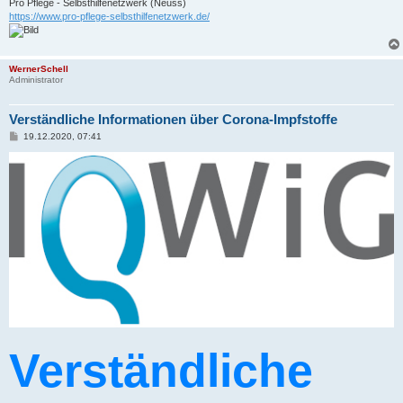
Pro Pflege - Selbsthilfenetzwerk (Neuss)
https://www.pro-pflege-selbsthilfenetzwerk.de/
WernerSchell
Administrator
Verständliche Informationen über Corona-Impfstoffe
B
19.12.2020, 07:41
e
i
t
r
a
g
Verständliche