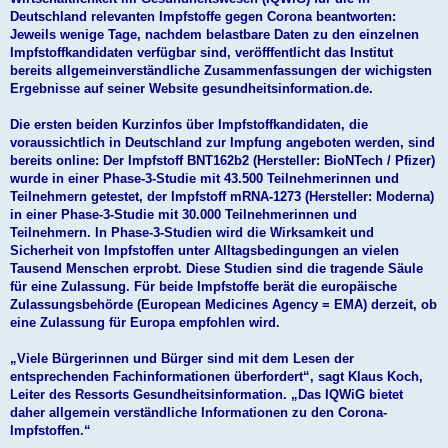
Deutschland relevanten Impfstoffe gegen Corona beantworten:
Jeweils wenige Tage, nachdem belastbare Daten zu den einzelnen
Impfstoffkandidaten verfügbar sind, veröfffentlicht das Institut
bereits allgemeinverständliche Zusammenfassungen der wichigsten
Ergebnisse auf seiner Website gesundheitsinformation.de.
Die ersten beiden Kurzinfos über Impfstoffkandidaten, die
voraussichtlich in Deutschland zur Impfung angeboten werden, sind
bereits online: Der Impfstoff BNT162b2 (Hersteller: BioNTech / Pfizer)
wurde in einer Phase-3-Studie mit 43.500 Teilnehmerinnen und
Teilnehmern getestet, der Impfstoff mRNA-1273 (Hersteller: Moderna)
in einer Phase-3-Studie mit 30.000 Teilnehmerinnen und
Teilnehmern. In Phase-3-Studien wird die Wirksamkeit und
Sicherheit von Impfstoffen unter Alltagsbedingungen an vielen
Tausend Menschen erprobt. Diese Studien sind die tragende Säule
für eine Zulassung. Für beide Impfstoffe berät die europäische
Zulassungsbehörde (European Medicines Agency = EMA) derzeit, ob
eine Zulassung für Europa empfohlen wird.
„Viele Bürgerinnen und Bürger sind mit dem Lesen der
entsprechenden Fachinformationen überfordert“, sagt Klaus Koch,
Leiter des Ressorts Gesundheitsinformation. „Das IQWiG bietet
daher allgemein verständliche Informationen zu den Corona-
Impfstoffen.“