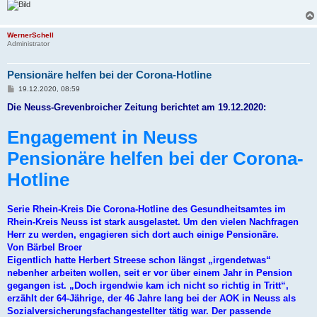
WernerSchell
Administrator
Pensionäre helfen bei der Corona-Hotline
B
19.12.2020, 08:59
e
i
Die Neuss-Grevenbroicher Zeitung berichtet am 19.12.2020:
t
r
Engagement in Neuss
a
g
Pensionäre helfen bei der Corona-
Hotline
Serie Rhein-Kreis Die Corona-Hotline des Gesundheitsamtes im
Rhein-Kreis Neuss ist stark ausgelastet. Um den vielen Nachfragen
Herr zu werden, engagieren sich dort auch einige Pensionäre.
Von Bärbel Broer
Eigentlich hatte Herbert Streese schon längst „irgendetwas“
nebenher arbeiten wollen, seit er vor über einem Jahr in Pension
gegangen ist. „Doch irgendwie kam ich nicht so richtig in Tritt“,
erzählt der 64-Jährige, der 46 Jahre lang bei der AOK in Neuss als
Sozialversicherungsfachangestellter tätig war. Der passende