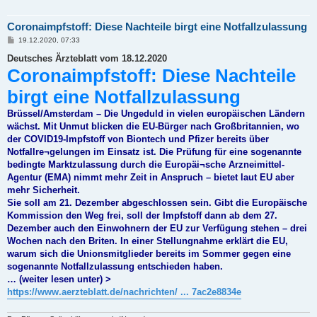
Coronaimpfstoff: Diese Nachteile birgt eine Notfallzulassung
B
19.12.2020, 07:33
e
i
Deutsches Ärzteblatt vom 18.12.2020
t
Coronaimpfstoff: Diese Nachteile
r
a
birgt eine Notfallzulassung
g
Brüssel/Amsterdam – Die Ungeduld in vielen europäischen Ländern
wächst. Mit Unmut blicken die EU-Bürger nach Großbritannien, wo
der COVID19-Impfstoff von Biontech und Pfizer bereits über
Notfallre¬gelungen im Einsatz ist. Die Prüfung für eine sogenannte
bedingte Marktzulassung durch die Europäi¬sche Arzneimittel-
Agentur (EMA) nimmt mehr Zeit in Anspruch – bietet laut EU aber
mehr Sicherheit.
Sie soll am 21. Dezember abgeschlossen sein. Gibt die Europäische
Kommission den Weg frei, soll der Impfstoff dann ab dem 27.
Dezember auch den Einwohnern der EU zur Verfügung stehen – drei
Wochen nach den Briten. In einer Stellungnahme erklärt die EU,
warum sich die Unionsmitglieder bereits im Sommer gegen eine
sogenannte Notfallzulassung entschieden haben.
… (weiter lesen unter) >
https://www.aerzteblatt.de/nachrichten/ ... 7ac2e8834e