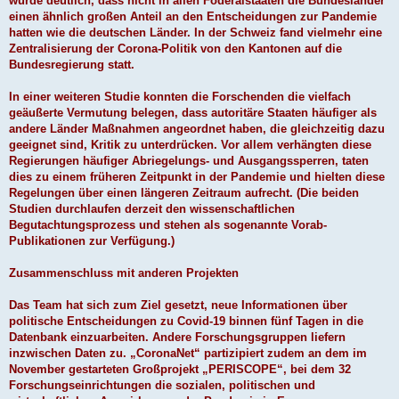
wurde deutlich, dass nicht in allen Föderalstaaten die Bundesländer
einen ähnlich großen Anteil an den Entscheidungen zur Pandemie
hatten wie die deutschen Länder. In der Schweiz fand vielmehr eine
Zentralisierung der Corona-Politik von den Kantonen auf die
Bundesregierung statt.
In einer weiteren Studie konnten die Forschenden die vielfach
geäußerte Vermutung belegen, dass autoritäre Staaten häufiger als
andere Länder Maßnahmen angeordnet haben, die gleichzeitig dazu
geeignet sind, Kritik zu unterdrücken. Vor allem verhängten diese
Regierungen häufiger Abriegelungs- und Ausgangssperren, taten
dies zu einem früheren Zeitpunkt in der Pandemie und hielten diese
Regelungen über einen längeren Zeitraum aufrecht. (Die beiden
Studien durchlaufen derzeit den wissenschaftlichen
Begutachtungsprozess und stehen als sogenannte Vorab-
Publikationen zur Verfügung.)
Zusammenschluss mit anderen Projekten
Das Team hat sich zum Ziel gesetzt, neue Informationen über
politische Entscheidungen zu Covid-19 binnen fünf Tagen in die
Datenbank einzuarbeiten. Andere Forschungsgruppen liefern
inzwischen Daten zu. „CoronaNet“ partizipiert zudem an dem im
November gestarteten Großprojekt „PERISCOPE“, bei dem 32
Forschungseinrichtungen die sozialen, politischen und