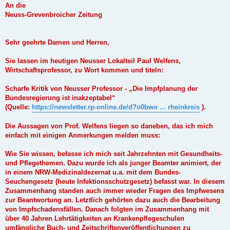
An die
Neuss-Grevenbroicher Zeitung
Sehr geehrte Damen und Herren,
Sie lassen im heutigen Neusser Lokalteil Paul Welfens,
Wirtschaftsprofessor, zu Wort kommen und titeln:
Scharfe Kritik von Neusser Professor - „Die Impfplanung der
Bundesregierung ist inakzeptabel“
(Quelle:
https://newsletter.rp-online.de/d?o0bwo ... rheinkreis
).
Die Aussagen von Prof. Welfens liegen so daneben, das ich mich
einfach mit einigen Anmerkungen melden muss:
Wie Sie wissen, befasse ich mich seit Jahrzehnten mit Gesundheits-
und Pflegethemen. Dazu wurde ich als junger Beamter animiert, der
in einem NRW-Medizinaldezernat u.a. mit dem Bundes-
Seuchengesetz (heute Infektionsschutzgesetz) befasst war. In diesem
Zusammenhang standen auch immer wieder Fragen des Impfwesens
zur Beantwortung an. Letztlich gehörten dazu auch die Bearbeitung
von Impfschadensfällen. Danach folgten im Zusammenhang mit
über 40 Jahren Lehrtätigkeiten an Krankenpflegeschulen
umfängliche Buch- und Zeitschriftenveröffentlichungen zu