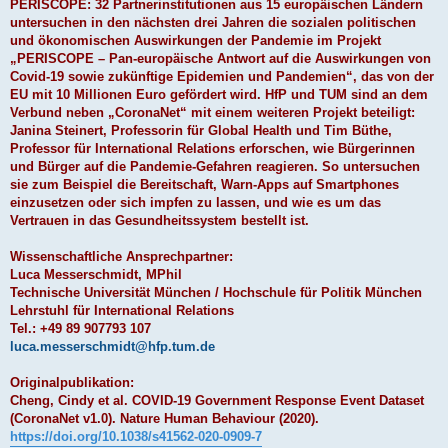
PERISCOPE: 32 Partnerinstitutionen aus 15 europäischen Ländern
untersuchen in den nächsten drei Jahren die sozialen politischen
und ökonomischen Auswirkungen der Pandemie im Projekt
„PERISCOPE – Pan-europäische Antwort auf die Auswirkungen von
Covid-19 sowie zukünftige Epidemien und Pandemien“, das von der
EU mit 10 Millionen Euro gefördert wird. HfP und TUM sind an dem
Verbund neben „CoronaNet“ mit einem weiteren Projekt beteiligt:
Janina Steinert, Professorin für Global Health und Tim Büthe,
Professor für International Relations erforschen, wie Bürgerinnen
und Bürger auf die Pandemie-Gefahren reagieren. So untersuchen
sie zum Beispiel die Bereitschaft, Warn-Apps auf Smartphones
einzusetzen oder sich impfen zu lassen, und wie es um das
Vertrauen in das Gesundheitssystem bestellt ist.
Wissenschaftliche Ansprechpartner:
Luca Messerschmidt, MPhil
Technische Universität München / Hochschule für Politik München
Lehrstuhl für International Relations
Tel.: +49 89 907793 107
luca.messerschmidt@hfp.tum.de
Originalpublikation:
Cheng, Cindy et al. COVID-19 Government Response Event Dataset
(CoronaNet v1.0). Nature Human Behaviour (2020).
https://doi.org/10.1038/s41562-020-0909-7