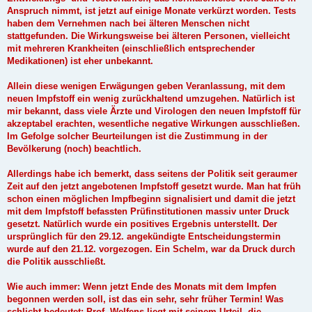
Anspruch nimmt, ist jetzt auf einige Monate verkürzt worden. Tests
haben dem Vernehmen nach bei älteren Menschen nicht
stattgefunden. Die Wirkungsweise bei älteren Personen, vielleicht
mit mehreren Krankheiten (einschließlich entsprechender
Medikationen) ist eher unbekannt.
Allein diese wenigen Erwägungen geben Veranlassung, mit dem
neuen Impfstoff ein wenig zurückhaltend umzugehen. Natürlich ist
mir bekannt, dass viele Ärzte und Virologen den neuen Impfstoff für
akzeptabel erachten, wesentliche negative Wirkungen ausschließen.
Im Gefolge solcher Beurteilungen ist die Zustimmung in der
Bevölkerung (noch) beachtlich.
Allerdings habe ich bemerkt, dass seitens der Politik seit geraumer
Zeit auf den jetzt angebotenen Impfstoff gesetzt wurde. Man hat früh
schon einen möglichen Impfbeginn signalisiert und damit die jetzt
mit dem Impfstoff befassten Prüfinstitutionen massiv unter Druck
gesetzt. Natürlich wurde ein positives Ergebnis unterstellt. Der
ursprünglich für den 29.12. angekündigte Entscheidungstermin
wurde auf den 21.12. vorgezogen. Ein Schelm, war da Druck durch
die Politik ausschließt.
Wie auch immer: Wenn jetzt Ende des Monats mit dem Impfen
begonnen werden soll, ist das ein sehr, sehr früher Termin! Was
schlicht bedeutet: Prof. Welfens liegt mit seinem Urteil, die