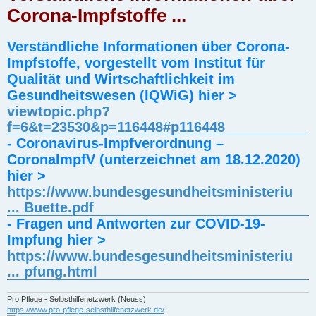
r
Corona-Impfstoffe ...
a
g
Verständliche Informationen über Corona-
Impfstoffe, vorgestellt vom Institut für
Qualität und Wirtschaftlichkeit im
Gesundheitswesen (IQWiG) hier >
viewtopic.php?
f=6&t=23530&p=116448#p116448
- Coronavirus-Impfverordnung –
CoronaImpfV (unterzeichnet am 18.12.2020)
hier >
https://www.bundesgesundheitsministeriu
... Buette.pdf
- Fragen und Antworten zur COVID-19-
Impfung hier >
https://www.bundesgesundheitsministeriu
... pfung.html
Pro Pflege - Selbsthilfenetzwerk (Neuss)
https://www.pro-pflege-selbsthilfenetzwerk.de/