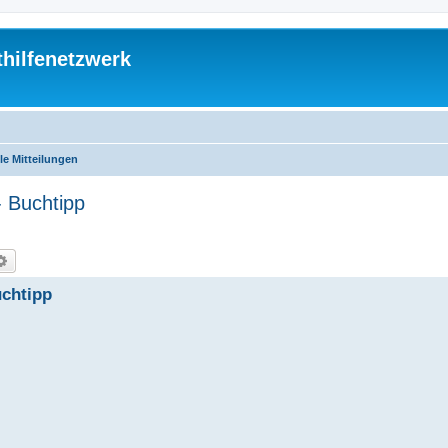
thilfenetzwerk
le Mitteilungen
- Buchtipp
che
Erweiterte Suche
uchtipp