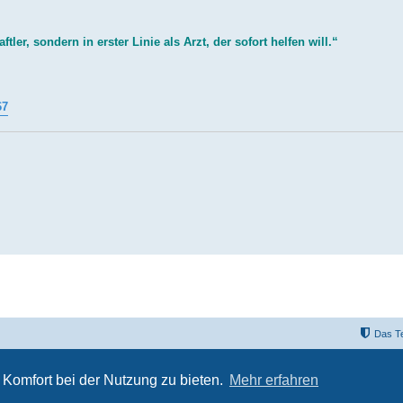
ler, sondern in erster Linie als Arzt, der sofort helfen will.“
67
Das T
Powered by
phpBB
® Forum Software © phpBB Limited
Deutsche Übersetzung durch
phpBB.de
Komfort bei der Nutzung zu bieten.
Mehr erfahren