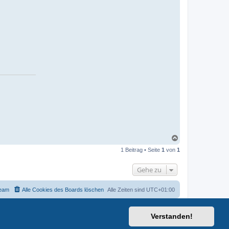
N
a
1 Beitrag • Seite
1
von
1
c
h
o
Gehe zu
b
e
n
eam
Alle Cookies des Boards löschen
Alle Zeiten sind
UTC+01:00
Verstanden!