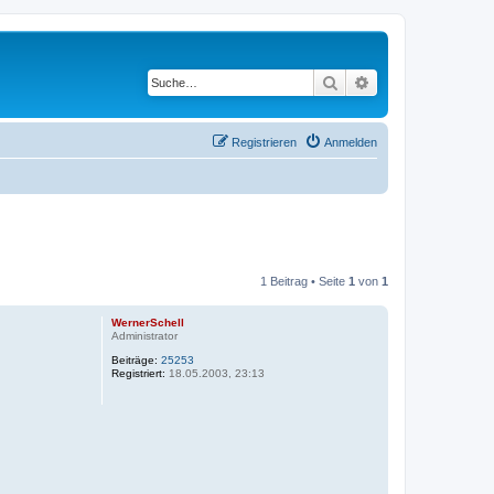
Suche
Erweiterte Suche
Registrieren
Anmelden
1 Beitrag • Seite
1
von
1
WernerSchell
Administrator
Beiträge:
25253
Registriert:
18.05.2003, 23:13