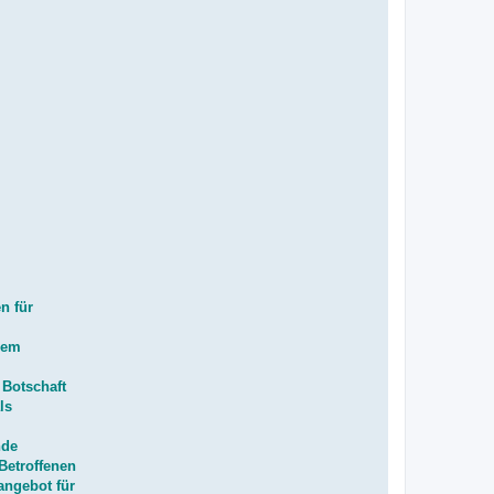
n für
dem
 Botschaft
ls
nde
Betroffenen
angebot für