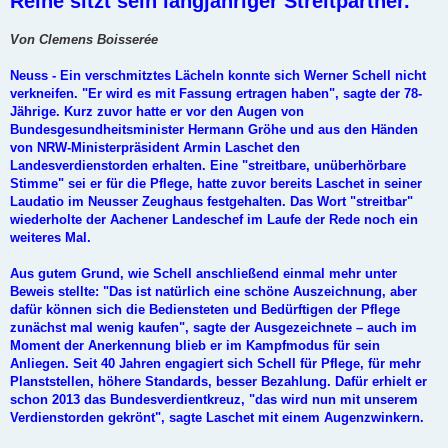
Reihe sitzt sein langjähriger Streitpartner.
Von Clemens Boisserée
Neuss - Ein verschmitztes Lächeln konnte sich Werner Schell nicht
verkneifen. "Er wird es mit Fassung ertragen haben", sagte der 78-
Jährige. Kurz zuvor hatte er vor den Augen von
Bundesgesundheitsminister Hermann Gröhe und aus den Händen
von NRW-Ministerpräsident Armin Laschet den
Landesverdienstorden erhalten. Eine "streitbare, unüberhörbare
Stimme" sei er für die Pflege, hatte zuvor bereits Laschet in seiner
Laudatio im Neusser Zeughaus festgehalten. Das Wort "streitbar"
wiederholte der Aachener Landeschef im Laufe der Rede noch ein
weiteres Mal.
Aus gutem Grund, wie Schell anschließend einmal mehr unter
Beweis stellte: "Das ist natürlich eine schöne Auszeichnung, aber
dafür können sich die Bediensteten und Bedürftigen der Pflege
zunächst mal wenig kaufen", sagte der Ausgezeichnete – auch im
Moment der Anerkennung blieb er im Kampfmodus für sein
Anliegen. Seit 40 Jahren engagiert sich Schell für Pflege, für mehr
Planststellen, höhere Standards, besser Bezahlung. Dafür erhielt er
schon 2013 das Bundesverdientkreuz, "das wird nun mit unserem
Verdienstorden gekrönt", sagte Laschet mit einem Augenzwinkern.