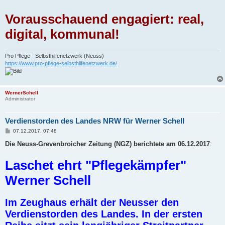
Vorausschauend engagiert: real,
digital, kommunal!
Pro Pflege - Selbsthilfenetzwerk (Neuss)
https://www.pro-pflege-selbsthilfenetzwerk.de/
WernerSchell
Administrator
Verdienstorden des Landes NRW für Werner Schell
B
07.12.2017, 07:48
e
i
Die Neuss-Grevenbroicher Zeitung (NGZ) berichtete am 06.12.2017
:
t
r
Laschet ehrt "Pflegekämpfer"
a
g
Werner Schell
Im Zeughaus erhält der Neusser den
Verdienstorden des Landes. In der ersten