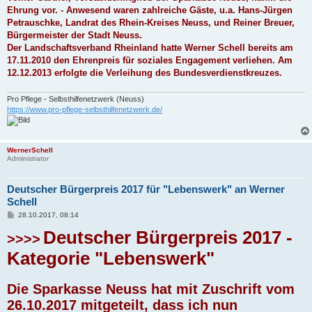
Ehrung vor. - Anwesend waren zahlreiche Gäste, u.a. Hans-Jürgen
Petrauschke, Landrat des Rhein-Kreises Neuss, und Reiner Breuer,
Bürgermeister der Stadt Neuss.
Der Landschaftsverband Rheinland hatte Werner Schell bereits am
17.11.2010 den Ehrenpreis für soziales Engagement verliehen. Am
12.12.2013 erfolgte die Verleihung des Bundesverdienstkreuzes.
Pro Pflege - Selbsthilfenetzwerk (Neuss)
https://www.pro-pflege-selbsthilfenetzwerk.de/
WernerSchell
Administrator
Deutscher Bürgerpreis 2017 für "Lebenswerk" an Werner
Schell
B
28.10.2017, 08:14
e
i
Deutscher Bürgerpreis 2017 -
>>>>
t
r
Kategorie "Lebenswerk"
a
g
Die Sparkasse Neuss hat mit Zuschrift vom
26.10.2017 mitgeteilt, dass ich nun