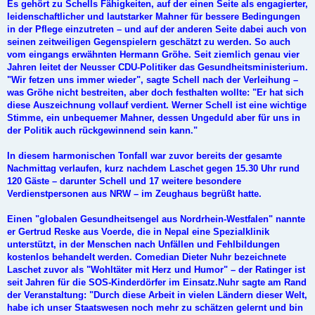
Es gehört zu Schells Fähigkeiten, auf der einen Seite als engagierter,
leidenschaftlicher und lautstarker Mahner für bessere Bedingungen
in der Pflege einzutreten – und auf der anderen Seite dabei auch von
seinen zeitweiligen Gegenspielern geschätzt zu werden. So auch
vom eingangs erwähnten Hermann Gröhe. Seit ziemlich genau vier
Jahren leitet der Neusser CDU-Politiker das Gesundheitsministerium.
"Wir fetzen uns immer wieder", sagte Schell nach der Verleihung –
was Gröhe nicht bestreiten, aber doch festhalten wollte: "Er hat sich
diese Auszeichnung vollauf verdient. Werner Schell ist eine wichtige
Stimme, ein unbequemer Mahner, dessen Ungeduld aber für uns in
der Politik auch rückgewinnend sein kann."
In diesem harmonischen Tonfall war zuvor bereits der gesamte
Nachmittag verlaufen, kurz nachdem Laschet gegen 15.30 Uhr rund
120 Gäste – darunter Schell und 17 weitere besondere
Verdienstpersonen aus NRW – im Zeughaus begrüßt hatte.
Einen "globalen Gesundheitsengel aus Nordrhein-Westfalen" nannte
er Gertrud Reske aus Voerde, die in Nepal eine Spezialklinik
unterstützt, in der Menschen nach Unfällen und Fehlbildungen
kostenlos behandelt werden. Comedian Dieter Nuhr bezeichnete
Laschet zuvor als "Wohltäter mit Herz und Humor" – der Ratinger ist
seit Jahren für die SOS-Kinderdörfer im Einsatz.Nuhr sagte am Rand
der Veranstaltung: "Durch diese Arbeit in vielen Ländern dieser Welt,
habe ich unser Staatswesen noch mehr zu schätzen gelernt und bin