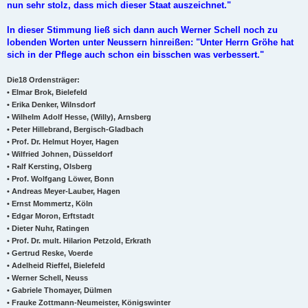
nun sehr stolz, dass mich dieser Staat auszeichnet."
In dieser Stimmung ließ sich dann auch Werner Schell noch zu
lobenden Worten unter Neussern hinreißen: "Unter Herrn Gröhe hat
sich in der Pflege auch schon ein bisschen was verbessert."
Die18 Ordensträger:
• Elmar Brok, Bielefeld
• Erika Denker, Wilnsdorf
• Wilhelm Adolf Hesse, (Willy), Arnsberg
• Peter Hillebrand, Bergisch-Gladbach
• Prof. Dr. Helmut Hoyer, Hagen
• Wilfried Johnen, Düsseldorf
• Ralf Kersting, Olsberg
• Prof. Wolfgang Löwer, Bonn
• Andreas Meyer-Lauber, Hagen
• Ernst Mommertz, Köln
• Edgar Moron, Erftstadt
• Dieter Nuhr, Ratingen
• Prof. Dr. mult. Hilarion Petzold, Erkrath
• Gertrud Reske, Voerde
• Adelheid Rieffel, Bielefeld
• Werner Schell, Neuss
• Gabriele Thomayer, Dülmen
• Frauke Zottmann-Neumeister, Königswinter