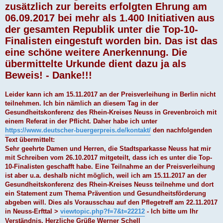
zusätzlich zur bereits erfolgten Ehrung am
06.09.2017 bei mehr als 1.400 Initiativen aus
der gesamten Republik unter die Top-10-
Finalisten eingestuft worden bin. Das ist das
eine schöne weitere Anerkennung. Die
übermittelte Urkunde dient dazu ja als
Beweis! - Danke!!!
Leider kann ich am 15.11.2017 an der Preisverleihung in Berlin nicht
teilnehmen. Ich bin nämlich an diesem Tag in der
Gesundheitskonferenz des Rhein-Kreises Neuss in Grevenbroich mit
einem Referat in der Pflicht. Daher habe ich unter
https://www.deutscher-buergerpreis.de/kontakt/
den nachfolgenden
Text übermittelt:
Sehr geehrte Damen und Herren, die Stadtsparkasse Neuss hat mir
mit Schreiben vom 26.10.2017 mitgeteilt, dass ich es unter die Top-
10-Finalisten geschafft habe. Eine Teilnahme an der Preisverleihung
ist aber u.a. deshalb nicht möglich, weil ich am 15.11.2017 an der
Gesundheitskonferenz des Rhein-Kreises Neuss teilnehme und dort
ein Statement zum Thema Prävention und Gesundheitsförderung
abgeben will. Dies als Vorausschau auf den Pflegetreff am 22.11.2017
in Neuss-Erfttal >
viewtopic.php?f=7&t=22212
- Ich bitte um Ihr
Verständnis. Herzliche Grüße Werner Schell