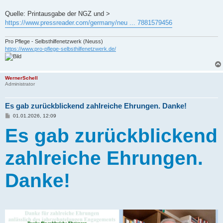
Quelle: Printausgabe der NGZ und >
https://www.pressreader.com/germany/neu ... 7881579456
Pro Pflege - Selbsthilfenetzwerk (Neuss)
https://www.pro-pflege-selbsthilfenetzwerk.de/
WernerSchell
Administrator
Es gab zurückblickend zahlreiche Ehrungen. Danke!
B
01.01.2026, 12:09
e
i
Es gab zurückblickend
t
r
a
zahlreiche Ehrungen.
g
Danke!