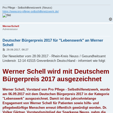
Pro Pflege - Selbsthilfenetzwerk (Neuss)
https://www.pro-pflege-selbsthilfenetzwerk.de/
WernerSchell
Administrator
Deutscher Bürgerpreis 2017 für "Lebenswerk" an Werner
Schell
B
29.09.2017, 06:27
e
i
Der Newsletter vom 28.09.2017 - Rhein-Kreis Neuss / Gesundheitsamt
t
Lindenstr. 12-14 41515 Grevenbroich Deutschland - informiert wie folgt:
r
a
g
Werner Schell wird mit Deutschem
Bürgerpreis 2017 ausgezeichnet
Werner Schell, Vorstand von Pro Pflege - Selbsthilfenetzwerk, wurde
am 06.09.2017 mit dem Deutschen Bürgerpreis 2017 in der Kategorie
"Lebenswerk" ausgezeichnet. Damit ist das jahrzehntelange
Engagement von Werner Schell für Patienten sowie hilfe- und
pflegebedürftige Menschen erneut öffentlich gewürdigt worden. Dr.
Volker Gärtner, Vorstandsmitglied der Sparkasse Neuss, nahm die