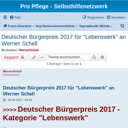
Pro Pflege - Selbsthilfenetzwerk
FAQ
Registrieren
Anmelden
S
Foren-Übersicht
http://www.wernerschell.de
Tagesaktuelle Mitteilungen
u
Deutscher Bürgerpreis 2017 für "Lebenswerk" an
c
Werner Schell
h
Moderator:
WernerSchell
e
Suche
Erweiterte Su
Gesperrt
5 Beiträge • Seite
1
von
1
WernerSchell
Administrator
Deutscher Bürgerpreis 2017 für "Lebenswerk" an
Werner Schell
B
29.09.2017, 06:24
e
i
Deutscher Bürgerpreis 2017 -
>>>>
t
r
Kategorie "Lebenswerk"
a
g