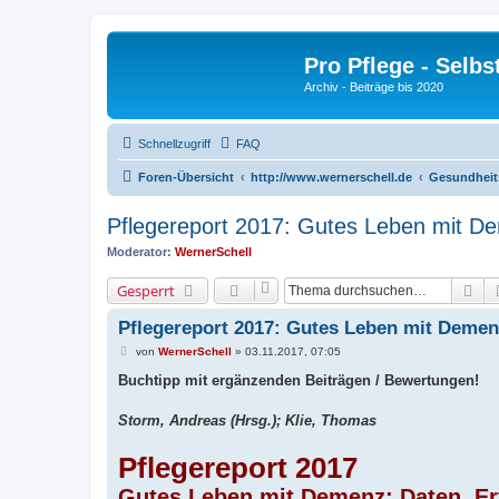
Pro Pflege - Selbs
Archiv - Beiträge bis 2020
Schnellzugriff
FAQ
Foren-Übersicht
http://www.wernerschell.de
Gesundheit
Pflegereport 2017: Gutes Leben mit De
Moderator:
WernerSchell
Su
Gesperrt
Pflegereport 2017: Gutes Leben mit Demenz
B
von
WernerSchell
»
03.11.2017, 07:05
e
i
Buchtipp mit ergänzenden Beiträgen / Bewertungen!
t
r
a
Storm, Andreas (Hrsg.); Klie, Thomas
g
Pflegereport 2017
Gutes Leben mit Demenz: Daten, Er