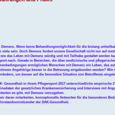
t Demenz. Wenn keine Behandlungsmöglichkeit für die bislang unheilba
o viele sein. Doch Demenz fordert unsere Gesellschaft nicht nur auf med
 wie das Leben mit Demenz würdig und mit Teilhabe gestaltet werden ka
port nach. Gerade in Bereichen, die über medizinische und pflegerische
ahmenbedingungen ermöglichen Menschen mit Demenz ein Leben, das au
e können Angehörige besser in die Betreuung eingebunden werden? Wie
verändern, um besser auf die besondere Situation von Betroffenen einge
AK- Gesundheit in ihrem Pflegereport 2017 unterschiedliche empirische 
inedaten der gesetzlichen Krankenversicherung und Interviews mit Ang
chkeiten es gibt, mit Demenz umzugehen.
ir daran mitarbeiten, konzeptionelle Antworten für die besonderen Bed
Vorstandsvorsitzender der DAK-Gesundheit.