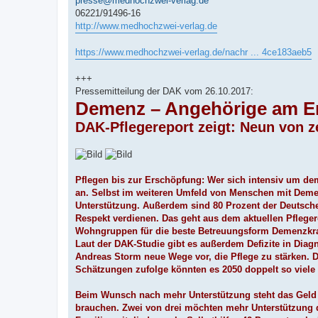
presse@medhochzwei-verlag.de
06221/91496-16
http://www.medhochzwei-verlag.de
https://www.medhochzwei-verlag.de/nachr ... 4ce183aeb5
+++
Pressemitteilung der DAK vom 26.10.2017:
Demenz – Angehörige am En
DAK-Pflegereport zeigt: Neun von 
Pflegen bis zur Erschöpfung: Wer sich intensiv um de
an. Selbst im weiteren Umfeld von Menschen mit Demenz
Unterstützung. Außerdem sind 80 Prozent der Deutsc
Respekt verdienen. Das geht aus dem aktuellen Pfleger
Wohngruppen für die beste Betreuungsform Demenzkran
Laut der DAK-Studie gibt es außerdem Defizite in Dia
Andreas Storm neue Wege vor, die Pflege zu stärken. 
Schätzungen zufolge könnten es 2050 doppelt so viele 
Beim Wunsch nach mehr Unterstützung steht das Geld an
brauchen. Zwei von drei möchten mehr Unterstützung d