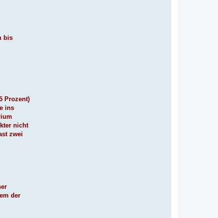
 bis
5 Prozent)
e ins
rium
kter nicht
ast zwei
ner
lem der