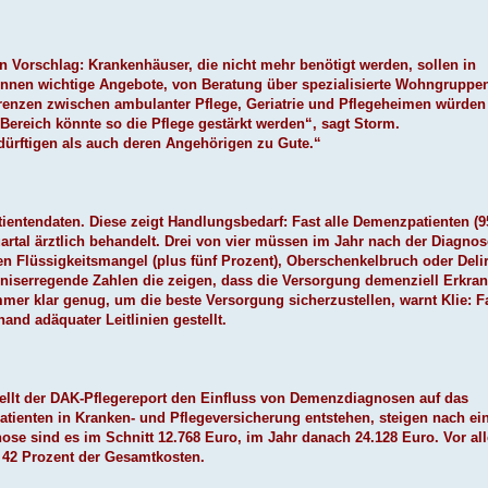
 Vorschlag: Krankenhäuser, die nicht mehr benötigt werden, sollen in
nen wichtige Angebote, von Beratung über spezialisierte Wohngruppen
renzen zwischen ambulanter Pflege, Geriatrie und Pflegeheimen würden
reich könnte so die Pflege gestärkt werden“, sagt Storm.
rftigen als auch deren Angehörigen zu Gute.“
tientendaten. Diese zeigt Handlungsbedarf: Fast alle Demenzpatienten (9
tal ärztlich behandelt. Drei von vier müssen im Jahr nach der Diagnos
en Flüssigkeitsmangel (plus fünf Prozent), Oberschenkelbruch oder Deli
gniserregende Zahlen die zeigen, dass die Versorgung demenziell Erkran
immer klar genug, um die beste Versorgung sicherzustellen, warnt Klie: F
nd adäquater Leitlinien gestellt.
ellt der DAK-Pflegereport den Einfluss von Demenzdiagnosen auf das
atienten in Kranken- und Pflegeversicherung entstehen, steigen nach ei
se sind es im Schnitt 12.768 Euro, im Jahr danach 24.128 Euro. Vor al
d 42 Prozent der Gesamtkosten.