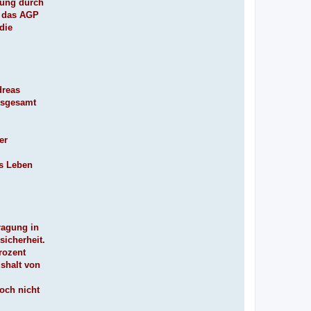
zung durch
t das AGP
die
dreas
nsgesamt
er
es Leben
ragung in
sicherheit.
rozent
shalt von
doch nicht