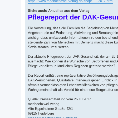
https://www.medhochzwei-verlag.de/shop/ ... -2017.html
Siehe auch: Aktuelles aus dem Verlag
Pflegereport der DAK-Gesu
Die Vorstellung, dass die Familien die Begleitung von Mens
Angebote, die auf Entlastung, Aktivierung und Beratung hi
wichtig, dass umfassende Informationen zu den bestehenden
steigende Zahl von Menschen mit Demenz macht diese kultu
Sozialstaates umzusetzen.
Der aktuelle Pflegereport der DAK-Gesundheit, der am 26.1
ausmacht: Wie können die Wünsche von Betroffenen und Ang
Pflege vor allem in ländlichen Regionen gestärkt werden?
Der Report enthält eine repräsentative Bevölkerungsbefrag
DAK-Versicherten. Qualitative Interviews geben Einblick 
oftmals vernachlässigten Lebenswirklichkeiten von pflege
Wohngemeinschaft als Vorbild für eine neue Sorgekultur der
Quelle: Pressemitteilung vom 26.10.2017
medhochzwei Verlag
Alte Eppelheimer Straße 42/1
69115 Heidelberg