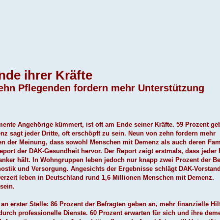
de ihrer Kräfte
zehn Pflegenden fordern mehr Unterstützung
mente Angehörige kümmert, ist oft am Ende seiner Kräfte. 59 Prozent ge
 sagt jeder Dritte, oft erschöpft zu sein. Neun von zehn fordern mehr
hen der Meinung, dass sowohl Menschen mit Demenz als auch deren Fam
eport der DAK-Gesundheit hervor. Der Report zeigt erstmals, dass jeder 
ker hält. In Wohngruppen leben jedoch nur knapp zwei Prozent der Be
gnostik und Versorgung. Angesichts der Ergebnisse schlägt DAK-Vorstan
Derzeit leben in Deutschland rund 1,6 Millionen Menschen mit Demenz.
sein.
 erster Stelle: 86 Prozent der Befragten geben an, mehr finanzielle Hil
urch professionelle Dienste. 60 Prozent erwarten für sich und ihre dem