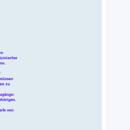
re
izinischer
nn.
f
 müssen
hen zu
Zugänge:
ehörigen.
arfe von