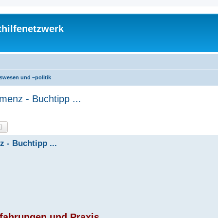
thilfenetzwerk
swesen und –politik
menz - Buchtipp ...
che
Erweiterte Suche
 - Buchtipp ...
fahrungen und Praxis