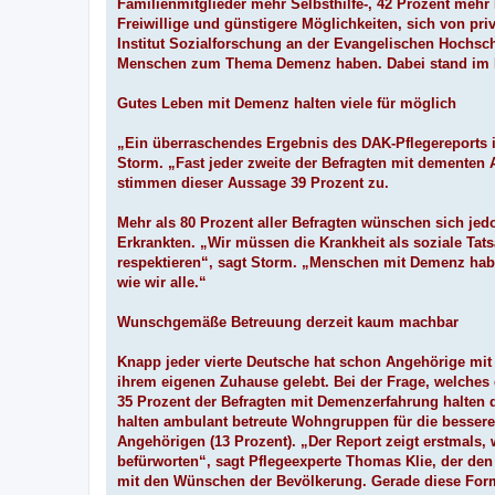
Familienmitglieder mehr Selbsthilfe-, 42 Prozent mehr
Freiwillige und günstigere Möglichkeiten, sich von pri
Institut Sozialforschung an der Evangelischen Hochsc
Menschen zum Thema Demenz haben. Dabei stand im Mi
Gutes Leben mit Demenz halten viele für möglich
„Ein überraschendes Ergebnis des DAK-Pflegereports i
Storm. „Fast jeder zweite der Befragten mit dementen
stimmen dieser Aussage 39 Prozent zu.
Mehr als 80 Prozent aller Befragten wünschen sich j
Erkrankten. „Wir müssen die Krankheit als soziale Tats
respektieren“, sagt Storm. „Menschen mit Demenz hab
wie wir alle.“
Wunschgemäße Betreuung derzeit kaum machbar
Knapp jeder vierte Deutsche hat schon Angehörige mit
ihrem eigenen Zuhause gelebt. Bei der Frage, welches 
35 Prozent der Befragten mit Demenzerfahrung halten 
halten ambulant betreute Wohngruppen für die bessere
Angehörigen (13 Prozent). „Der Report zeigt erstmal
befürworten“, sagt Pflegeexperte Thomas Klie, der den R
mit den Wünschen der Bevölkerung. Gerade diese Form