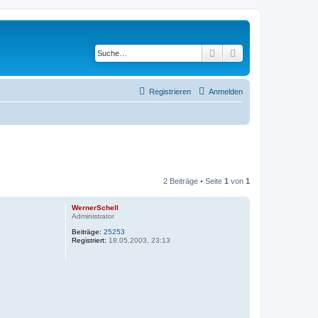
Suche
Erweiterte Suche
Registrieren
Anmelden
2 Beiträge • Seite
1
von
1
WernerSchell
Administrator
Beiträge:
25253
Registriert:
18.05.2003, 23:13