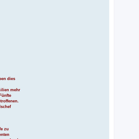
ben dies
ilien mehr
Fünfte
troffenen.
dschef
fe zu
enten