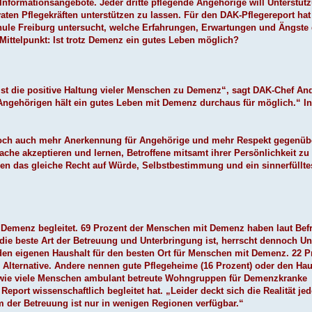
 Informationsangebote. Jeder dritte pflegende Angehörige will Unterstüt
vaten Pflegekräften unterstützen zu lassen. Für den DAK-Pflegereport ha
hule Freiburg untersucht, welche Erfahrungen, Erwartungen und Ängste 
ttelpunkt: Ist trotz Demenz ein gutes Leben möglich?
st die positive Haltung vieler Menschen zu Demenz“, sagt DAK-Chef An
 Angehörigen hält ein gutes Leben mit Demenz durchaus für möglich.“ I
edoch auch mehr Anerkennung für Angehörige und mehr Respekt gegenüb
ache akzeptieren und lernen, Betroffene mitsamt ihrer Persönlichkeit zu
en das gleiche Recht auf Würde, Selbstbestimmung und ein sinnerfüllt
 Demenz begleitet. 69 Prozent der Menschen mit Demenz haben laut Bef
die beste Art der Betreuung und Unterbringung ist, herrscht dennoch Un
den eigenen Haushalt für den besten Ort für Menschen mit Demenz. 22 P
 Alternative. Andere nennen gute Pflegeheime (16 Prozent) oder den Hau
s, wie viele Menschen ambulant betreute Wohngruppen für Demenzkranke
eport wissenschaftlich begleitet hat. „Leider deckt sich die Realität je
 der Betreuung ist nur in wenigen Regionen verfügbar.“