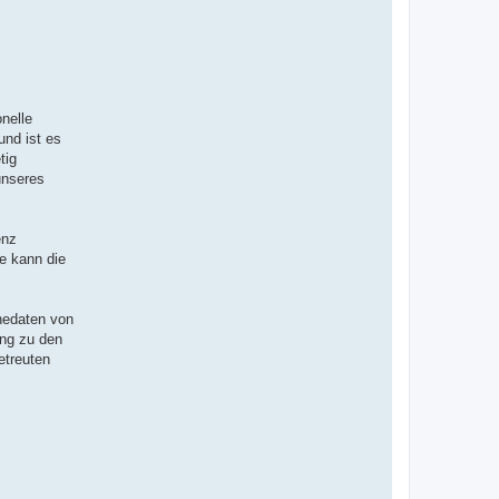
nelle
und ist es
tig
unseres
enz
e kann die
inedaten von
ang zu den
etreuten