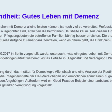
ndheit: Gutes Leben mit Demenz
chen mit Demenz alleine leisten können, ist noch viel zu verbreitet. Professio
n ausgerichtet sind, erreichen die betroffenen Haushalte kaum. Aus diesem Gr
 Pflegeangeboten die betroffenen Familien künftig besser erreichen. Die ste
relle Aufgabe zu einer ganz zentralen, wenn es darum geht, die Prinzipien 
0.2017 in Berlin vorgestellt wurde, untersucht, was ein gutes Leben mit Dem
ehörigen erfüllt werden? Gibt es Defizite in Diagnostik und Versorgung? Wi
ung durch das Institut für Demoskopie Allensbach und eine Analyse der Rout
in die Pflegehaushalte der DAK-Versicherten und ermöglichen somit einen Zug
nden Angehörigen. Außerdem wird ein Good-Practice-Beispiel einer ambulant b
 geteilten Verantwortung vorgestellt.