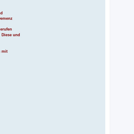
nd
 Demenz
erufen
. Diese und
 mit