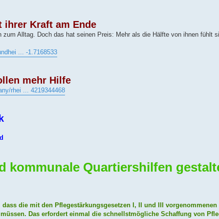
t ihrer Kraft am Ende
n zum Alltag. Doch das hat seinen Preis: Mehr als die Hälfte von ihnen fühlt s
undhei ... -1.7168533
len mehr Hilfe
ny/rhei ... 4219344468
k
nd
d kommunale Quartiershilfen gestalt
ng, dass die mit den Pflegestärkungsgesetzen I, II und III vorgenommenen
 müssen. Das erfordert einmal die schnellstmögliche Schaffung von Pfle