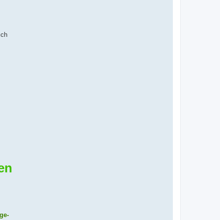
ich
en
ge-