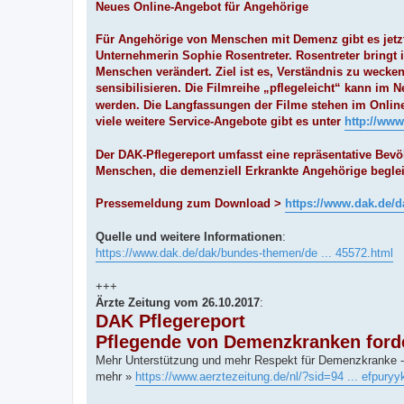
Neues Online-Angebot für Angehörige
Für Angehörige von Menschen mit Demenz gibt es jetz
Unternehmerin Sophie Rosentreter. Rosentreter bringt 
Menschen verändert. Ziel ist es, Verständnis zu weck
sensibilisieren. Die Filmreihe „pflegeleicht“ kann im N
werden. Die Langfassungen der Filme stehen im Onlin
viele weitere Service-Angebote gibt es unter
http://www
Der DAK-Pflegereport umfasst eine repräsentative Bev
Menschen, die demenziell Erkrankte Angehörige beglei
Pressemeldung zum Download >
https://www.dak.de/d
Quelle und weitere Informationen
:
https://www.dak.de/dak/bundes-themen/de ... 45572.html
+++
Ärzte Zeitung vom 26.10.2017
:
DAK Pflegereport
Pflegende von Demenzkranken ford
Mehr Unterstützung und mehr Respekt für Demenzkranke - 
mehr »
https://www.aerztezeitung.de/nl/?sid=94 ... efpuryy