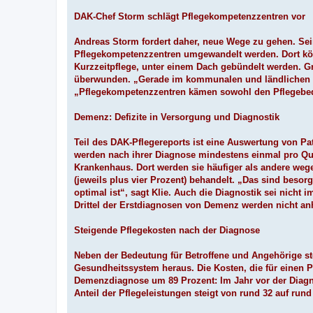
DAK-Chef Storm schlägt Pflegekompetenzzentren vor
Andreas Storm fordert daher, neue Wege zu gehen. Sein
Pflegekompetenzzentren umgewandelt werden. Dort kön
Kurzzeitpflege, unter einem Dach gebündelt werden. G
überwunden. „Gerade im kommunalen und ländlichen Be
„Pflegekompetenzzentren kämen sowohl den Pflegebedü
Demenz: Defizite in Versorgung und Diagnostik
Teil des DAK-Pflegereports ist eine Auswertung von Pa
werden nach ihrer Diagnose mindestens einmal pro Quar
Krankenhaus. Dort werden sie häufiger als andere weg
(jeweils plus vier Prozent) behandelt. „Das sind besor
optimal ist“, sagt Klie. Auch die Diagnostik sei nicht 
Drittel der Erstdiagnosen von Demenz werden nicht anha
Steigende Pflegekosten nach der Diagnose
Neben der Bedeutung für Betroffene und Angehörige st
Gesundheitssystem heraus. Die Kosten, die für einen P
Demenzdiagnose um 89 Prozent: Im Jahr vor der Diagno
Anteil der Pflegeleistungen steigt von rund 32 auf run