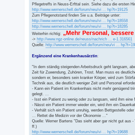
Pflegetreffs in Neuss-Erfttal sein. Siehe dazu die ersten Hi
http://www.wernerschell.de/forum/neu/vi ... hp?t=19125
Zum Pflegenotstand finden Sie u.a. Beiträge unter:
http://www.wernerschell.de/forum/neu/vi ... hp?t=18558
http://www.wernerschell.de/forum/neu/vi ... hp?t=18285
„Mehr Personal, bessere 
Weiterhin richtig:
->
http://www.ngz-online.de/neuss/nachrich ... e-1.316561
Quelle:
http://www.wernerschell.de/forum/neu/vi ... hp?t=1
Ergänzend eine Krankenhausärztin
:
"In dem ständig steigenden Arbeitsdruck geht langsam, aber
Zeit für Zuwendung, Zuhören, Trost. Man muss es deutlich
sondern er, besonders sein kranker Körper, wird zum Störfa
Technik aus, die deutlich weniger Zeit und Personal erforde
- Kann ein Patient im Krankenhais nicht mehr genügend tr
gelegt. …
- Isst ein Patient zu wenig oder zu langsam, wird ihm ein
- Nässt ein Patient immer wieder ein, wird ihm ein Dauerka
- Verhält sich ein Patient unruhig, werden Bettgestelle od
… Rettet die Medizin vor der Ökonomie …"
Quelle: Werner Bartens "Das sieht aber gar nicht gut aus 
ff.)
http://www.wernerschell.de/forum/neu/vi ... hp?t=19688