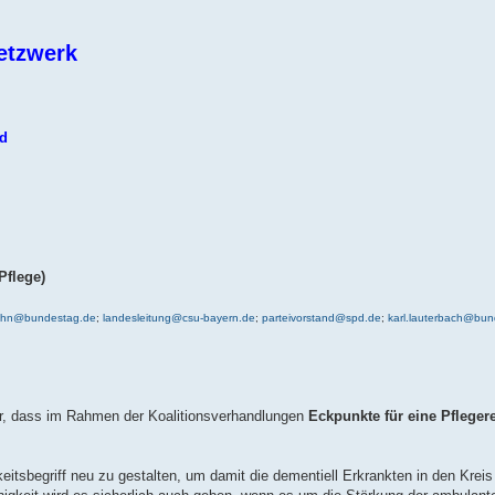
netzwerk
nd
Pflege)
ahn@bundestag.de
;
landesleitung@csu-bayern.de
;
parteivorstand@spd.de
;
karl.lauterbach@bu
er, dass im Rahmen der Koalitionsverhandlungen
Eckpunkte für eine Pfleger
keitsbegriff neu zu gestalten, um damit die dementiell Erkrankten in den Kreis