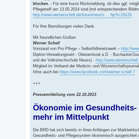
blocken
. - Für eine kurze Rückmeldung, ob dies ggf. mögl
Pflegetreff am 13.05.2014 sind (mit entsprechendem Bildma
http://www.wernerschell.de/forum/neu/vi ... hp?t=19125
Für Ihre Bemühungen vielen Dank.
Mit freundlichen Grüßen
Werner Schell
Vorstand von Pro Pflege – Selbsthilfenetzwerk –
http://www
Diplom-Verwaltungswirt - Oberamtsrat a.D. - Buchautor/Jour
und der Volkshochschule Neuss) -
http://www.wernerschell
Mitglied im Verband der Medizin- und Wissenschaftsjournal
Infos auch bei
https://www.facebook.com/werner.schell.7
+++
Pressemitteilung vom 22.10.2013
Ökonomie im Gesundheits- u
mehr im Mittelpunkt
Die BRD hat sich bereits in ihren Anfängen zur Marktwirtsc
Gesundheits- und Pflegesystem ökonomisch ausgerichtet wor