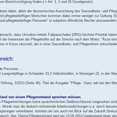
n Berücksichtigung finden (-> Art. 1, 2 und 20 Grundgesetz).
 Jahren dabei, allein der ökonomischen Ausrichtung des Gesundheits- und Pfl
und pflegebedürftigen Menschen kommen dabei immer weniger zur Geltung. Es
e- und pflegebedürftiger Personen" in subjektiv-öffentliche Rechte umzuwandel
gemacht, dass Umsätze mittels Fallpauschalen (DRG) höchste Priorität haben
ch die Interessen der Pflegekräfte auf der Strecke nach dem Motto: "Ärzte bri
 nur in Kürze skizziert, der in einer Gesundheits- und Pflegereform entschied
reich:
de Personen ....
angzeitpflege in Schweden 33,2 Vollzeitstellen, in Norwegen 22, in den Nie
Stiftung, 3/2013 (Seite 46). Titel der Ausgabe "Pflege - Ganz nah bei den Me
schland von einem Pflegenotstand sprechen müssen.
en Pflegeeinrichtungen keine auskömmlichen Stellenschlüssel vorgesehen sind.
n. Würde man die dadurch eintretende Arbeitsverdichtungen u.a. durch besser
gütungen vereinbaren, könnten wir uns auch mit Blick auf die Zukunft Disku
vorerst). Das Thema Pflegenotstand wird am 13.05.2014 Gegenstand eines gr