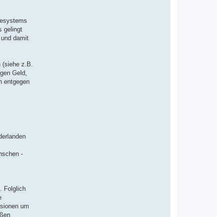
egesystems
 gelingt
n und damit
 (siehe z.B.
ngen Geld,
en entgegen
derlanden
nschen -
 Folglich
e
ssionen um
oßen