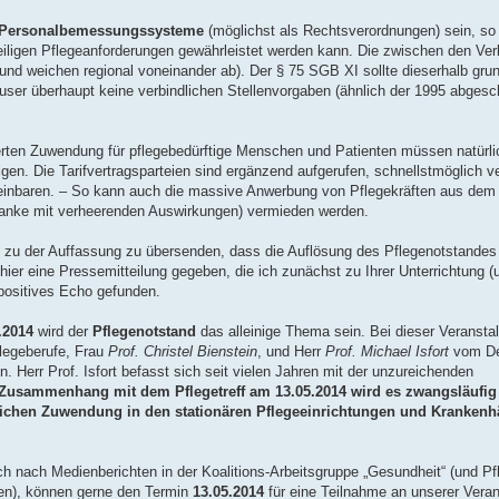
Personalbemessungssysteme
(möglichst als Rechtsverordnungen) sein, so
iligen Pflegeanforderungen gewährleistet werden kann. Die zwischen den Ve
(und weichen regional voneinander ab). Der § 75 SGB XI sollte dieserhalb gru
äuser überhaupt keine verbindlichen Stellenvorgaben (ähnlich der 1995 abgesc
erten Zuwendung für pflegebedürftige Menschen und Patienten müssen natürli
n. Die Tarifvertragsparteien sind ergänzend aufgerufen, schnellstmöglich v
reinbaren. – So kann auch die massive Anwerbung von Pflegekräften aus dem
anke mit verheerenden Auswirkungen) vermieden werden.
en zu der Auffassung zu übersenden, dass die Auflösung des Pflegenotstande
hier eine Pressemitteilung gegeben, die ich zunächst zu Ihrer Unterrichtung (
positives Echo gefunden.
5.2014
wird der
Pflegenotstand
das alleinige Thema sein. Bei dieser Veransta
flegeberufe, Frau
Prof. Christel Bienstein
, und Herr
Prof. Michael Isfort
vom D
. Herr Prof. Isfort befasst sich seit vielen Jahren mit der unzureichenden
Zusammenhang mit dem Pflegetreff am 13.05.2014 wird es zwangsläufig
lichen Zuwendung in den stationären Pflegeeinrichtungen und Kranken
ich nach Medienberichten in der Koalitions-Arbeitsgruppe „Gesundheit“ (und Pf
en), können gerne den Termin
13.05.2014
für eine Teilnahme an unserer Veran