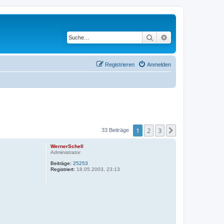
Suche
Erweiterte Suche
Registrieren
Anmelden
1
2
3
Nächste
33 Beiträge
WernerSchell
Administrator
Beiträge:
25253
Registriert:
18.05.2003, 23:13