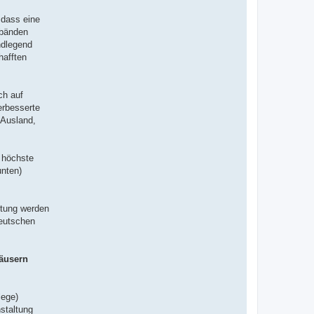
 dass eine
rbänden
ndlegend
hafften
ch auf
erbesserte
 Ausland,
s höchste
unten)
ltung werden
eutschen
häusern
lege)
staltung