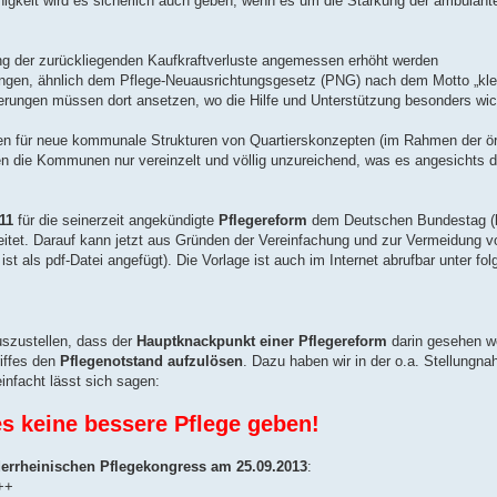
igkeit wird es sicherlich auch geben, wenn es um die Stärkung der ambulant
ung der zurückliegenden Kaufkraftverluste angemessen erhöht werden
itungen, ähnlich dem Pflege-Neuausrichtungsgesetz (PNG) nach dem Motto „kle
rungen müssen dort ansetzen, wo die Hilfe und Unterstützung besonders wich
n für neue kommunale Strukturen von Quartierskonzepten (im Rahmen der ör
n die Kommunen nur vereinzelt und völlig unzureichend, was es angesichts d
011
für die seinerzeit angekündigte
Pflegereform
dem Deutschen Bundestag (
eitet. Darauf kann jetzt aus Gründen der Vereinfachung und zur Vermeidung v
ls pdf-Datei angefügt). Die Vorlage ist auch im Internet abrufbar unter fol
uszustellen, dass der
Hauptknackpunkt einer Pflegereform
darin gesehen w
iffes den
Pflegenotstand aufzulösen
. Dazu haben wir in der o.a. Stellungna
nfacht lässt sich sagen:
s keine bessere Pflege geben!
errheinischen Pflegekongress am 25.09.2013
:
++