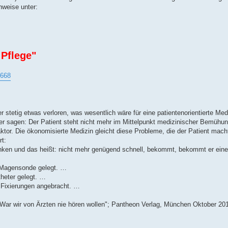
nweise unter:
Pflege"
9668
 stetig etwas verloren, was wesentlich wäre für eine patientenorientierte Med
er sagen: Der Patient steht nicht mehr im Mittelpunkt medizinischer Bemühu
ktor. Die ökonomisierte Medizin gleicht diese Probleme, die der Patient macht
rt:
inken und das heißt: nicht mehr genügend schnell, bekommt, bekommt er eine
e Magensonde gelegt. …
theter gelegt. …
er Fixierungen angebracht. …
- War wir von Ärzten nie hören wollen"; Pantheon Verlag, München Oktober 201