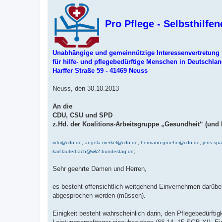
Pro Pflege - Selbsthilfe
Unabhängige und gemeinnützige Interessenvertretung
für hilfe- und pflegebedürftige Menschen in Deutschla
Harffer Straße 59 - 41469 Neuss
Neuss, den 30.10.2013
An die
CDU, CSU und SPD
z.Hd. der Koalitions-Arbeitsgruppe „Gesundheit“ (und 
info@cdu.de
;
angela.merkel@cdu.de
;
hermann.groehe@cdu.de
;
jens.sp
karl.lauterbach@wk2.bundestag.de
;
Sehr geehrte Damen und Herren,
es besteht offensichtlich weitgehend Einvernehmen darüb
abgesprochen werden (müssen).
Einigkeit besteht wahrscheinlich darin, den Pflegebedürftig