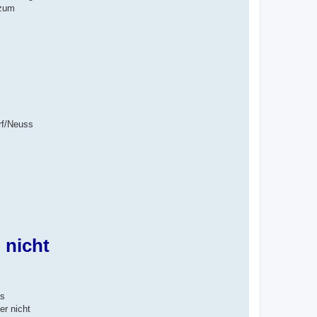
 zum
rf/Neuss
 nicht
as
er nicht