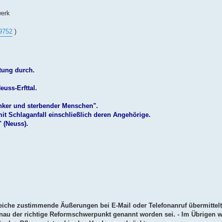
werk
19752
)
htung durch.
euss-Erfttal.
anker und sterbender Menschen".
it Schlaganfall einschließlich deren Angehörige.
 (Neuss).
hlreiche zustimmende Äußerungen bei E-Mail oder Telefonanruf übermittel
genau der richtige Reformschwerpunkt genannt worden sei. - Im Übrigen w