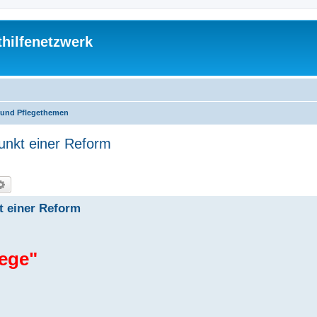
thilfenetzwerk
 und Pflegethemen
unkt einer Reform
che
Erweiterte Suche
t einer Reform
lege"