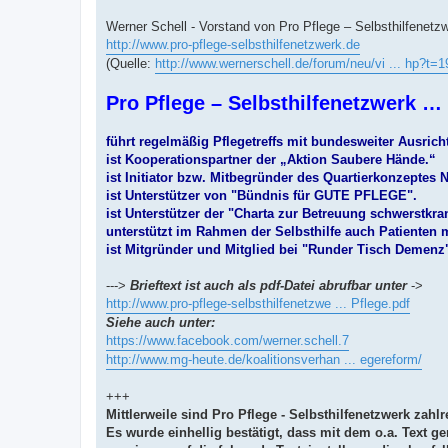
Werner Schell - Vorstand von Pro Pflege – Selbsthilfenetz
http://www.pro-pflege-selbsthilfenetzwerk.de
(Quelle:
http://www.wernerschell.de/forum/neu/vi ... hp?t=
Pro Pflege – Selbsthilfenetzwerk …
führt regelmäßig Pflegetreffs mit bundesweiter Ausric
ist Kooperationspartner der „Aktion Saubere Hände.“
ist Initiator bzw. Mitbegründer des Quartierkonzeptes N
ist Unterstützer von "Bündnis für GUTE PFLEGE".
ist Unterstützer der "Charta zur Betreuung schwerstkr
unterstützt im Rahmen der Selbsthilfe auch Patienten m
ist Mitgründer und Mitglied bei "Runder Tisch Demenz"
--->
Brieftext ist auch als pdf-Datei abrufbar unter
->
http://www.pro-pflege-selbsthilfenetzwe ... Pflege.pdf
Siehe auch unter:
https://www.facebook.com/werner.schell.7
http://www.mg-heute.de/koalitionsverhan ... egereform/
+++
Mittlerweile sind Pro Pflege - Selbsthilfenetzwerk za
Es wurde einhellig bestätigt, dass mit dem o.a. Text 