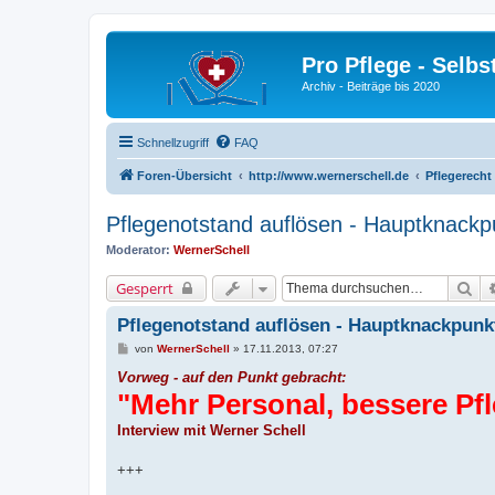
Pro Pflege - Selbs
Archiv - Beiträge bis 2020
Schnellzugriff
FAQ
Foren-Übersicht
http://www.wernerschell.de
Pflegerecht
Pflegenotstand auflösen - Hauptknackp
Moderator:
WernerSchell
Su
Gesperrt
Pflegenotstand auflösen - Hauptknackpunk
B
von
WernerSchell
»
17.11.2013, 07:27
e
i
Vorweg - auf den Punkt gebracht:
t
"Mehr Personal, bessere Pf
r
a
g
Interview mit Werner Schell
+++