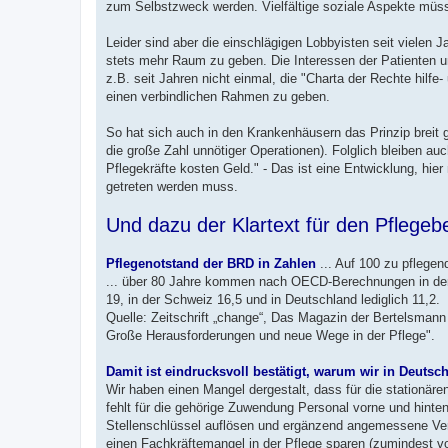
zum Selbstzweck werden. Vielfältige soziale Aspekte müsse
Leider sind aber die einschlägigen Lobbyisten seit vielen
stets mehr Raum zu geben. Die Interessen der Patienten 
z.B. seit Jahren nicht einmal, die "Charta der Rechte hilf
einen verbindlichen Rahmen zu geben.
So hat sich auch in den Krankenhäusern das Prinzip breit 
die große Zahl unnötiger Operationen). Folglich bleiben au
Pflegekräfte kosten Geld." - Das ist eine Entwicklung, hier
getreten werden muss.
Und dazu der Klartext für den Pflegebe
Pflegenotstand der BRD in Zahlen
... Auf 100 zu pflegen
... über 80 Jahre kommen nach OECD-Berechnungen in der L
19, in der Schweiz 16,5 und in Deutschland lediglich 11,2.
Quelle: Zeitschrift „change“, Das Magazin der Bertelsmann 
Große Herausforderungen und neue Wege in der Pflege".
Damit ist eindrucksvoll bestätigt, warum wir in Deut
Wir haben einen Mangel dergestalt, dass für die stationär
fehlt für die gehörige Zuwendung Personal vorne und hinte
Stellenschlüssel auflösen und ergänzend angemessene Ver
einen Fachkräftemangel in der Pflege sparen (zumindest 