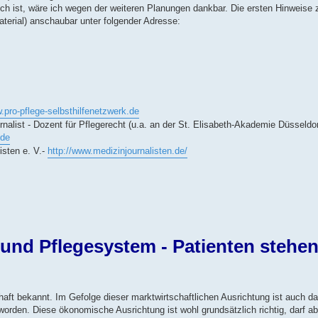
ich ist, wäre ich wegen der weiteren Planungen dankbar. Die ersten Hinweise
terial) anschaubar unter folgender Adresse:
.pro-pflege-selbsthilfenetzwerk.de
nalist - Dozent für Pflegerecht (u.a. an der St. Elisabeth-Akademie Düsseldo
.de
isten e. V.-
http://www.medizinjournalisten.de/
nd Pflegesystem - Patienten stehen
haft bekannt. Im Gefolge dieser marktwirtschaftlichen Ausrichtung ist auch d
den. Diese ökonomische Ausrichtung ist wohl grundsätzlich richtig, darf ab