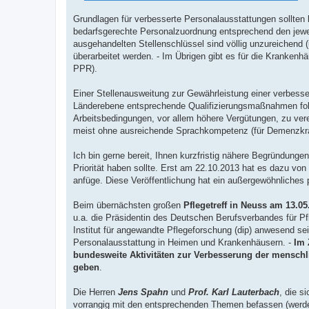
Grundlagen für verbesserte Personalausstattungen sollten
bedarfsgerechte Personalzuordnung entsprechend den jewe
ausgehandelten Stellenschlüssel sind völlig unzureichend 
überarbeitet werden. - Im Übrigen gibt es für die Krankenh
PPR).
Einer Stellenausweitung zur Gewährleistung einer verbess
Länderebene entsprechende Qualifizierungsmaßnahmen folge
Arbeitsbedingungen, vor allem höhere Vergütungen, zu ve
meist ohne ausreichende Sprachkompetenz (für Demenzkr
Ich bin gerne bereit, Ihnen kurzfristig nähere Begründung
Priorität haben sollte. Erst am 22.10.2013 hat es dazu von 
anfüge. Diese Veröffentlichung hat ein außergewöhnliches 
Beim übernächsten großen
Pflegetreff in Neuss am 13.0
u.a. die Präsidentin des Deutschen Berufsverbandes für P
Institut für angewandte Pflegeforschung (dip) anwesend sein
Personalausstattung in Heimen und Krankenhäusern. -
Im 
bundesweite Aktivitäten zur Verbesserung der mensch
geben
.
Die Herren
Jens Spahn
und
Prof. Karl Lauterbach
, die s
vorrangig mit den entsprechenden Themen befassen (werd