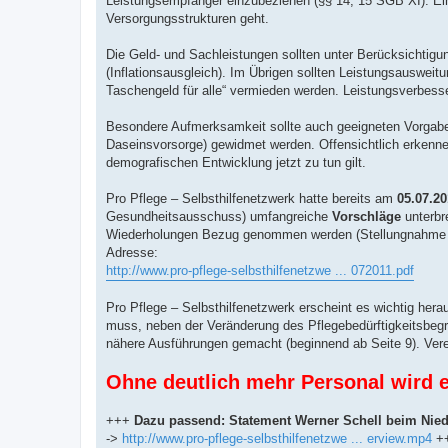
Leistungsempfänger einzubeziehen (§§ 14, 15 SGB XI). Ein
Versorgungsstrukturen geht.
Die Geld- und Sachleistungen sollten unter Berücksichtig
(Inflationsausgleich). Im Übrigen sollten Leistungsauswe
Taschengeld für alle“ vermieden werden. Leistungsverbesse
Besondere Aufmerksamkeit sollte auch geeigneten Vorgabe
Daseinsvorsorge) gewidmet werden. Offensichtlich erkenne
demografischen Entwicklung jetzt zu tun gilt.
Pro Pflege – Selbsthilfenetzwerk hatte bereits am
05.07.2
Gesundheitsausschuss) umfangreiche
Vorschläge
unterbr
Wiederholungen Bezug genommen werden (Stellungnahme ist a
Adresse:
http://www.pro-pflege-selbsthilfenetzwe ... 072011.pdf
Pro Pflege – Selbsthilfenetzwerk erscheint es wichtig hera
muss, neben der Veränderung des Pflegebedürftigkeitsbegr
nähere Ausführungen gemacht (beginnend ab Seite 9). Verei
Ohne deutlich mehr Personal wird e
+++
Dazu passend: Statement Werner Schell beim Nied
->
http://www.pro-pflege-selbsthilfenetzwe ... erview.mp4
+