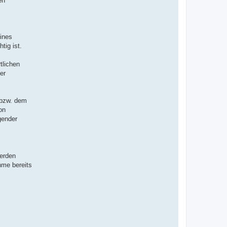
en
ines
tig ist.
tlichen
er
bzw. dem
on
gender
erden
hme bereits