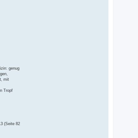
izin: genug
ngen,
, mit
n Tropf
3 (Seite 82