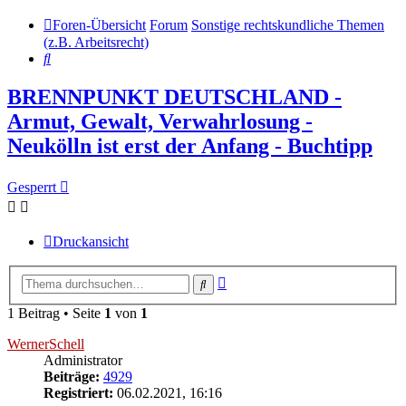
Foren-Übersicht
Forum
Sonstige rechtskundliche Themen
(z.B. Arbeitsrecht)
Suche
BRENNPUNKT DEUTSCHLAND -
Armut, Gewalt, Verwahrlosung -
Neukölln ist erst der Anfang - Buchtipp
Gesperrt
Druckansicht
Erweiterte
Suche
Suche
1 Beitrag • Seite
1
von
1
WernerSchell
Administrator
Beiträge:
4929
Registriert:
06.02.2021, 16:16