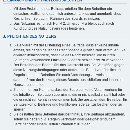
2. EINRÄUMUNG VON NUTZUNGSRECHTEN
Mit dem Erstellen eines Beitrags erteilen Sie dem Betreiber ein
einfaches, zeitlich und räumlich unbeschränktes und unentgeltliches
Recht, Ihren Beitrag im Rahmen des Boards zu nutzen.
Das Nutzungsrecht nach Punkt 2, Unterpunkt a bleibt auch nach
Kündigung des Nutzungsvertrages bestehen.
3. PFLICHTEN DES NUTZERS
Sie erklären mit der Erstellung eines Beitrags, dass er keine Inhalte
enthält, die gegen geltendes Recht oder die guten Sitten verstoßen. Sie
erklären insbesondere, dass Sie das Recht besitzen, die in Ihren
Beiträgen verwendeten Links und Bilder zu setzen bzw. zu verwenden.
Der Betreiber des Boards übt das Hausrecht aus. Bei Verstößen gegen
diese Nutzungsbedingungen oder anderer im Board veröffentlichten
Regeln kann der Betreiber Sie nach Abmahnung zeitweise oder
dauerhaft von der Nutzung dieses Boards ausschließen und Ihnen ein
Hausverbot erteilen.
Sie nehmen zur Kenntnis, dass der Betreiber keine Verantwortung für
die Inhalte von Beiträgen übernimmt, die er nicht selbst erstellt hat oder
die er nicht zur Kenntnis genommen hat. Sie gestatten dem Betreiber, Ihr
Benutzerkonto, Beiträge und Funktionen jederzeit zu löschen oder zu
sperren.
Sie gestatten dem Betreiber darüber hinaus, Ihre Beiträge abzuändern,
sofern sie gegen o. g. Regeln verstoßen oder geeignet sind, dem
Betreiber oder einem Dritten Schaden zuzufügen.