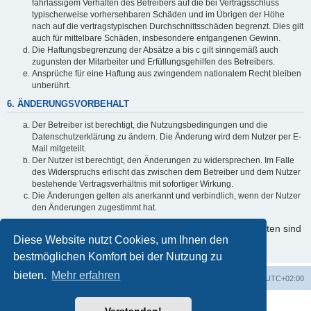
fahrlässigem Verhalten des Betreibers auf die bei Vertragsschluss
typischerweise vorhersehbaren Schäden und im Übrigen der Höhe
nach auf die vertragstypischen Durchschnittsschäden begrenzt. Dies gilt
auch für mittelbare Schäden, insbesondere entgangenen Gewinn.
Die Haftungsbegrenzung der Absätze a bis c gilt sinngemäß auch
zugunsten der Mitarbeiter und Erfüllungsgehilfen des Betreibers.
Ansprüche für eine Haftung aus zwingendem nationalem Recht bleiben
unberührt.
6. ÄNDERUNGSVORBEHALT
Der Betreiber ist berechtigt, die Nutzungsbedingungen und die
Datenschutzerklärung zu ändern. Die Änderung wird dem Nutzer per E-
Mail mitgeteilt.
Der Nutzer ist berechtigt, den Änderungen zu widersprechen. Im Falle
des Widerspruchs erlischt das zwischen dem Betreiber und dem Nutzer
bestehende Vertragsverhältnis mit sofortiger Wirkung.
Die Änderungen gelten als anerkannt und verbindlich, wenn der Nutzer
den Änderungen zugestimmt hat.
Informationen über den Umgang mit Ihren persönlichen Daten sind
Diese Website nutzt Cookies, um Ihnen den
in der Datenschutzerklärung enthalten.
bestmöglichen Komfort bei der Nutzung zu
bieten.
Mehr erfahren
Foren-Übersicht
Alle Cookies löschen
Alle Zeiten sind
UTC+02:00
Powered by
phpBB
® Forum Software © phpBB Limited