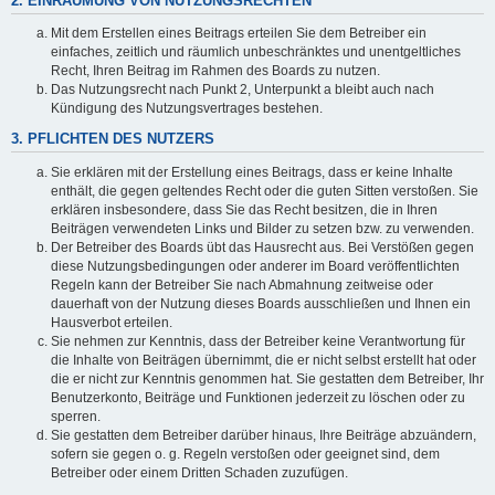
2. EINRÄUMUNG VON NUTZUNGSRECHTEN
Mit dem Erstellen eines Beitrags erteilen Sie dem Betreiber ein
einfaches, zeitlich und räumlich unbeschränktes und unentgeltliches
Recht, Ihren Beitrag im Rahmen des Boards zu nutzen.
Das Nutzungsrecht nach Punkt 2, Unterpunkt a bleibt auch nach
Kündigung des Nutzungsvertrages bestehen.
3. PFLICHTEN DES NUTZERS
Sie erklären mit der Erstellung eines Beitrags, dass er keine Inhalte
enthält, die gegen geltendes Recht oder die guten Sitten verstoßen. Sie
erklären insbesondere, dass Sie das Recht besitzen, die in Ihren
Beiträgen verwendeten Links und Bilder zu setzen bzw. zu verwenden.
Der Betreiber des Boards übt das Hausrecht aus. Bei Verstößen gegen
diese Nutzungsbedingungen oder anderer im Board veröffentlichten
Regeln kann der Betreiber Sie nach Abmahnung zeitweise oder
dauerhaft von der Nutzung dieses Boards ausschließen und Ihnen ein
Hausverbot erteilen.
Sie nehmen zur Kenntnis, dass der Betreiber keine Verantwortung für
die Inhalte von Beiträgen übernimmt, die er nicht selbst erstellt hat oder
die er nicht zur Kenntnis genommen hat. Sie gestatten dem Betreiber, Ihr
Benutzerkonto, Beiträge und Funktionen jederzeit zu löschen oder zu
sperren.
Sie gestatten dem Betreiber darüber hinaus, Ihre Beiträge abzuändern,
sofern sie gegen o. g. Regeln verstoßen oder geeignet sind, dem
Betreiber oder einem Dritten Schaden zuzufügen.