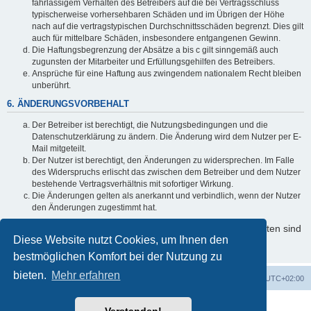
fahrlässigem Verhalten des Betreibers auf die bei Vertragsschluss
typischerweise vorhersehbaren Schäden und im Übrigen der Höhe
nach auf die vertragstypischen Durchschnittsschäden begrenzt. Dies gilt
auch für mittelbare Schäden, insbesondere entgangenen Gewinn.
Die Haftungsbegrenzung der Absätze a bis c gilt sinngemäß auch
zugunsten der Mitarbeiter und Erfüllungsgehilfen des Betreibers.
Ansprüche für eine Haftung aus zwingendem nationalem Recht bleiben
unberührt.
6. ÄNDERUNGSVORBEHALT
Der Betreiber ist berechtigt, die Nutzungsbedingungen und die
Datenschutzerklärung zu ändern. Die Änderung wird dem Nutzer per E-
Mail mitgeteilt.
Der Nutzer ist berechtigt, den Änderungen zu widersprechen. Im Falle
des Widerspruchs erlischt das zwischen dem Betreiber und dem Nutzer
bestehende Vertragsverhältnis mit sofortiger Wirkung.
Die Änderungen gelten als anerkannt und verbindlich, wenn der Nutzer
den Änderungen zugestimmt hat.
Informationen über den Umgang mit Ihren persönlichen Daten sind
Diese Website nutzt Cookies, um Ihnen den
in der Datenschutzerklärung enthalten.
bestmöglichen Komfort bei der Nutzung zu
bieten.
Mehr erfahren
Foren-Übersicht
Alle Cookies löschen
Alle Zeiten sind
UTC+02:00
Powered by
phpBB
® Forum Software © phpBB Limited