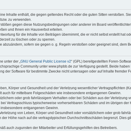
keine Inhalte enthält, die gegen geltendes Recht oder die guten Sitten verstoßen. Si
n bzw. zu verwenden.
erstößen gegen diese Nutzungsbedingungen oder anderer im Board veröffentlicht
ßen und Ihnen ein Hausverbot erteilen.
wortung für die Inhalte von Beiträgen übernimmt, die er nicht selbst erstellt hat 
derzeit zu löschen oder zu sperren.
äge abzuändern, sofern sie gegen o. g. Regeln verstoßen oder geeignet sind, dem 
e unter der „
GNU General Public License v2
“ (GPL) bereitgestellten Foren-Soft
chsprachige Community unter www.phpbb.de zur Verfügung gestellt. Beide haben ke
g der Software für bestimmte Zwecke nicht untersagen oder auf Inhalte fremder F
ben, Körper und Gesundheit und der Verletzung wesentlicher Vertragspflichten (Kard
gilt auch für mittelbare Folgeschäden wie insbesondere entgangenen Gewinn.
ätzlichem oder grob fahrlässigem Verhalten oder bei Schäden aus der Verletzung 
 die bei Vertragsschluss typischerweise vorhersehbaren Schäden und im übrigen de
wie insbesondere entgangenen Gewinn.
erletzung von Leben, Körper und Gesundheit oder vorsätzlichem oder grob fahrläs
der Höhe nach auf die vertragstypischen Durchschnittsschäden begrenzt. Dies gi
mäß auch zugunsten der Mitarbeiter und Erfüllungsgehilfen des Betreibers.