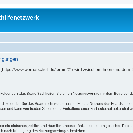
thilfenetzwerk
dingungen
“ („https://www.wernerschell.de/forum/2“) wird zwischen Ihnen und dem
(im Folgenden „das Board“) schließen Sie einen Nutzungsvertrag mit dem Betreiber d
, so dürfen Sie das Board nicht weiter nutzen. Für die Nutzung des Boards gelten 
sen und kann von beiden Seiten ohne Einhaltung einer Frist jederzeit gekündigt w
iber ein einfaches, zeitlich und räumlich unbeschränktes und unentgeltliches Rech
auch nach Kündigung des Nutzungsvertrages bestehen.