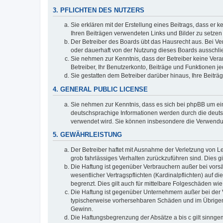
3. PFLICHTEN DES NUTZERS
Sie erklären mit der Erstellung eines Beitrags, dass er 
Ihren Beiträgen verwendeten Links und Bilder zu setze
Der Betreiber des Boards übt das Hausrecht aus. Bei V
oder dauerhaft von der Nutzung dieses Boards ausschlie
Sie nehmen zur Kenntnis, dass der Betreiber keine Verant
Betreiber, Ihr Benutzerkonto, Beiträge und Funktionen je
Sie gestatten dem Betreiber darüber hinaus, Ihre Beitr
4. GENERAL PUBLIC LICENSE
Sie nehmen zur Kenntnis, dass es sich bei phpBB um ein
deutschsprachige Informationen werden durch die deuts
verwendet wird. Sie können insbesondere die Verwendun
5. GEWÄHRLEISTUNG
Der Betreiber haftet mit Ausnahme der Verletzung von Le
grob fahrlässiges Verhalten zurückzuführen sind. Dies 
Die Haftung ist gegenüber Verbrauchern außer bei vors
wesentlicher Vertragspflichten (Kardinalpflichten) auf
begrenzt. Dies gilt auch für mittelbare Folgeschäden 
Die Haftung ist gegenüber Unternehmern außer bei der V
typischerweise vorhersehbaren Schäden und im Übrigen 
Gewinn.
Die Haftungsbegrenzung der Absätze a bis c gilt sinnge