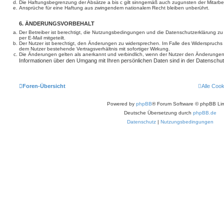
Die Haftungsbegrenzung der Absätze a bis c gilt sinngemäß auch zugunsten der Mitarbeit
Ansprüche für eine Haftung aus zwingendem nationalem Recht bleiben unberührt.
6. ÄNDERUNGSVORBEHALT
Der Betreiber ist berechtigt, die Nutzungsbedingungen und die Datenschutzerklärung z
per E-Mail mitgeteilt.
Der Nutzer ist berechtigt, den Änderungen zu widersprechen. Im Falle des Widerspruchs
dem Nutzer bestehende Vertragsverhältnis mit sofortiger Wirkung.
Die Änderungen gelten als anerkannt und verbindlich, wenn der Nutzer den Änderungen
Informationen über den Umgang mit Ihren persönlichen Daten sind in der Datenschut
Foren-Übersicht
Alle Coo
Powered by
phpBB
® Forum Software © phpBB Lim
Deutsche Übersetzung durch
phpBB.de
Datenschutz
|
Nutzungsbedingungen