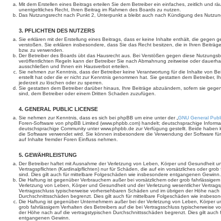
Mit dem Erstellen eines Beitrags erteilen Sie dem Betreiber ein einfaches, zeitlich und 
unentgeltliches Recht, Ihren Beitrag im Rahmen des Boards zu nutzen.
Das Nutzungsrecht nach Punkt 2, Unterpunkt a bleibt auch nach Kündigung des Nutzun
3. PFLICHTEN DES NUTZERS
Sie erklären mit der Erstellung eines Beitrags, dass er keine Inhalte enthält, die gegen 
verstoßen. Sie erklären insbesondere, dass Sie das Recht besitzen, die in Ihren Beiträ
bzw. zu verwenden.
Der Betreiber des Boards übt das Hausrecht aus. Bei Verstößen gegen diese Nutzungs
veröffentlichten Regeln kann der Betreiber Sie nach Abmahnung zeitweise oder dauerha
ausschließen und Ihnen ein Hausverbot erteilen.
Sie nehmen zur Kenntnis, dass der Betreiber keine Verantwortung für die Inhalte von Bei
erstellt hat oder die er nicht zur Kenntnis genommen hat. Sie gestatten dem Betreiber, 
jederzeit zu löschen oder zu sperren.
Sie gestatten dem Betreiber darüber hinaus, Ihre Beiträge abzuändern, sofern sie gege
sind, dem Betreiber oder einem Dritten Schaden zuzufügen.
4. GENERAL PUBLIC LICENSE
Sie nehmen zur Kenntnis, dass es sich bei phpBB um eine unter der „
GNU General Publi
Foren-Software von phpBB Limited (www.phpbb.com) handelt; deutschsprachige Informa
deutschsprachige Community unter www.phpbb.de zur Verfügung gestellt. Beide haben ke
die Software verwendet wird. Sie können insbesondere die Verwendung der Software fü
auf Inhalte fremder Foren Einfluss nehmen.
5. GEWÄHRLEISTUNG
Der Betreiber haftet mit Ausnahme der Verletzung von Leben, Körper und Gesundheit un
Vertragspflichten (Kardinalpflichten) nur für Schäden, die auf ein vorsätzliches oder gro
sind. Dies gilt auch für mittelbare Folgeschäden wie insbesondere entgangenen Gewinn.
Die Haftung ist gegenüber Verbrauchern außer bei vorsätzlichem oder grob fahrlässige
Verletzung von Leben, Körper und Gesundheit und der Verletzung wesentlicher Vertragspfl
Vertragsschluss typischerweise vorhersehbaren Schäden und im übrigen der Höhe nach a
Durchschnittsschäden begrenzt. Dies gilt auch für mittelbare Folgeschäden wie insbe
Die Haftung ist gegenüber Unternehmern außer bei der Verletzung von Leben, Körper u
grob fahrlässigem Verhalten des Betreibers auf die bei Vertragsschluss typischerweise
der Höhe nach auf die vertragstypischen Durchschnittsschäden begrenzt. Dies gilt auch
entgangenen Gewinn.