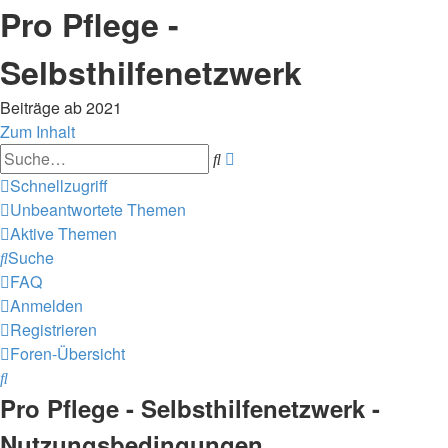
Pro Pflege -
Selbsthilfenetzwerk
Beiträge ab 2021
Zum Inhalt
Erweiterte
Suche
Suche
Schnellzugriff
Unbeantwortete Themen
Aktive Themen
Suche
FAQ
Anmelden
Registrieren
Foren-Übersicht
Suche
Pro Pflege - Selbsthilfenetzwerk -
Nutzungsbedingungen