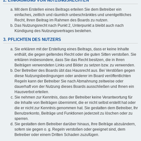
2. EINRÄUMUNG VON NUTZUNGSRECHTEN
Mit dem Erstellen eines Beitrags erteilen Sie dem Betreiber ein
einfaches, zeitlich und räumlich unbeschränktes und unentgeltliches
Recht, Ihren Beitrag im Rahmen des Boards zu nutzen.
Das Nutzungsrecht nach Punkt 2, Unterpunkt a bleibt auch nach
Kündigung des Nutzungsvertrages bestehen.
3. PFLICHTEN DES NUTZERS
Sie erklären mit der Erstellung eines Beitrags, dass er keine Inhalte
enthält, die gegen geltendes Recht oder die guten Sitten verstoßen. Sie
erklären insbesondere, dass Sie das Recht besitzen, die in Ihren
Beiträgen verwendeten Links und Bilder zu setzen bzw. zu verwenden.
Der Betreiber des Boards übt das Hausrecht aus. Bei Verstößen gegen
diese Nutzungsbedingungen oder anderer im Board veröffentlichten
Regeln kann der Betreiber Sie nach Abmahnung zeitweise oder
dauerhaft von der Nutzung dieses Boards ausschließen und Ihnen ein
Hausverbot erteilen.
Sie nehmen zur Kenntnis, dass der Betreiber keine Verantwortung für
die Inhalte von Beiträgen übernimmt, die er nicht selbst erstellt hat oder
die er nicht zur Kenntnis genommen hat. Sie gestatten dem Betreiber, Ihr
Benutzerkonto, Beiträge und Funktionen jederzeit zu löschen oder zu
sperren.
Sie gestatten dem Betreiber darüber hinaus, Ihre Beiträge abzuändern,
sofern sie gegen o. g. Regeln verstoßen oder geeignet sind, dem
Betreiber oder einem Dritten Schaden zuzufügen.