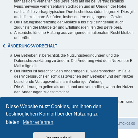
fahrlässigem Verhalten des Betreibers auf die bei Vertragsschluss
typischerweise vorhersehbaren Schäden und im Übrigen der Höhe
nach auf die vertragstypischen Durchschnittsschäden begrenzt. Dies gilt
auch für mittelbare Schäden, insbesondere entgangenen Gewinn.
Die Haftungsbegrenzung der Absätze a bis c gilt sinngemäß auch
zugunsten der Mitarbeiter und Erfüllungsgehilfen des Betreibers.
Ansprüche für eine Haftung aus zwingendem nationalem Recht bleiben
unberührt.
6. ÄNDERUNGSVORBEHALT
Der Betreiber ist berechtigt, die Nutzungsbedingungen und die
Datenschutzerklärung zu ändern. Die Änderung wird dem Nutzer per E-
Mail mitgeteilt.
Der Nutzer ist berechtigt, den Änderungen zu widersprechen. Im Falle
des Widerspruchs erlischt das zwischen dem Betreiber und dem Nutzer
bestehende Vertragsverhältnis mit sofortiger Wirkung.
Die Änderungen gelten als anerkannt und verbindlich, wenn der Nutzer
den Änderungen zugestimmt hat.
Informationen über den Umgang mit Ihren persönlichen Daten sind
Diese Website nutzt Cookies, um Ihnen den
in der Datenschutzerklärung enthalten.
bestmöglichen Komfort bei der Nutzung zu
bieten.
Mehr erfahren
Foren-Übersicht
Alle Cookies löschen
Alle Zeiten sind
UTC+02:00
Powered by
phpBB
® Forum Software © phpBB Limited