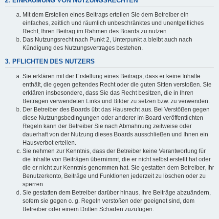
2. EINRÄUMUNG VON NUTZUNGSRECHTEN
Mit dem Erstellen eines Beitrags erteilen Sie dem Betreiber ein
einfaches, zeitlich und räumlich unbeschränktes und unentgeltliches
Recht, Ihren Beitrag im Rahmen des Boards zu nutzen.
Das Nutzungsrecht nach Punkt 2, Unterpunkt a bleibt auch nach
Kündigung des Nutzungsvertrages bestehen.
3. PFLICHTEN DES NUTZERS
Sie erklären mit der Erstellung eines Beitrags, dass er keine Inhalte
enthält, die gegen geltendes Recht oder die guten Sitten verstoßen. Sie
erklären insbesondere, dass Sie das Recht besitzen, die in Ihren
Beiträgen verwendeten Links und Bilder zu setzen bzw. zu verwenden.
Der Betreiber des Boards übt das Hausrecht aus. Bei Verstößen gegen
diese Nutzungsbedingungen oder anderer im Board veröffentlichten
Regeln kann der Betreiber Sie nach Abmahnung zeitweise oder
dauerhaft von der Nutzung dieses Boards ausschließen und Ihnen ein
Hausverbot erteilen.
Sie nehmen zur Kenntnis, dass der Betreiber keine Verantwortung für
die Inhalte von Beiträgen übernimmt, die er nicht selbst erstellt hat oder
die er nicht zur Kenntnis genommen hat. Sie gestatten dem Betreiber, Ihr
Benutzerkonto, Beiträge und Funktionen jederzeit zu löschen oder zu
sperren.
Sie gestatten dem Betreiber darüber hinaus, Ihre Beiträge abzuändern,
sofern sie gegen o. g. Regeln verstoßen oder geeignet sind, dem
Betreiber oder einem Dritten Schaden zuzufügen.