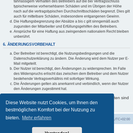
fahrlässigem Verhalten des Betreibers auf die bei Vertragsschluss
typischerweise vorhersehbaren Schäden und im Übrigen der Höhe
nach auf die vertragstypischen Durchschnittsschäden begrenzt. Dies gilt
auch für mittelbare Schäden, insbesondere entgangenen Gewinn.
Die Haftungsbegrenzung der Absätze a bis c gilt sinngemäß auch
zugunsten der Mitarbeiter und Erfüllungsgehilfen des Betreibers.
Ansprüche für eine Haftung aus zwingendem nationalem Recht bleiben
unberührt.
6. ÄNDERUNGSVORBEHALT
Der Betreiber ist berechtigt, die Nutzungsbedingungen und die
Datenschutzerklärung zu ändern. Die Änderung wird dem Nutzer per E-
Mail mitgeteilt.
Der Nutzer ist berechtigt, den Änderungen zu widersprechen. Im Falle
des Widerspruchs erlischt das zwischen dem Betreiber und dem Nutzer
bestehende Vertragsverhältnis mit sofortiger Wirkung.
Die Änderungen gelten als anerkannt und verbindlich, wenn der Nutzer
den Änderungen zugestimmt hat.
Informationen über den Umgang mit Ihren persönlichen Daten sind
Diese Website nutzt Cookies, um Ihnen den
in der Datenschutzerklärung enthalten.
bestmöglichen Komfort bei der Nutzung zu
bieten.
Mehr erfahren
Foren-Übersicht
Alle Cookies löschen
Alle Zeiten sind
UTC+02:00
Powered by
phpBB
® Forum Software © phpBB Limited