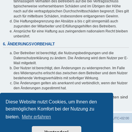
fahrlässigem Verhalten des Betreibers auf die bei Vertragsschluss
typischerweise vorhersehbaren Schäden und im Übrigen der Höhe
nach auf die vertragstypischen Durchschnittsschäden begrenzt. Dies gilt
auch für mittelbare Schäden, insbesondere entgangenen Gewinn.
Die Haftungsbegrenzung der Absätze a bis c gilt sinngemäß auch
zugunsten der Mitarbeiter und Erfüllungsgehilfen des Betreibers.
Ansprüche für eine Haftung aus zwingendem nationalem Recht bleiben
unberührt.
6. ÄNDERUNGSVORBEHALT
Der Betreiber ist berechtigt, die Nutzungsbedingungen und die
Datenschutzerklärung zu ändern. Die Änderung wird dem Nutzer per E-
Mail mitgeteilt.
Der Nutzer ist berechtigt, den Änderungen zu widersprechen. Im Falle
des Widerspruchs erlischt das zwischen dem Betreiber und dem Nutzer
bestehende Vertragsverhältnis mit sofortiger Wirkung.
Die Änderungen gelten als anerkannt und verbindlich, wenn der Nutzer
den Änderungen zugestimmt hat.
Informationen über den Umgang mit Ihren persönlichen Daten sind
Diese Website nutzt Cookies, um Ihnen den
in der Datenschutzerklärung enthalten.
bestmöglichen Komfort bei der Nutzung zu
bieten.
Mehr erfahren
Foren-Übersicht
Alle Cookies löschen
Alle Zeiten sind
UTC+02:00
Powered by
phpBB
® Forum Software © phpBB Limited