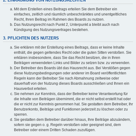
2. EINRÄUMUNG VON NUTZUNGSRECHTEN
Mit dem Erstellen eines Beitrags erteilen Sie dem Betreiber ein
einfaches, zeitlich und räumlich unbeschränktes und unentgeltliches
Recht, Ihren Beitrag im Rahmen des Boards zu nutzen.
Das Nutzungsrecht nach Punkt 2, Unterpunkt a bleibt auch nach
Kündigung des Nutzungsvertrages bestehen.
3. PFLICHTEN DES NUTZERS
Sie erklären mit der Erstellung eines Beitrags, dass er keine Inhalte
enthält, die gegen geltendes Recht oder die guten Sitten verstoßen. Sie
erklären insbesondere, dass Sie das Recht besitzen, die in Ihren
Beiträgen verwendeten Links und Bilder zu setzen bzw. zu verwenden.
Der Betreiber des Boards übt das Hausrecht aus. Bei Verstößen gegen
diese Nutzungsbedingungen oder anderer im Board veröffentlichten
Regeln kann der Betreiber Sie nach Abmahnung zeitweise oder
dauerhaft von der Nutzung dieses Boards ausschließen und Ihnen ein
Hausverbot erteilen.
Sie nehmen zur Kenntnis, dass der Betreiber keine Verantwortung für
die Inhalte von Beiträgen übernimmt, die er nicht selbst erstellt hat oder
die er nicht zur Kenntnis genommen hat. Sie gestatten dem Betreiber, Ihr
Benutzerkonto, Beiträge und Funktionen jederzeit zu löschen oder zu
sperren.
Sie gestatten dem Betreiber darüber hinaus, Ihre Beiträge abzuändern,
sofern sie gegen o. g. Regeln verstoßen oder geeignet sind, dem
Betreiber oder einem Dritten Schaden zuzufügen.