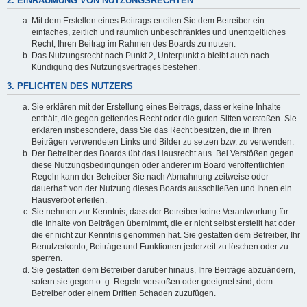
2. EINRÄUMUNG VON NUTZUNGSRECHTEN
Mit dem Erstellen eines Beitrags erteilen Sie dem Betreiber ein
einfaches, zeitlich und räumlich unbeschränktes und unentgeltliches
Recht, Ihren Beitrag im Rahmen des Boards zu nutzen.
Das Nutzungsrecht nach Punkt 2, Unterpunkt a bleibt auch nach
Kündigung des Nutzungsvertrages bestehen.
3. PFLICHTEN DES NUTZERS
Sie erklären mit der Erstellung eines Beitrags, dass er keine Inhalte
enthält, die gegen geltendes Recht oder die guten Sitten verstoßen. Sie
erklären insbesondere, dass Sie das Recht besitzen, die in Ihren
Beiträgen verwendeten Links und Bilder zu setzen bzw. zu verwenden.
Der Betreiber des Boards übt das Hausrecht aus. Bei Verstößen gegen
diese Nutzungsbedingungen oder anderer im Board veröffentlichten
Regeln kann der Betreiber Sie nach Abmahnung zeitweise oder
dauerhaft von der Nutzung dieses Boards ausschließen und Ihnen ein
Hausverbot erteilen.
Sie nehmen zur Kenntnis, dass der Betreiber keine Verantwortung für
die Inhalte von Beiträgen übernimmt, die er nicht selbst erstellt hat oder
die er nicht zur Kenntnis genommen hat. Sie gestatten dem Betreiber, Ihr
Benutzerkonto, Beiträge und Funktionen jederzeit zu löschen oder zu
sperren.
Sie gestatten dem Betreiber darüber hinaus, Ihre Beiträge abzuändern,
sofern sie gegen o. g. Regeln verstoßen oder geeignet sind, dem
Betreiber oder einem Dritten Schaden zuzufügen.