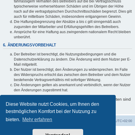
fahrlässigem Verhalten des Betreibers auf die bei Vertragsschluss
typischerweise vorhersehbaren Schäden und im Übrigen der Höhe
nach auf die vertragstypischen Durchschnittsschäden begrenzt. Dies gilt
auch für mittelbare Schäden, insbesondere entgangenen Gewinn.
Die Haftungsbegrenzung der Absätze a bis c gilt sinngemäß auch
zugunsten der Mitarbeiter und Erfüllungsgehilfen des Betreibers.
Ansprüche für eine Haftung aus zwingendem nationalem Recht bleiben
unberührt.
6. ÄNDERUNGSVORBEHALT
Der Betreiber ist berechtigt, die Nutzungsbedingungen und die
Datenschutzerklärung zu ändern. Die Änderung wird dem Nutzer per E-
Mail mitgeteilt.
Der Nutzer ist berechtigt, den Änderungen zu widersprechen. Im Falle
des Widerspruchs erlischt das zwischen dem Betreiber und dem Nutzer
bestehende Vertragsverhältnis mit sofortiger Wirkung.
Die Änderungen gelten als anerkannt und verbindlich, wenn der Nutzer
den Änderungen zugestimmt hat.
Informationen über den Umgang mit Ihren persönlichen Daten sind
Diese Website nutzt Cookies, um Ihnen den
in der Datenschutzerklärung enthalten.
bestmöglichen Komfort bei der Nutzung zu
bieten.
Mehr erfahren
Foren-Übersicht
Alle Cookies löschen
Alle Zeiten sind
UTC+02:00
Powered by
phpBB
® Forum Software © phpBB Limited