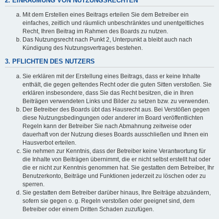
2. EINRÄUMUNG VON NUTZUNGSRECHTEN
Mit dem Erstellen eines Beitrags erteilen Sie dem Betreiber ein
einfaches, zeitlich und räumlich unbeschränktes und unentgeltliches
Recht, Ihren Beitrag im Rahmen des Boards zu nutzen.
Das Nutzungsrecht nach Punkt 2, Unterpunkt a bleibt auch nach
Kündigung des Nutzungsvertrages bestehen.
3. PFLICHTEN DES NUTZERS
Sie erklären mit der Erstellung eines Beitrags, dass er keine Inhalte
enthält, die gegen geltendes Recht oder die guten Sitten verstoßen. Sie
erklären insbesondere, dass Sie das Recht besitzen, die in Ihren
Beiträgen verwendeten Links und Bilder zu setzen bzw. zu verwenden.
Der Betreiber des Boards übt das Hausrecht aus. Bei Verstößen gegen
diese Nutzungsbedingungen oder anderer im Board veröffentlichten
Regeln kann der Betreiber Sie nach Abmahnung zeitweise oder
dauerhaft von der Nutzung dieses Boards ausschließen und Ihnen ein
Hausverbot erteilen.
Sie nehmen zur Kenntnis, dass der Betreiber keine Verantwortung für
die Inhalte von Beiträgen übernimmt, die er nicht selbst erstellt hat oder
die er nicht zur Kenntnis genommen hat. Sie gestatten dem Betreiber, Ihr
Benutzerkonto, Beiträge und Funktionen jederzeit zu löschen oder zu
sperren.
Sie gestatten dem Betreiber darüber hinaus, Ihre Beiträge abzuändern,
sofern sie gegen o. g. Regeln verstoßen oder geeignet sind, dem
Betreiber oder einem Dritten Schaden zuzufügen.