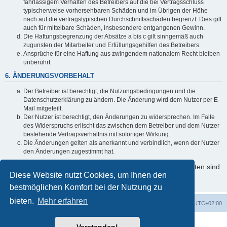
fahrlässigem Verhalten des Betreibers auf die bei Vertragsschluss
typischerweise vorhersehbaren Schäden und im Übrigen der Höhe
nach auf die vertragstypischen Durchschnittsschäden begrenzt. Dies gilt
auch für mittelbare Schäden, insbesondere entgangenen Gewinn.
Die Haftungsbegrenzung der Absätze a bis c gilt sinngemäß auch
zugunsten der Mitarbeiter und Erfüllungsgehilfen des Betreibers.
Ansprüche für eine Haftung aus zwingendem nationalem Recht bleiben
unberührt.
6. ÄNDERUNGSVORBEHALT
Der Betreiber ist berechtigt, die Nutzungsbedingungen und die
Datenschutzerklärung zu ändern. Die Änderung wird dem Nutzer per E-
Mail mitgeteilt.
Der Nutzer ist berechtigt, den Änderungen zu widersprechen. Im Falle
des Widerspruchs erlischt das zwischen dem Betreiber und dem Nutzer
bestehende Vertragsverhältnis mit sofortiger Wirkung.
Die Änderungen gelten als anerkannt und verbindlich, wenn der Nutzer
den Änderungen zugestimmt hat.
Informationen über den Umgang mit Ihren persönlichen Daten sind
Diese Website nutzt Cookies, um Ihnen den
in der Datenschutzerklärung enthalten.
bestmöglichen Komfort bei der Nutzung zu
bieten.
Mehr erfahren
Foren-Übersicht
Alle Cookies löschen
Alle Zeiten sind
UTC+02:00
Powered by
phpBB
® Forum Software © phpBB Limited