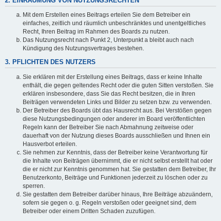
2. EINRÄUMUNG VON NUTZUNGSRECHTEN
Mit dem Erstellen eines Beitrags erteilen Sie dem Betreiber ein
einfaches, zeitlich und räumlich unbeschränktes und unentgeltliches
Recht, Ihren Beitrag im Rahmen des Boards zu nutzen.
Das Nutzungsrecht nach Punkt 2, Unterpunkt a bleibt auch nach
Kündigung des Nutzungsvertrages bestehen.
3. PFLICHTEN DES NUTZERS
Sie erklären mit der Erstellung eines Beitrags, dass er keine Inhalte
enthält, die gegen geltendes Recht oder die guten Sitten verstoßen. Sie
erklären insbesondere, dass Sie das Recht besitzen, die in Ihren
Beiträgen verwendeten Links und Bilder zu setzen bzw. zu verwenden.
Der Betreiber des Boards übt das Hausrecht aus. Bei Verstößen gegen
diese Nutzungsbedingungen oder anderer im Board veröffentlichten
Regeln kann der Betreiber Sie nach Abmahnung zeitweise oder
dauerhaft von der Nutzung dieses Boards ausschließen und Ihnen ein
Hausverbot erteilen.
Sie nehmen zur Kenntnis, dass der Betreiber keine Verantwortung für
die Inhalte von Beiträgen übernimmt, die er nicht selbst erstellt hat oder
die er nicht zur Kenntnis genommen hat. Sie gestatten dem Betreiber, Ihr
Benutzerkonto, Beiträge und Funktionen jederzeit zu löschen oder zu
sperren.
Sie gestatten dem Betreiber darüber hinaus, Ihre Beiträge abzuändern,
sofern sie gegen o. g. Regeln verstoßen oder geeignet sind, dem
Betreiber oder einem Dritten Schaden zuzufügen.