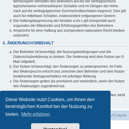
fahrlässigem Verhalten des Betreibers auf die bei Vertragsschluss
typischerweise vorhersehbaren Schäden und im Übrigen der Höhe
nach auf die vertragstypischen Durchschnittsschäden begrenzt. Dies gilt
auch für mittelbare Schäden, insbesondere entgangenen Gewinn.
Die Haftungsbegrenzung der Absätze a bis c gilt sinngemäß auch
zugunsten der Mitarbeiter und Erfüllungsgehilfen des Betreibers.
Ansprüche für eine Haftung aus zwingendem nationalem Recht bleiben
unberührt.
6. ÄNDERUNGSVORBEHALT
Der Betreiber ist berechtigt, die Nutzungsbedingungen und die
Datenschutzerklärung zu ändern. Die Änderung wird dem Nutzer per E-
Mail mitgeteilt.
Der Nutzer ist berechtigt, den Änderungen zu widersprechen. Im Falle
des Widerspruchs erlischt das zwischen dem Betreiber und dem Nutzer
bestehende Vertragsverhältnis mit sofortiger Wirkung.
Die Änderungen gelten als anerkannt und verbindlich, wenn der Nutzer
den Änderungen zugestimmt hat.
Informationen über den Umgang mit Ihren persönlichen Daten sind
Diese Website nutzt Cookies, um Ihnen den
in der Datenschutzerklärung enthalten.
bestmöglichen Komfort bei der Nutzung zu
bieten.
Mehr erfahren
Foren-Übersicht
Alle Cookies löschen
Alle Zeiten sind
UTC+02:00
Powered by
phpBB
® Forum Software © phpBB Limited