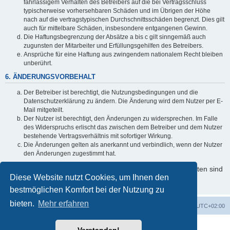
fahrlässigem Verhalten des Betreibers auf die bei Vertragsschluss
typischerweise vorhersehbaren Schäden und im Übrigen der Höhe
nach auf die vertragstypischen Durchschnittsschäden begrenzt. Dies gilt
auch für mittelbare Schäden, insbesondere entgangenen Gewinn.
Die Haftungsbegrenzung der Absätze a bis c gilt sinngemäß auch
zugunsten der Mitarbeiter und Erfüllungsgehilfen des Betreibers.
Ansprüche für eine Haftung aus zwingendem nationalem Recht bleiben
unberührt.
6. ÄNDERUNGSVORBEHALT
Der Betreiber ist berechtigt, die Nutzungsbedingungen und die
Datenschutzerklärung zu ändern. Die Änderung wird dem Nutzer per E-
Mail mitgeteilt.
Der Nutzer ist berechtigt, den Änderungen zu widersprechen. Im Falle
des Widerspruchs erlischt das zwischen dem Betreiber und dem Nutzer
bestehende Vertragsverhältnis mit sofortiger Wirkung.
Die Änderungen gelten als anerkannt und verbindlich, wenn der Nutzer
den Änderungen zugestimmt hat.
Informationen über den Umgang mit Ihren persönlichen Daten sind
Diese Website nutzt Cookies, um Ihnen den
in der Datenschutzerklärung enthalten.
bestmöglichen Komfort bei der Nutzung zu
bieten.
Mehr erfahren
Foren-Übersicht
Alle Cookies löschen
Alle Zeiten sind
UTC+02:00
Powered by
phpBB
® Forum Software © phpBB Limited