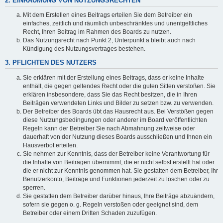
2. EINRÄUMUNG VON NUTZUNGSRECHTEN
Mit dem Erstellen eines Beitrags erteilen Sie dem Betreiber ein
einfaches, zeitlich und räumlich unbeschränktes und unentgeltliches
Recht, Ihren Beitrag im Rahmen des Boards zu nutzen.
Das Nutzungsrecht nach Punkt 2, Unterpunkt a bleibt auch nach
Kündigung des Nutzungsvertrages bestehen.
3. PFLICHTEN DES NUTZERS
Sie erklären mit der Erstellung eines Beitrags, dass er keine Inhalte
enthält, die gegen geltendes Recht oder die guten Sitten verstoßen. Sie
erklären insbesondere, dass Sie das Recht besitzen, die in Ihren
Beiträgen verwendeten Links und Bilder zu setzen bzw. zu verwenden.
Der Betreiber des Boards übt das Hausrecht aus. Bei Verstößen gegen
diese Nutzungsbedingungen oder anderer im Board veröffentlichten
Regeln kann der Betreiber Sie nach Abmahnung zeitweise oder
dauerhaft von der Nutzung dieses Boards ausschließen und Ihnen ein
Hausverbot erteilen.
Sie nehmen zur Kenntnis, dass der Betreiber keine Verantwortung für
die Inhalte von Beiträgen übernimmt, die er nicht selbst erstellt hat oder
die er nicht zur Kenntnis genommen hat. Sie gestatten dem Betreiber, Ihr
Benutzerkonto, Beiträge und Funktionen jederzeit zu löschen oder zu
sperren.
Sie gestatten dem Betreiber darüber hinaus, Ihre Beiträge abzuändern,
sofern sie gegen o. g. Regeln verstoßen oder geeignet sind, dem
Betreiber oder einem Dritten Schaden zuzufügen.