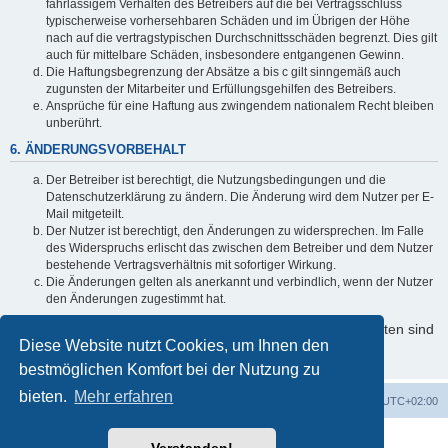
fahrlässigem Verhalten des Betreibers auf die bei Vertragsschluss
typischerweise vorhersehbaren Schäden und im Übrigen der Höhe
nach auf die vertragstypischen Durchschnittsschäden begrenzt. Dies gilt
auch für mittelbare Schäden, insbesondere entgangenen Gewinn.
Die Haftungsbegrenzung der Absätze a bis c gilt sinngemäß auch
zugunsten der Mitarbeiter und Erfüllungsgehilfen des Betreibers.
Ansprüche für eine Haftung aus zwingendem nationalem Recht bleiben
unberührt.
6. ÄNDERUNGSVORBEHALT
Der Betreiber ist berechtigt, die Nutzungsbedingungen und die
Datenschutzerklärung zu ändern. Die Änderung wird dem Nutzer per E-
Mail mitgeteilt.
Der Nutzer ist berechtigt, den Änderungen zu widersprechen. Im Falle
des Widerspruchs erlischt das zwischen dem Betreiber und dem Nutzer
bestehende Vertragsverhältnis mit sofortiger Wirkung.
Die Änderungen gelten als anerkannt und verbindlich, wenn der Nutzer
den Änderungen zugestimmt hat.
Informationen über den Umgang mit Ihren persönlichen Daten sind
Diese Website nutzt Cookies, um Ihnen den
in der Datenschutzerklärung enthalten.
bestmöglichen Komfort bei der Nutzung zu
bieten.
Mehr erfahren
Foren-Übersicht
Alle Cookies löschen
Alle Zeiten sind
UTC+02:00
Powered by
phpBB
® Forum Software © phpBB Limited