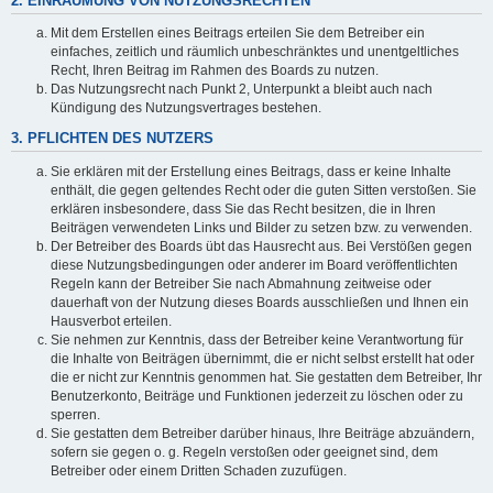
2. EINRÄUMUNG VON NUTZUNGSRECHTEN
Mit dem Erstellen eines Beitrags erteilen Sie dem Betreiber ein
einfaches, zeitlich und räumlich unbeschränktes und unentgeltliches
Recht, Ihren Beitrag im Rahmen des Boards zu nutzen.
Das Nutzungsrecht nach Punkt 2, Unterpunkt a bleibt auch nach
Kündigung des Nutzungsvertrages bestehen.
3. PFLICHTEN DES NUTZERS
Sie erklären mit der Erstellung eines Beitrags, dass er keine Inhalte
enthält, die gegen geltendes Recht oder die guten Sitten verstoßen. Sie
erklären insbesondere, dass Sie das Recht besitzen, die in Ihren
Beiträgen verwendeten Links und Bilder zu setzen bzw. zu verwenden.
Der Betreiber des Boards übt das Hausrecht aus. Bei Verstößen gegen
diese Nutzungsbedingungen oder anderer im Board veröffentlichten
Regeln kann der Betreiber Sie nach Abmahnung zeitweise oder
dauerhaft von der Nutzung dieses Boards ausschließen und Ihnen ein
Hausverbot erteilen.
Sie nehmen zur Kenntnis, dass der Betreiber keine Verantwortung für
die Inhalte von Beiträgen übernimmt, die er nicht selbst erstellt hat oder
die er nicht zur Kenntnis genommen hat. Sie gestatten dem Betreiber, Ihr
Benutzerkonto, Beiträge und Funktionen jederzeit zu löschen oder zu
sperren.
Sie gestatten dem Betreiber darüber hinaus, Ihre Beiträge abzuändern,
sofern sie gegen o. g. Regeln verstoßen oder geeignet sind, dem
Betreiber oder einem Dritten Schaden zuzufügen.