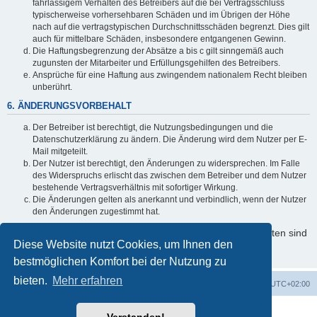
fahrlässigem Verhalten des Betreibers auf die bei Vertragsschluss
typischerweise vorhersehbaren Schäden und im Übrigen der Höhe
nach auf die vertragstypischen Durchschnittsschäden begrenzt. Dies gilt
auch für mittelbare Schäden, insbesondere entgangenen Gewinn.
Die Haftungsbegrenzung der Absätze a bis c gilt sinngemäß auch
zugunsten der Mitarbeiter und Erfüllungsgehilfen des Betreibers.
Ansprüche für eine Haftung aus zwingendem nationalem Recht bleiben
unberührt.
6. ÄNDERUNGSVORBEHALT
Der Betreiber ist berechtigt, die Nutzungsbedingungen und die
Datenschutzerklärung zu ändern. Die Änderung wird dem Nutzer per E-
Mail mitgeteilt.
Der Nutzer ist berechtigt, den Änderungen zu widersprechen. Im Falle
des Widerspruchs erlischt das zwischen dem Betreiber und dem Nutzer
bestehende Vertragsverhältnis mit sofortiger Wirkung.
Die Änderungen gelten als anerkannt und verbindlich, wenn der Nutzer
den Änderungen zugestimmt hat.
Informationen über den Umgang mit Ihren persönlichen Daten sind
Diese Website nutzt Cookies, um Ihnen den
in der Datenschutzerklärung enthalten.
bestmöglichen Komfort bei der Nutzung zu
bieten.
Mehr erfahren
Foren-Übersicht
Alle Cookies löschen
Alle Zeiten sind
UTC+02:00
Powered by
phpBB
® Forum Software © phpBB Limited