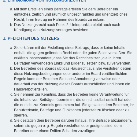
2. EINRÄUMUNG VON NUTZUNGSRECHTEN
Mit dem Erstellen eines Beitrags erteilen Sie dem Betreiber ein
einfaches, zeitlich und räumlich unbeschränktes und unentgeltliches
Recht, Ihren Beitrag im Rahmen des Boards zu nutzen.
Das Nutzungsrecht nach Punkt 2, Unterpunkt a bleibt auch nach
Kündigung des Nutzungsvertrages bestehen.
3. PFLICHTEN DES NUTZERS
Sie erklären mit der Erstellung eines Beitrags, dass er keine Inhalte
enthält, die gegen geltendes Recht oder die guten Sitten verstoßen. Sie
erklären insbesondere, dass Sie das Recht besitzen, die in Ihren
Beiträgen verwendeten Links und Bilder zu setzen bzw. zu verwenden.
Der Betreiber des Boards übt das Hausrecht aus. Bei Verstößen gegen
diese Nutzungsbedingungen oder anderer im Board veröffentlichten
Regeln kann der Betreiber Sie nach Abmahnung zeitweise oder
dauerhaft von der Nutzung dieses Boards ausschließen und Ihnen ein
Hausverbot erteilen.
Sie nehmen zur Kenntnis, dass der Betreiber keine Verantwortung für
die Inhalte von Beiträgen übernimmt, die er nicht selbst erstellt hat oder
die er nicht zur Kenntnis genommen hat. Sie gestatten dem Betreiber, Ihr
Benutzerkonto, Beiträge und Funktionen jederzeit zu löschen oder zu
sperren.
Sie gestatten dem Betreiber darüber hinaus, Ihre Beiträge abzuändern,
sofern sie gegen o. g. Regeln verstoßen oder geeignet sind, dem
Betreiber oder einem Dritten Schaden zuzufügen.