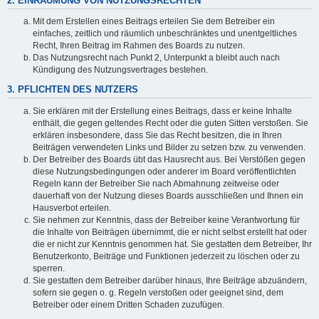
2. EINRÄUMUNG VON NUTZUNGSRECHTEN
Mit dem Erstellen eines Beitrags erteilen Sie dem Betreiber ein
einfaches, zeitlich und räumlich unbeschränktes und unentgeltliches
Recht, Ihren Beitrag im Rahmen des Boards zu nutzen.
Das Nutzungsrecht nach Punkt 2, Unterpunkt a bleibt auch nach
Kündigung des Nutzungsvertrages bestehen.
3. PFLICHTEN DES NUTZERS
Sie erklären mit der Erstellung eines Beitrags, dass er keine Inhalte
enthält, die gegen geltendes Recht oder die guten Sitten verstoßen. Sie
erklären insbesondere, dass Sie das Recht besitzen, die in Ihren
Beiträgen verwendeten Links und Bilder zu setzen bzw. zu verwenden.
Der Betreiber des Boards übt das Hausrecht aus. Bei Verstößen gegen
diese Nutzungsbedingungen oder anderer im Board veröffentlichten
Regeln kann der Betreiber Sie nach Abmahnung zeitweise oder
dauerhaft von der Nutzung dieses Boards ausschließen und Ihnen ein
Hausverbot erteilen.
Sie nehmen zur Kenntnis, dass der Betreiber keine Verantwortung für
die Inhalte von Beiträgen übernimmt, die er nicht selbst erstellt hat oder
die er nicht zur Kenntnis genommen hat. Sie gestatten dem Betreiber, Ihr
Benutzerkonto, Beiträge und Funktionen jederzeit zu löschen oder zu
sperren.
Sie gestatten dem Betreiber darüber hinaus, Ihre Beiträge abzuändern,
sofern sie gegen o. g. Regeln verstoßen oder geeignet sind, dem
Betreiber oder einem Dritten Schaden zuzufügen.