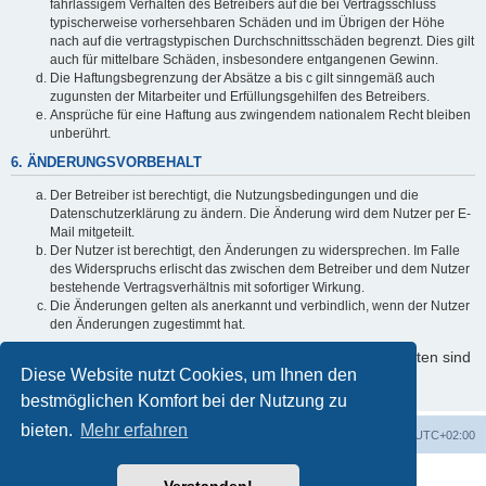
fahrlässigem Verhalten des Betreibers auf die bei Vertragsschluss
typischerweise vorhersehbaren Schäden und im Übrigen der Höhe
nach auf die vertragstypischen Durchschnittsschäden begrenzt. Dies gilt
auch für mittelbare Schäden, insbesondere entgangenen Gewinn.
Die Haftungsbegrenzung der Absätze a bis c gilt sinngemäß auch
zugunsten der Mitarbeiter und Erfüllungsgehilfen des Betreibers.
Ansprüche für eine Haftung aus zwingendem nationalem Recht bleiben
unberührt.
6. ÄNDERUNGSVORBEHALT
Der Betreiber ist berechtigt, die Nutzungsbedingungen und die
Datenschutzerklärung zu ändern. Die Änderung wird dem Nutzer per E-
Mail mitgeteilt.
Der Nutzer ist berechtigt, den Änderungen zu widersprechen. Im Falle
des Widerspruchs erlischt das zwischen dem Betreiber und dem Nutzer
bestehende Vertragsverhältnis mit sofortiger Wirkung.
Die Änderungen gelten als anerkannt und verbindlich, wenn der Nutzer
den Änderungen zugestimmt hat.
Informationen über den Umgang mit Ihren persönlichen Daten sind
Diese Website nutzt Cookies, um Ihnen den
in der Datenschutzerklärung enthalten.
bestmöglichen Komfort bei der Nutzung zu
bieten.
Mehr erfahren
Foren-Übersicht
Alle Cookies löschen
Alle Zeiten sind
UTC+02:00
Powered by
phpBB
® Forum Software © phpBB Limited