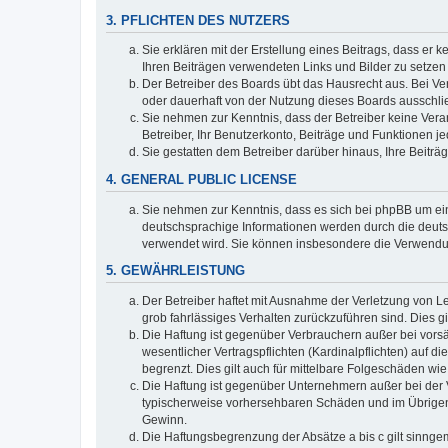
3. PFLICHTEN DES NUTZERS
Sie erklären mit der Erstellung eines Beitrags, dass er 
Ihren Beiträgen verwendeten Links und Bilder zu setze
Der Betreiber des Boards übt das Hausrecht aus. Bei V
oder dauerhaft von der Nutzung dieses Boards ausschlie
Sie nehmen zur Kenntnis, dass der Betreiber keine Verant
Betreiber, Ihr Benutzerkonto, Beiträge und Funktionen je
Sie gestatten dem Betreiber darüber hinaus, Ihre Beitr
4. GENERAL PUBLIC LICENSE
Sie nehmen zur Kenntnis, dass es sich bei phpBB um ein
deutschsprachige Informationen werden durch die deuts
verwendet wird. Sie können insbesondere die Verwendun
5. GEWÄHRLEISTUNG
Der Betreiber haftet mit Ausnahme der Verletzung von Le
grob fahrlässiges Verhalten zurückzuführen sind. Dies 
Die Haftung ist gegenüber Verbrauchern außer bei vors
wesentlicher Vertragspflichten (Kardinalpflichten) auf
begrenzt. Dies gilt auch für mittelbare Folgeschäden 
Die Haftung ist gegenüber Unternehmern außer bei der V
typischerweise vorhersehbaren Schäden und im Übrigen 
Gewinn.
Die Haftungsbegrenzung der Absätze a bis c gilt sinnge