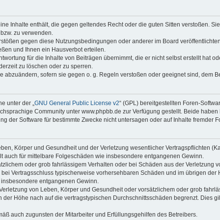
keine Inhalte enthält, die gegen geltendes Recht oder die guten Sitten verstoßen. Si
n bzw. zu verwenden.
erstößen gegen diese Nutzungsbedingungen oder anderer im Board veröffentlicht
ßen und Ihnen ein Hausverbot erteilen.
wortung für die Inhalte von Beiträgen übernimmt, die er nicht selbst erstellt hat 
derzeit zu löschen oder zu sperren.
äge abzuändern, sofern sie gegen o. g. Regeln verstoßen oder geeignet sind, dem 
e unter der „
GNU General Public License v2
“ (GPL) bereitgestellten Foren-Soft
chsprachige Community unter www.phpbb.de zur Verfügung gestellt. Beide haben ke
g der Software für bestimmte Zwecke nicht untersagen oder auf Inhalte fremder F
ben, Körper und Gesundheit und der Verletzung wesentlicher Vertragspflichten (Kard
gilt auch für mittelbare Folgeschäden wie insbesondere entgangenen Gewinn.
ätzlichem oder grob fahrlässigem Verhalten oder bei Schäden aus der Verletzung 
 die bei Vertragsschluss typischerweise vorhersehbaren Schäden und im übrigen de
wie insbesondere entgangenen Gewinn.
erletzung von Leben, Körper und Gesundheit oder vorsätzlichem oder grob fahrläs
der Höhe nach auf die vertragstypischen Durchschnittsschäden begrenzt. Dies gi
mäß auch zugunsten der Mitarbeiter und Erfüllungsgehilfen des Betreibers.