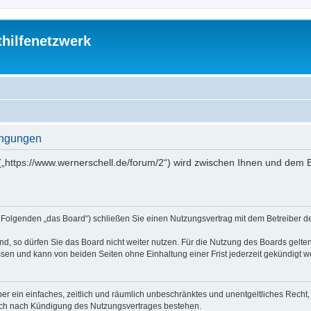
thilfenetzwerk
dingungen
“ („https://www.wernerschell.de/forum/2“) wird zwischen Ihnen und dem
(im Folgenden „das Board“) schließen Sie einen Nutzungsvertrag mit dem Betreiber d
, so dürfen Sie das Board nicht weiter nutzen. Für die Nutzung des Boards gelten 
sen und kann von beiden Seiten ohne Einhaltung einer Frist jederzeit gekündigt w
iber ein einfaches, zeitlich und räumlich unbeschränktes und unentgeltliches Rech
auch nach Kündigung des Nutzungsvertrages bestehen.