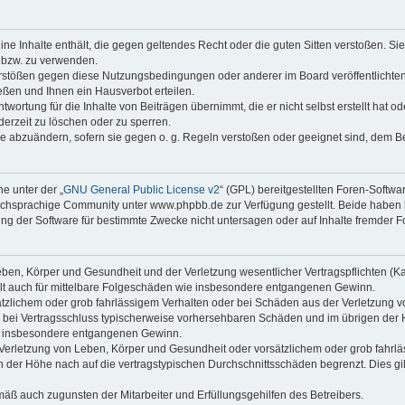
keine Inhalte enthält, die gegen geltendes Recht oder die guten Sitten verstoßen. Si
n bzw. zu verwenden.
erstößen gegen diese Nutzungsbedingungen oder anderer im Board veröffentlicht
ßen und Ihnen ein Hausverbot erteilen.
wortung für die Inhalte von Beiträgen übernimmt, die er nicht selbst erstellt hat 
derzeit zu löschen oder zu sperren.
äge abzuändern, sofern sie gegen o. g. Regeln verstoßen oder geeignet sind, dem 
e unter der „
GNU General Public License v2
“ (GPL) bereitgestellten Foren-Soft
chsprachige Community unter www.phpbb.de zur Verfügung gestellt. Beide haben ke
g der Software für bestimmte Zwecke nicht untersagen oder auf Inhalte fremder F
ben, Körper und Gesundheit und der Verletzung wesentlicher Vertragspflichten (Kard
gilt auch für mittelbare Folgeschäden wie insbesondere entgangenen Gewinn.
ätzlichem oder grob fahrlässigem Verhalten oder bei Schäden aus der Verletzung 
 die bei Vertragsschluss typischerweise vorhersehbaren Schäden und im übrigen de
wie insbesondere entgangenen Gewinn.
erletzung von Leben, Körper und Gesundheit oder vorsätzlichem oder grob fahrläs
der Höhe nach auf die vertragstypischen Durchschnittsschäden begrenzt. Dies gi
mäß auch zugunsten der Mitarbeiter und Erfüllungsgehilfen des Betreibers.