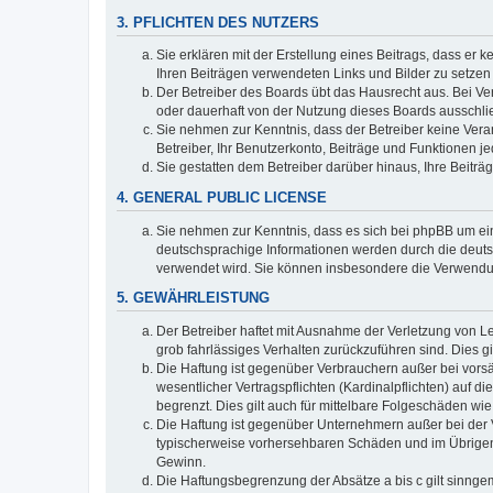
3. PFLICHTEN DES NUTZERS
Sie erklären mit der Erstellung eines Beitrags, dass er 
Ihren Beiträgen verwendeten Links und Bilder zu setze
Der Betreiber des Boards übt das Hausrecht aus. Bei V
oder dauerhaft von der Nutzung dieses Boards ausschlie
Sie nehmen zur Kenntnis, dass der Betreiber keine Verant
Betreiber, Ihr Benutzerkonto, Beiträge und Funktionen je
Sie gestatten dem Betreiber darüber hinaus, Ihre Beitr
4. GENERAL PUBLIC LICENSE
Sie nehmen zur Kenntnis, dass es sich bei phpBB um ein
deutschsprachige Informationen werden durch die deuts
verwendet wird. Sie können insbesondere die Verwendun
5. GEWÄHRLEISTUNG
Der Betreiber haftet mit Ausnahme der Verletzung von Le
grob fahrlässiges Verhalten zurückzuführen sind. Dies 
Die Haftung ist gegenüber Verbrauchern außer bei vors
wesentlicher Vertragspflichten (Kardinalpflichten) auf
begrenzt. Dies gilt auch für mittelbare Folgeschäden 
Die Haftung ist gegenüber Unternehmern außer bei der V
typischerweise vorhersehbaren Schäden und im Übrigen 
Gewinn.
Die Haftungsbegrenzung der Absätze a bis c gilt sinnge