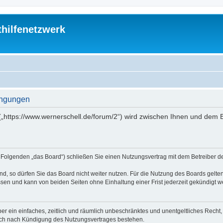
thilfenetzwerk
dingungen
“ („https://www.wernerschell.de/forum/2“) wird zwischen Ihnen und dem
(im Folgenden „das Board“) schließen Sie einen Nutzungsvertrag mit dem Betreiber d
, so dürfen Sie das Board nicht weiter nutzen. Für die Nutzung des Boards gelten 
sen und kann von beiden Seiten ohne Einhaltung einer Frist jederzeit gekündigt w
iber ein einfaches, zeitlich und räumlich unbeschränktes und unentgeltliches Rech
auch nach Kündigung des Nutzungsvertrages bestehen.