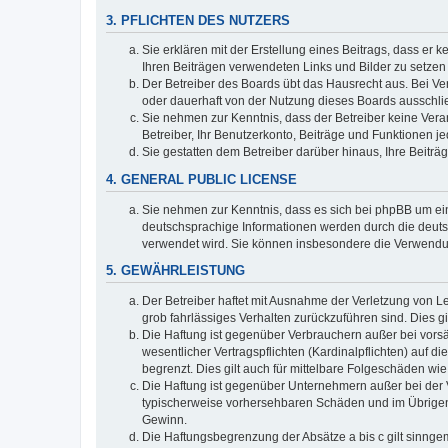
3. PFLICHTEN DES NUTZERS
Sie erklären mit der Erstellung eines Beitrags, dass er 
Ihren Beiträgen verwendeten Links und Bilder zu setze
Der Betreiber des Boards übt das Hausrecht aus. Bei V
oder dauerhaft von der Nutzung dieses Boards ausschlie
Sie nehmen zur Kenntnis, dass der Betreiber keine Verant
Betreiber, Ihr Benutzerkonto, Beiträge und Funktionen je
Sie gestatten dem Betreiber darüber hinaus, Ihre Beitr
4. GENERAL PUBLIC LICENSE
Sie nehmen zur Kenntnis, dass es sich bei phpBB um ein
deutschsprachige Informationen werden durch die deuts
verwendet wird. Sie können insbesondere die Verwendun
5. GEWÄHRLEISTUNG
Der Betreiber haftet mit Ausnahme der Verletzung von Le
grob fahrlässiges Verhalten zurückzuführen sind. Dies 
Die Haftung ist gegenüber Verbrauchern außer bei vors
wesentlicher Vertragspflichten (Kardinalpflichten) auf
begrenzt. Dies gilt auch für mittelbare Folgeschäden 
Die Haftung ist gegenüber Unternehmern außer bei der V
typischerweise vorhersehbaren Schäden und im Übrigen 
Gewinn.
Die Haftungsbegrenzung der Absätze a bis c gilt sinnge