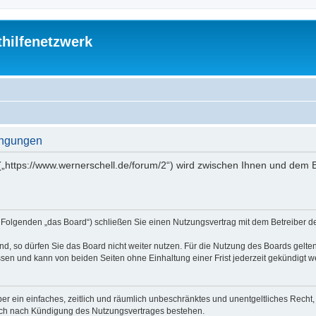
thilfenetzwerk
dingungen
“ („https://www.wernerschell.de/forum/2“) wird zwischen Ihnen und dem
(im Folgenden „das Board“) schließen Sie einen Nutzungsvertrag mit dem Betreiber d
, so dürfen Sie das Board nicht weiter nutzen. Für die Nutzung des Boards gelten 
sen und kann von beiden Seiten ohne Einhaltung einer Frist jederzeit gekündigt w
iber ein einfaches, zeitlich und räumlich unbeschränktes und unentgeltliches Rech
auch nach Kündigung des Nutzungsvertrages bestehen.