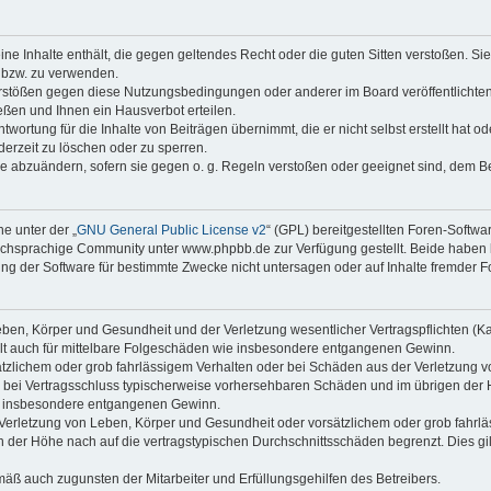
keine Inhalte enthält, die gegen geltendes Recht oder die guten Sitten verstoßen. Si
n bzw. zu verwenden.
erstößen gegen diese Nutzungsbedingungen oder anderer im Board veröffentlicht
ßen und Ihnen ein Hausverbot erteilen.
wortung für die Inhalte von Beiträgen übernimmt, die er nicht selbst erstellt hat 
derzeit zu löschen oder zu sperren.
äge abzuändern, sofern sie gegen o. g. Regeln verstoßen oder geeignet sind, dem 
e unter der „
GNU General Public License v2
“ (GPL) bereitgestellten Foren-Soft
chsprachige Community unter www.phpbb.de zur Verfügung gestellt. Beide haben ke
g der Software für bestimmte Zwecke nicht untersagen oder auf Inhalte fremder F
ben, Körper und Gesundheit und der Verletzung wesentlicher Vertragspflichten (Kard
gilt auch für mittelbare Folgeschäden wie insbesondere entgangenen Gewinn.
ätzlichem oder grob fahrlässigem Verhalten oder bei Schäden aus der Verletzung 
 die bei Vertragsschluss typischerweise vorhersehbaren Schäden und im übrigen de
wie insbesondere entgangenen Gewinn.
erletzung von Leben, Körper und Gesundheit oder vorsätzlichem oder grob fahrläs
der Höhe nach auf die vertragstypischen Durchschnittsschäden begrenzt. Dies gi
mäß auch zugunsten der Mitarbeiter und Erfüllungsgehilfen des Betreibers.