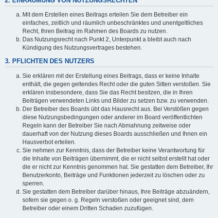
2. EINRÄUMUNG VON NUTZUNGSRECHTEN
Mit dem Erstellen eines Beitrags erteilen Sie dem Betreiber ein
einfaches, zeitlich und räumlich unbeschränktes und unentgeltliches
Recht, Ihren Beitrag im Rahmen des Boards zu nutzen.
Das Nutzungsrecht nach Punkt 2, Unterpunkt a bleibt auch nach
Kündigung des Nutzungsvertrages bestehen.
3. PFLICHTEN DES NUTZERS
Sie erklären mit der Erstellung eines Beitrags, dass er keine Inhalte
enthält, die gegen geltendes Recht oder die guten Sitten verstoßen. Sie
erklären insbesondere, dass Sie das Recht besitzen, die in Ihren
Beiträgen verwendeten Links und Bilder zu setzen bzw. zu verwenden.
Der Betreiber des Boards übt das Hausrecht aus. Bei Verstößen gegen
diese Nutzungsbedingungen oder anderer im Board veröffentlichten
Regeln kann der Betreiber Sie nach Abmahnung zeitweise oder
dauerhaft von der Nutzung dieses Boards ausschließen und Ihnen ein
Hausverbot erteilen.
Sie nehmen zur Kenntnis, dass der Betreiber keine Verantwortung für
die Inhalte von Beiträgen übernimmt, die er nicht selbst erstellt hat oder
die er nicht zur Kenntnis genommen hat. Sie gestatten dem Betreiber, Ihr
Benutzerkonto, Beiträge und Funktionen jederzeit zu löschen oder zu
sperren.
Sie gestatten dem Betreiber darüber hinaus, Ihre Beiträge abzuändern,
sofern sie gegen o. g. Regeln verstoßen oder geeignet sind, dem
Betreiber oder einem Dritten Schaden zuzufügen.