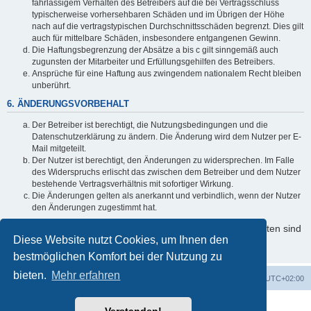
fahrlässigem Verhalten des Betreibers auf die bei Vertragsschluss
typischerweise vorhersehbaren Schäden und im Übrigen der Höhe
nach auf die vertragstypischen Durchschnittsschäden begrenzt. Dies gilt
auch für mittelbare Schäden, insbesondere entgangenen Gewinn.
Die Haftungsbegrenzung der Absätze a bis c gilt sinngemäß auch
zugunsten der Mitarbeiter und Erfüllungsgehilfen des Betreibers.
Ansprüche für eine Haftung aus zwingendem nationalem Recht bleiben
unberührt.
6. ÄNDERUNGSVORBEHALT
Der Betreiber ist berechtigt, die Nutzungsbedingungen und die
Datenschutzerklärung zu ändern. Die Änderung wird dem Nutzer per E-
Mail mitgeteilt.
Der Nutzer ist berechtigt, den Änderungen zu widersprechen. Im Falle
des Widerspruchs erlischt das zwischen dem Betreiber und dem Nutzer
bestehende Vertragsverhältnis mit sofortiger Wirkung.
Die Änderungen gelten als anerkannt und verbindlich, wenn der Nutzer
den Änderungen zugestimmt hat.
Informationen über den Umgang mit Ihren persönlichen Daten sind
Diese Website nutzt Cookies, um Ihnen den
in der Datenschutzerklärung enthalten.
bestmöglichen Komfort bei der Nutzung zu
bieten.
Mehr erfahren
Foren-Übersicht
Alle Cookies löschen
Alle Zeiten sind
UTC+02:00
Powered by
phpBB
® Forum Software © phpBB Limited