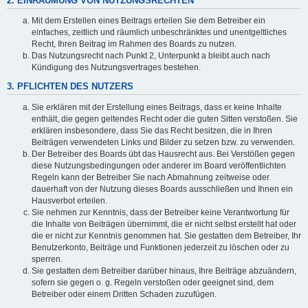
2. EINRÄUMUNG VON NUTZUNGSRECHTEN
Mit dem Erstellen eines Beitrags erteilen Sie dem Betreiber ein
einfaches, zeitlich und räumlich unbeschränktes und unentgeltliches
Recht, Ihren Beitrag im Rahmen des Boards zu nutzen.
Das Nutzungsrecht nach Punkt 2, Unterpunkt a bleibt auch nach
Kündigung des Nutzungsvertrages bestehen.
3. PFLICHTEN DES NUTZERS
Sie erklären mit der Erstellung eines Beitrags, dass er keine Inhalte
enthält, die gegen geltendes Recht oder die guten Sitten verstoßen. Sie
erklären insbesondere, dass Sie das Recht besitzen, die in Ihren
Beiträgen verwendeten Links und Bilder zu setzen bzw. zu verwenden.
Der Betreiber des Boards übt das Hausrecht aus. Bei Verstößen gegen
diese Nutzungsbedingungen oder anderer im Board veröffentlichten
Regeln kann der Betreiber Sie nach Abmahnung zeitweise oder
dauerhaft von der Nutzung dieses Boards ausschließen und Ihnen ein
Hausverbot erteilen.
Sie nehmen zur Kenntnis, dass der Betreiber keine Verantwortung für
die Inhalte von Beiträgen übernimmt, die er nicht selbst erstellt hat oder
die er nicht zur Kenntnis genommen hat. Sie gestatten dem Betreiber, Ihr
Benutzerkonto, Beiträge und Funktionen jederzeit zu löschen oder zu
sperren.
Sie gestatten dem Betreiber darüber hinaus, Ihre Beiträge abzuändern,
sofern sie gegen o. g. Regeln verstoßen oder geeignet sind, dem
Betreiber oder einem Dritten Schaden zuzufügen.