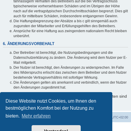
fahrlässigem Verhalten des Betreibers auf die bei Vertragsschluss
typischerweise vorhersehbaren Schäden und im Übrigen der Höhe
nach auf die vertragstypischen Durchschnittsschäden begrenzt. Dies gilt
auch für mittelbare Schäden, insbesondere entgangenen Gewinn.
Die Haftungsbegrenzung der Absätze a bis c gilt sinngemäß auch
zugunsten der Mitarbeiter und Erfüllungsgehilfen des Betreibers.
Ansprüche für eine Haftung aus zwingendem nationalem Recht bleiben
unberührt.
6. ÄNDERUNGSVORBEHALT
Der Betreiber ist berechtigt, die Nutzungsbedingungen und die
Datenschutzerklärung zu ändern. Die Änderung wird dem Nutzer per E-
Mail mitgeteilt.
Der Nutzer ist berechtigt, den Änderungen zu widersprechen. Im Falle
des Widerspruchs erlischt das zwischen dem Betreiber und dem Nutzer
bestehende Vertragsverhältnis mit sofortiger Wirkung.
Die Änderungen gelten als anerkannt und verbindlich, wenn der Nutzer
den Änderungen zugestimmt hat.
Informationen über den Umgang mit Ihren persönlichen Daten sind
Diese Website nutzt Cookies, um Ihnen den
in der Datenschutzerklärung enthalten.
bestmöglichen Komfort bei der Nutzung zu
bieten.
Mehr erfahren
Foren-Übersicht
Alle Cookies löschen
Alle Zeiten sind
UTC+02:00
Powered by
phpBB
® Forum Software © phpBB Limited