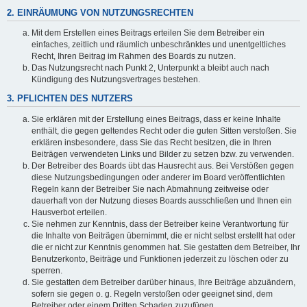
2. EINRÄUMUNG VON NUTZUNGSRECHTEN
Mit dem Erstellen eines Beitrags erteilen Sie dem Betreiber ein
einfaches, zeitlich und räumlich unbeschränktes und unentgeltliches
Recht, Ihren Beitrag im Rahmen des Boards zu nutzen.
Das Nutzungsrecht nach Punkt 2, Unterpunkt a bleibt auch nach
Kündigung des Nutzungsvertrages bestehen.
3. PFLICHTEN DES NUTZERS
Sie erklären mit der Erstellung eines Beitrags, dass er keine Inhalte
enthält, die gegen geltendes Recht oder die guten Sitten verstoßen. Sie
erklären insbesondere, dass Sie das Recht besitzen, die in Ihren
Beiträgen verwendeten Links und Bilder zu setzen bzw. zu verwenden.
Der Betreiber des Boards übt das Hausrecht aus. Bei Verstößen gegen
diese Nutzungsbedingungen oder anderer im Board veröffentlichten
Regeln kann der Betreiber Sie nach Abmahnung zeitweise oder
dauerhaft von der Nutzung dieses Boards ausschließen und Ihnen ein
Hausverbot erteilen.
Sie nehmen zur Kenntnis, dass der Betreiber keine Verantwortung für
die Inhalte von Beiträgen übernimmt, die er nicht selbst erstellt hat oder
die er nicht zur Kenntnis genommen hat. Sie gestatten dem Betreiber, Ihr
Benutzerkonto, Beiträge und Funktionen jederzeit zu löschen oder zu
sperren.
Sie gestatten dem Betreiber darüber hinaus, Ihre Beiträge abzuändern,
sofern sie gegen o. g. Regeln verstoßen oder geeignet sind, dem
Betreiber oder einem Dritten Schaden zuzufügen.