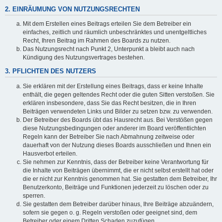
2. EINRÄUMUNG VON NUTZUNGSRECHTEN
Mit dem Erstellen eines Beitrags erteilen Sie dem Betreiber ein
einfaches, zeitlich und räumlich unbeschränktes und unentgeltliches
Recht, Ihren Beitrag im Rahmen des Boards zu nutzen.
Das Nutzungsrecht nach Punkt 2, Unterpunkt a bleibt auch nach
Kündigung des Nutzungsvertrages bestehen.
3. PFLICHTEN DES NUTZERS
Sie erklären mit der Erstellung eines Beitrags, dass er keine Inhalte
enthält, die gegen geltendes Recht oder die guten Sitten verstoßen. Sie
erklären insbesondere, dass Sie das Recht besitzen, die in Ihren
Beiträgen verwendeten Links und Bilder zu setzen bzw. zu verwenden.
Der Betreiber des Boards übt das Hausrecht aus. Bei Verstößen gegen
diese Nutzungsbedingungen oder anderer im Board veröffentlichten
Regeln kann der Betreiber Sie nach Abmahnung zeitweise oder
dauerhaft von der Nutzung dieses Boards ausschließen und Ihnen ein
Hausverbot erteilen.
Sie nehmen zur Kenntnis, dass der Betreiber keine Verantwortung für
die Inhalte von Beiträgen übernimmt, die er nicht selbst erstellt hat oder
die er nicht zur Kenntnis genommen hat. Sie gestatten dem Betreiber, Ihr
Benutzerkonto, Beiträge und Funktionen jederzeit zu löschen oder zu
sperren.
Sie gestatten dem Betreiber darüber hinaus, Ihre Beiträge abzuändern,
sofern sie gegen o. g. Regeln verstoßen oder geeignet sind, dem
Betreiber oder einem Dritten Schaden zuzufügen.