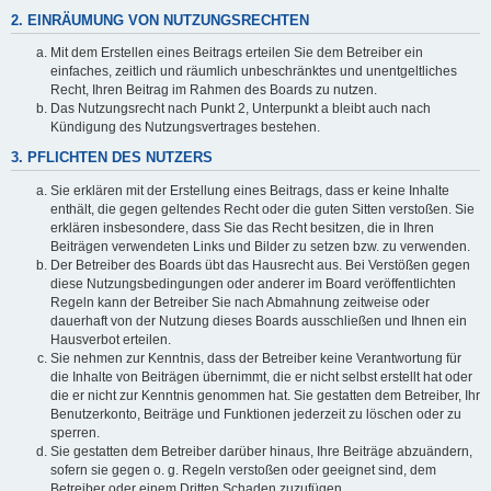
2. EINRÄUMUNG VON NUTZUNGSRECHTEN
Mit dem Erstellen eines Beitrags erteilen Sie dem Betreiber ein
einfaches, zeitlich und räumlich unbeschränktes und unentgeltliches
Recht, Ihren Beitrag im Rahmen des Boards zu nutzen.
Das Nutzungsrecht nach Punkt 2, Unterpunkt a bleibt auch nach
Kündigung des Nutzungsvertrages bestehen.
3. PFLICHTEN DES NUTZERS
Sie erklären mit der Erstellung eines Beitrags, dass er keine Inhalte
enthält, die gegen geltendes Recht oder die guten Sitten verstoßen. Sie
erklären insbesondere, dass Sie das Recht besitzen, die in Ihren
Beiträgen verwendeten Links und Bilder zu setzen bzw. zu verwenden.
Der Betreiber des Boards übt das Hausrecht aus. Bei Verstößen gegen
diese Nutzungsbedingungen oder anderer im Board veröffentlichten
Regeln kann der Betreiber Sie nach Abmahnung zeitweise oder
dauerhaft von der Nutzung dieses Boards ausschließen und Ihnen ein
Hausverbot erteilen.
Sie nehmen zur Kenntnis, dass der Betreiber keine Verantwortung für
die Inhalte von Beiträgen übernimmt, die er nicht selbst erstellt hat oder
die er nicht zur Kenntnis genommen hat. Sie gestatten dem Betreiber, Ihr
Benutzerkonto, Beiträge und Funktionen jederzeit zu löschen oder zu
sperren.
Sie gestatten dem Betreiber darüber hinaus, Ihre Beiträge abzuändern,
sofern sie gegen o. g. Regeln verstoßen oder geeignet sind, dem
Betreiber oder einem Dritten Schaden zuzufügen.