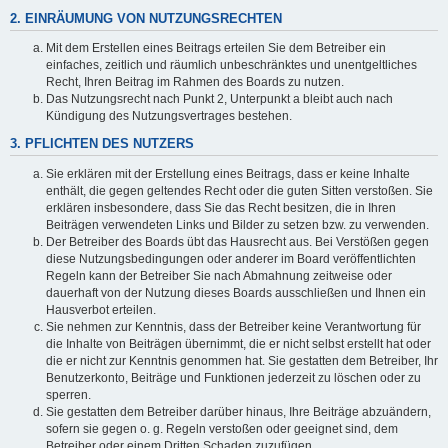
2. EINRÄUMUNG VON NUTZUNGSRECHTEN
Mit dem Erstellen eines Beitrags erteilen Sie dem Betreiber ein
einfaches, zeitlich und räumlich unbeschränktes und unentgeltliches
Recht, Ihren Beitrag im Rahmen des Boards zu nutzen.
Das Nutzungsrecht nach Punkt 2, Unterpunkt a bleibt auch nach
Kündigung des Nutzungsvertrages bestehen.
3. PFLICHTEN DES NUTZERS
Sie erklären mit der Erstellung eines Beitrags, dass er keine Inhalte
enthält, die gegen geltendes Recht oder die guten Sitten verstoßen. Sie
erklären insbesondere, dass Sie das Recht besitzen, die in Ihren
Beiträgen verwendeten Links und Bilder zu setzen bzw. zu verwenden.
Der Betreiber des Boards übt das Hausrecht aus. Bei Verstößen gegen
diese Nutzungsbedingungen oder anderer im Board veröffentlichten
Regeln kann der Betreiber Sie nach Abmahnung zeitweise oder
dauerhaft von der Nutzung dieses Boards ausschließen und Ihnen ein
Hausverbot erteilen.
Sie nehmen zur Kenntnis, dass der Betreiber keine Verantwortung für
die Inhalte von Beiträgen übernimmt, die er nicht selbst erstellt hat oder
die er nicht zur Kenntnis genommen hat. Sie gestatten dem Betreiber, Ihr
Benutzerkonto, Beiträge und Funktionen jederzeit zu löschen oder zu
sperren.
Sie gestatten dem Betreiber darüber hinaus, Ihre Beiträge abzuändern,
sofern sie gegen o. g. Regeln verstoßen oder geeignet sind, dem
Betreiber oder einem Dritten Schaden zuzufügen.