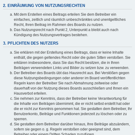
2. EINRÄUMUNG VON NUTZUNGSRECHTEN
Mit dem Erstellen eines Beitrags erteilen Sie dem Betreiber ein
einfaches, zeitlich und räumlich unbeschränktes und unentgeltliches
Recht, Ihren Beitrag im Rahmen des Boards zu nutzen.
Das Nutzungsrecht nach Punkt 2, Unterpunkt a bleibt auch nach
Kündigung des Nutzungsvertrages bestehen.
3. PFLICHTEN DES NUTZERS
Sie erklären mit der Erstellung eines Beitrags, dass er keine Inhalte
enthält, die gegen geltendes Recht oder die guten Sitten verstoßen. Sie
erklären insbesondere, dass Sie das Recht besitzen, die in Ihren
Beiträgen verwendeten Links und Bilder zu setzen bzw. zu verwenden.
Der Betreiber des Boards übt das Hausrecht aus. Bei Verstößen gegen
diese Nutzungsbedingungen oder anderer im Board veröffentlichten
Regeln kann der Betreiber Sie nach Abmahnung zeitweise oder
dauerhaft von der Nutzung dieses Boards ausschließen und Ihnen ein
Hausverbot erteilen.
Sie nehmen zur Kenntnis, dass der Betreiber keine Verantwortung für
die Inhalte von Beiträgen übernimmt, die er nicht selbst erstellt hat oder
die er nicht zur Kenntnis genommen hat. Sie gestatten dem Betreiber, Ihr
Benutzerkonto, Beiträge und Funktionen jederzeit zu löschen oder zu
sperren.
Sie gestatten dem Betreiber darüber hinaus, Ihre Beiträge abzuändern,
sofern sie gegen o. g. Regeln verstoßen oder geeignet sind, dem
Betreiber oder einem Dritten Schaden zuzufügen.