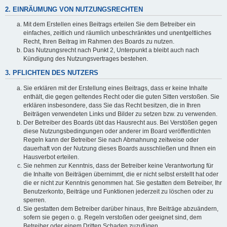
2. EINRÄUMUNG VON NUTZUNGSRECHTEN
Mit dem Erstellen eines Beitrags erteilen Sie dem Betreiber ein
einfaches, zeitlich und räumlich unbeschränktes und unentgeltliches
Recht, Ihren Beitrag im Rahmen des Boards zu nutzen.
Das Nutzungsrecht nach Punkt 2, Unterpunkt a bleibt auch nach
Kündigung des Nutzungsvertrages bestehen.
3. PFLICHTEN DES NUTZERS
Sie erklären mit der Erstellung eines Beitrags, dass er keine Inhalte
enthält, die gegen geltendes Recht oder die guten Sitten verstoßen. Sie
erklären insbesondere, dass Sie das Recht besitzen, die in Ihren
Beiträgen verwendeten Links und Bilder zu setzen bzw. zu verwenden.
Der Betreiber des Boards übt das Hausrecht aus. Bei Verstößen gegen
diese Nutzungsbedingungen oder anderer im Board veröffentlichten
Regeln kann der Betreiber Sie nach Abmahnung zeitweise oder
dauerhaft von der Nutzung dieses Boards ausschließen und Ihnen ein
Hausverbot erteilen.
Sie nehmen zur Kenntnis, dass der Betreiber keine Verantwortung für
die Inhalte von Beiträgen übernimmt, die er nicht selbst erstellt hat oder
die er nicht zur Kenntnis genommen hat. Sie gestatten dem Betreiber, Ihr
Benutzerkonto, Beiträge und Funktionen jederzeit zu löschen oder zu
sperren.
Sie gestatten dem Betreiber darüber hinaus, Ihre Beiträge abzuändern,
sofern sie gegen o. g. Regeln verstoßen oder geeignet sind, dem
Betreiber oder einem Dritten Schaden zuzufügen.