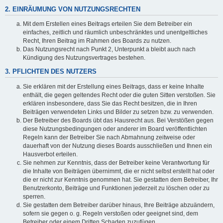
2. EINRÄUMUNG VON NUTZUNGSRECHTEN
Mit dem Erstellen eines Beitrags erteilen Sie dem Betreiber ein
einfaches, zeitlich und räumlich unbeschränktes und unentgeltliches
Recht, Ihren Beitrag im Rahmen des Boards zu nutzen.
Das Nutzungsrecht nach Punkt 2, Unterpunkt a bleibt auch nach
Kündigung des Nutzungsvertrages bestehen.
3. PFLICHTEN DES NUTZERS
Sie erklären mit der Erstellung eines Beitrags, dass er keine Inhalte
enthält, die gegen geltendes Recht oder die guten Sitten verstoßen. Sie
erklären insbesondere, dass Sie das Recht besitzen, die in Ihren
Beiträgen verwendeten Links und Bilder zu setzen bzw. zu verwenden.
Der Betreiber des Boards übt das Hausrecht aus. Bei Verstößen gegen
diese Nutzungsbedingungen oder anderer im Board veröffentlichten
Regeln kann der Betreiber Sie nach Abmahnung zeitweise oder
dauerhaft von der Nutzung dieses Boards ausschließen und Ihnen ein
Hausverbot erteilen.
Sie nehmen zur Kenntnis, dass der Betreiber keine Verantwortung für
die Inhalte von Beiträgen übernimmt, die er nicht selbst erstellt hat oder
die er nicht zur Kenntnis genommen hat. Sie gestatten dem Betreiber, Ihr
Benutzerkonto, Beiträge und Funktionen jederzeit zu löschen oder zu
sperren.
Sie gestatten dem Betreiber darüber hinaus, Ihre Beiträge abzuändern,
sofern sie gegen o. g. Regeln verstoßen oder geeignet sind, dem
Betreiber oder einem Dritten Schaden zuzufügen.