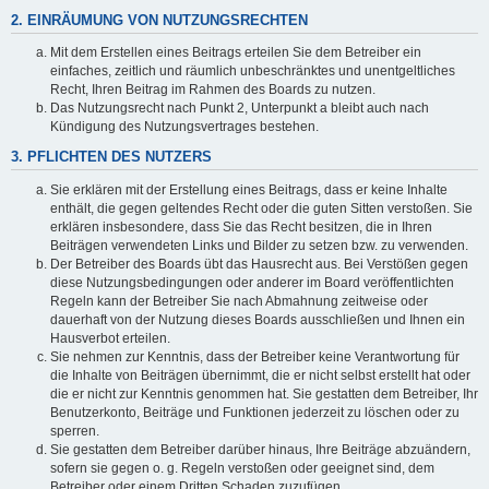
2. EINRÄUMUNG VON NUTZUNGSRECHTEN
Mit dem Erstellen eines Beitrags erteilen Sie dem Betreiber ein
einfaches, zeitlich und räumlich unbeschränktes und unentgeltliches
Recht, Ihren Beitrag im Rahmen des Boards zu nutzen.
Das Nutzungsrecht nach Punkt 2, Unterpunkt a bleibt auch nach
Kündigung des Nutzungsvertrages bestehen.
3. PFLICHTEN DES NUTZERS
Sie erklären mit der Erstellung eines Beitrags, dass er keine Inhalte
enthält, die gegen geltendes Recht oder die guten Sitten verstoßen. Sie
erklären insbesondere, dass Sie das Recht besitzen, die in Ihren
Beiträgen verwendeten Links und Bilder zu setzen bzw. zu verwenden.
Der Betreiber des Boards übt das Hausrecht aus. Bei Verstößen gegen
diese Nutzungsbedingungen oder anderer im Board veröffentlichten
Regeln kann der Betreiber Sie nach Abmahnung zeitweise oder
dauerhaft von der Nutzung dieses Boards ausschließen und Ihnen ein
Hausverbot erteilen.
Sie nehmen zur Kenntnis, dass der Betreiber keine Verantwortung für
die Inhalte von Beiträgen übernimmt, die er nicht selbst erstellt hat oder
die er nicht zur Kenntnis genommen hat. Sie gestatten dem Betreiber, Ihr
Benutzerkonto, Beiträge und Funktionen jederzeit zu löschen oder zu
sperren.
Sie gestatten dem Betreiber darüber hinaus, Ihre Beiträge abzuändern,
sofern sie gegen o. g. Regeln verstoßen oder geeignet sind, dem
Betreiber oder einem Dritten Schaden zuzufügen.