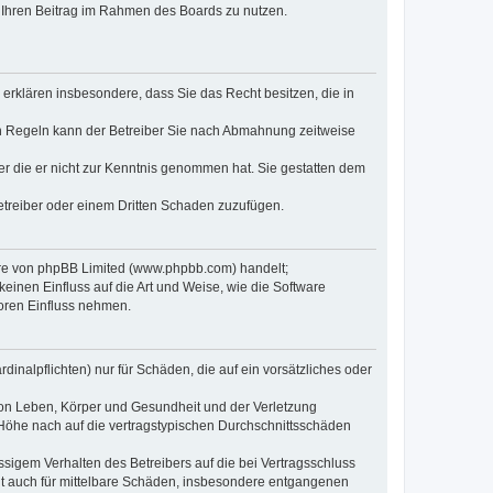
t, Ihren Beitrag im Rahmen des Boards zu nutzen.
e erklären insbesondere, dass Sie das Recht besitzen, die in
en Regeln kann der Betreiber Sie nach Abmahnung zeitweise
oder die er nicht zur Kenntnis genommen hat. Sie gestatten dem
Betreiber oder einem Dritten Schaden zuzufügen.
ware von phpBB Limited (www.phpbb.com) handelt;
inen Einfluss auf die Art und Weise, wie die Software
oren Einfluss nehmen.
inalpflichten) nur für Schäden, die auf ein vorsätzliches oder
von Leben, Körper und Gesundheit und der Verletzung
r Höhe nach auf die vertragstypischen Durchschnittsschäden
sigem Verhalten des Betreibers auf die bei Vertragsschluss
lt auch für mittelbare Schäden, insbesondere entgangenen