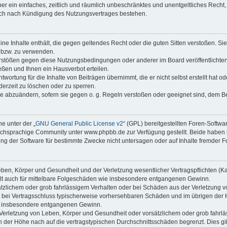
iber ein einfaches, zeitlich und räumlich unbeschränktes und unentgeltliches Rech
auch nach Kündigung des Nutzungsvertrages bestehen.
keine Inhalte enthält, die gegen geltendes Recht oder die guten Sitten verstoßen. Si
n bzw. zu verwenden.
erstößen gegen diese Nutzungsbedingungen oder anderer im Board veröffentlicht
ßen und Ihnen ein Hausverbot erteilen.
wortung für die Inhalte von Beiträgen übernimmt, die er nicht selbst erstellt hat 
derzeit zu löschen oder zu sperren.
äge abzuändern, sofern sie gegen o. g. Regeln verstoßen oder geeignet sind, dem 
e unter der „
GNU General Public License v2
“ (GPL) bereitgestellten Foren-Soft
chsprachige Community unter www.phpbb.de zur Verfügung gestellt. Beide haben ke
g der Software für bestimmte Zwecke nicht untersagen oder auf Inhalte fremder F
ben, Körper und Gesundheit und der Verletzung wesentlicher Vertragspflichten (Kard
gilt auch für mittelbare Folgeschäden wie insbesondere entgangenen Gewinn.
ätzlichem oder grob fahrlässigem Verhalten oder bei Schäden aus der Verletzung 
 die bei Vertragsschluss typischerweise vorhersehbaren Schäden und im übrigen de
wie insbesondere entgangenen Gewinn.
erletzung von Leben, Körper und Gesundheit oder vorsätzlichem oder grob fahrläs
der Höhe nach auf die vertragstypischen Durchschnittsschäden begrenzt. Dies gi