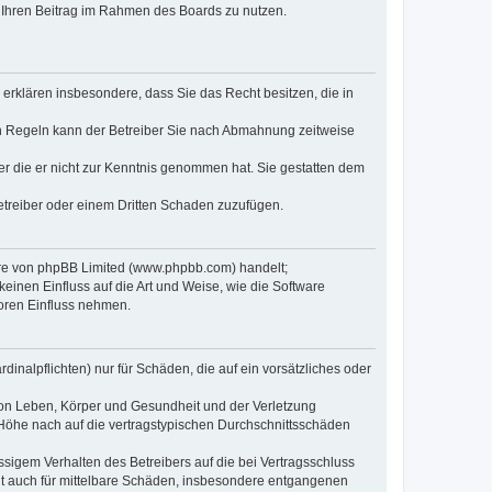
t, Ihren Beitrag im Rahmen des Boards zu nutzen.
e erklären insbesondere, dass Sie das Recht besitzen, die in
en Regeln kann der Betreiber Sie nach Abmahnung zeitweise
oder die er nicht zur Kenntnis genommen hat. Sie gestatten dem
Betreiber oder einem Dritten Schaden zuzufügen.
ware von phpBB Limited (www.phpbb.com) handelt;
inen Einfluss auf die Art und Weise, wie die Software
oren Einfluss nehmen.
inalpflichten) nur für Schäden, die auf ein vorsätzliches oder
von Leben, Körper und Gesundheit und der Verletzung
r Höhe nach auf die vertragstypischen Durchschnittsschäden
sigem Verhalten des Betreibers auf die bei Vertragsschluss
lt auch für mittelbare Schäden, insbesondere entgangenen