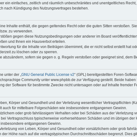
iber ein einfaches, zeitlich und räumlich unbeschränktes und unentgeltliches Rech
auch nach Kündigung des Nutzungsvertrages bestehen.
keine Inhalte enthält, die gegen geltendes Recht oder die guten Sitten verstoßen. Si
n bzw. zu verwenden.
erstößen gegen diese Nutzungsbedingungen oder anderer im Board veröffentlicht
ßen und Ihnen ein Hausverbot erteilen.
wortung für die Inhalte von Beiträgen übernimmt, die er nicht selbst erstellt hat 
derzeit zu löschen oder zu sperren.
äge abzuändern, sofern sie gegen o. g. Regeln verstoßen oder geeignet sind, dem 
e unter der „
GNU General Public License v2
“ (GPL) bereitgestellten Foren-Soft
chsprachige Community unter www.phpbb.de zur Verfügung gestellt. Beide haben ke
g der Software für bestimmte Zwecke nicht untersagen oder auf Inhalte fremder F
ben, Körper und Gesundheit und der Verletzung wesentlicher Vertragspflichten (Kard
gilt auch für mittelbare Folgeschäden wie insbesondere entgangenen Gewinn.
ätzlichem oder grob fahrlässigem Verhalten oder bei Schäden aus der Verletzung 
 die bei Vertragsschluss typischerweise vorhersehbaren Schäden und im übrigen de
wie insbesondere entgangenen Gewinn.
erletzung von Leben, Körper und Gesundheit oder vorsätzlichem oder grob fahrläs
der Höhe nach auf die vertragstypischen Durchschnittsschäden begrenzt. Dies gi