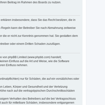
t, Ihren Beitrag im Rahmen des Boards zu nutzen.
e erklären insbesondere, dass Sie das Recht besitzen, die in
en Regeln kann der Betreiber Sie nach Abmahnung zeitweise
oder die er nicht zur Kenntnis genommen hat. Sie gestatten dem
Betreiber oder einem Dritten Schaden zuzufügen.
ware von phpBB Limited (www.phpbb.com) handelt;
inen Einfluss auf die Art und Weise, wie die Software
oren Einfluss nehmen.
inalpflichten) nur für Schäden, die auf ein vorsätzliches oder
von Leben, Körper und Gesundheit und der Verletzung
r Höhe nach auf die vertragstypischen Durchschnittsschäden
sigem Verhalten des Betreibers auf die bei Vertragsschluss
lt auch für mittelbare Schäden, insbesondere entgangenen