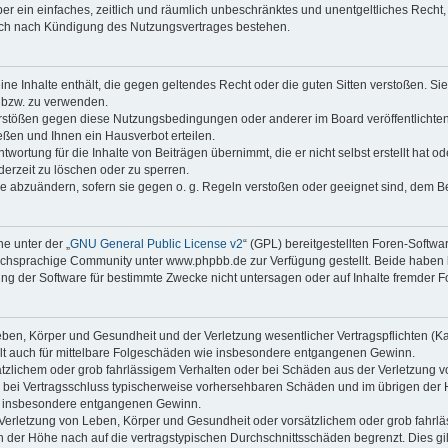
iber ein einfaches, zeitlich und räumlich unbeschränktes und unentgeltliches Rech
auch nach Kündigung des Nutzungsvertrages bestehen.
keine Inhalte enthält, die gegen geltendes Recht oder die guten Sitten verstoßen. Si
n bzw. zu verwenden.
erstößen gegen diese Nutzungsbedingungen oder anderer im Board veröffentlicht
ßen und Ihnen ein Hausverbot erteilen.
wortung für die Inhalte von Beiträgen übernimmt, die er nicht selbst erstellt hat 
derzeit zu löschen oder zu sperren.
äge abzuändern, sofern sie gegen o. g. Regeln verstoßen oder geeignet sind, dem 
e unter der „
GNU General Public License v2
“ (GPL) bereitgestellten Foren-Soft
chsprachige Community unter www.phpbb.de zur Verfügung gestellt. Beide haben ke
g der Software für bestimmte Zwecke nicht untersagen oder auf Inhalte fremder F
ben, Körper und Gesundheit und der Verletzung wesentlicher Vertragspflichten (Kard
gilt auch für mittelbare Folgeschäden wie insbesondere entgangenen Gewinn.
ätzlichem oder grob fahrlässigem Verhalten oder bei Schäden aus der Verletzung 
 die bei Vertragsschluss typischerweise vorhersehbaren Schäden und im übrigen de
wie insbesondere entgangenen Gewinn.
erletzung von Leben, Körper und Gesundheit oder vorsätzlichem oder grob fahrläs
der Höhe nach auf die vertragstypischen Durchschnittsschäden begrenzt. Dies gi