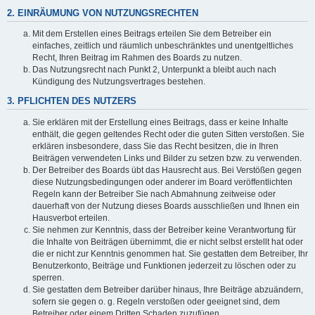
2. EINRÄUMUNG VON NUTZUNGSRECHTEN
Mit dem Erstellen eines Beitrags erteilen Sie dem Betreiber ein
einfaches, zeitlich und räumlich unbeschränktes und unentgeltliches
Recht, Ihren Beitrag im Rahmen des Boards zu nutzen.
Das Nutzungsrecht nach Punkt 2, Unterpunkt a bleibt auch nach
Kündigung des Nutzungsvertrages bestehen.
3. PFLICHTEN DES NUTZERS
Sie erklären mit der Erstellung eines Beitrags, dass er keine Inhalte
enthält, die gegen geltendes Recht oder die guten Sitten verstoßen. Sie
erklären insbesondere, dass Sie das Recht besitzen, die in Ihren
Beiträgen verwendeten Links und Bilder zu setzen bzw. zu verwenden.
Der Betreiber des Boards übt das Hausrecht aus. Bei Verstößen gegen
diese Nutzungsbedingungen oder anderer im Board veröffentlichten
Regeln kann der Betreiber Sie nach Abmahnung zeitweise oder
dauerhaft von der Nutzung dieses Boards ausschließen und Ihnen ein
Hausverbot erteilen.
Sie nehmen zur Kenntnis, dass der Betreiber keine Verantwortung für
die Inhalte von Beiträgen übernimmt, die er nicht selbst erstellt hat oder
die er nicht zur Kenntnis genommen hat. Sie gestatten dem Betreiber, Ihr
Benutzerkonto, Beiträge und Funktionen jederzeit zu löschen oder zu
sperren.
Sie gestatten dem Betreiber darüber hinaus, Ihre Beiträge abzuändern,
sofern sie gegen o. g. Regeln verstoßen oder geeignet sind, dem
Betreiber oder einem Dritten Schaden zuzufügen.