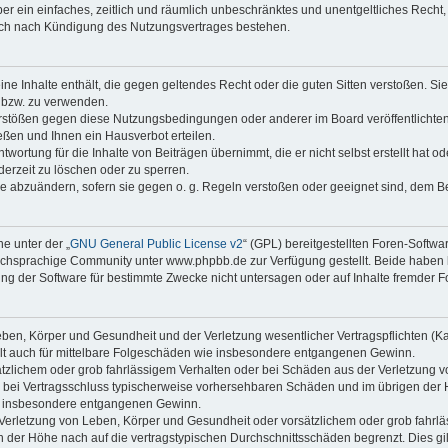
iber ein einfaches, zeitlich und räumlich unbeschränktes und unentgeltliches Rech
auch nach Kündigung des Nutzungsvertrages bestehen.
keine Inhalte enthält, die gegen geltendes Recht oder die guten Sitten verstoßen. Si
n bzw. zu verwenden.
erstößen gegen diese Nutzungsbedingungen oder anderer im Board veröffentlicht
ßen und Ihnen ein Hausverbot erteilen.
wortung für die Inhalte von Beiträgen übernimmt, die er nicht selbst erstellt hat 
derzeit zu löschen oder zu sperren.
äge abzuändern, sofern sie gegen o. g. Regeln verstoßen oder geeignet sind, dem 
e unter der „
GNU General Public License v2
“ (GPL) bereitgestellten Foren-Soft
chsprachige Community unter www.phpbb.de zur Verfügung gestellt. Beide haben ke
g der Software für bestimmte Zwecke nicht untersagen oder auf Inhalte fremder F
ben, Körper und Gesundheit und der Verletzung wesentlicher Vertragspflichten (Kard
gilt auch für mittelbare Folgeschäden wie insbesondere entgangenen Gewinn.
ätzlichem oder grob fahrlässigem Verhalten oder bei Schäden aus der Verletzung 
 die bei Vertragsschluss typischerweise vorhersehbaren Schäden und im übrigen de
wie insbesondere entgangenen Gewinn.
erletzung von Leben, Körper und Gesundheit oder vorsätzlichem oder grob fahrläs
der Höhe nach auf die vertragstypischen Durchschnittsschäden begrenzt. Dies gi