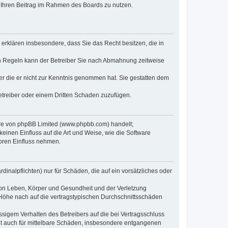
t, Ihren Beitrag im Rahmen des Boards zu nutzen.
e erklären insbesondere, dass Sie das Recht besitzen, die in
en Regeln kann der Betreiber Sie nach Abmahnung zeitweise
oder die er nicht zur Kenntnis genommen hat. Sie gestatten dem
Betreiber oder einem Dritten Schaden zuzufügen.
ware von phpBB Limited (www.phpbb.com) handelt;
inen Einfluss auf die Art und Weise, wie die Software
oren Einfluss nehmen.
inalpflichten) nur für Schäden, die auf ein vorsätzliches oder
von Leben, Körper und Gesundheit und der Verletzung
r Höhe nach auf die vertragstypischen Durchschnittsschäden
sigem Verhalten des Betreibers auf die bei Vertragsschluss
lt auch für mittelbare Schäden, insbesondere entgangenen