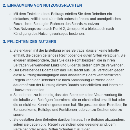
2. EINRÄUMUNG VON NUTZUNGSRECHTEN
Mit dem Erstellen eines Beitrags erteilen Sie dem Betreiber ein
einfaches, zeitlich und räumlich unbeschränktes und unentgeltliches
Recht, Ihren Beitrag im Rahmen des Boards zu nutzen.
Das Nutzungsrecht nach Punkt 2, Unterpunkt a bleibt auch nach
Kündigung des Nutzungsvertrages bestehen.
3. PFLICHTEN DES NUTZERS
Sie erklären mit der Erstellung eines Beitrags, dass er keine Inhalte
enthält, die gegen geltendes Recht oder die guten Sitten verstoßen. Sie
erklären insbesondere, dass Sie das Recht besitzen, die in Ihren
Beiträgen verwendeten Links und Bilder zu setzen bzw. zu verwenden.
Der Betreiber des Boards übt das Hausrecht aus. Bei Verstößen gegen
diese Nutzungsbedingungen oder anderer im Board veröffentlichten
Regeln kann der Betreiber Sie nach Abmahnung zeitweise oder
dauerhaft von der Nutzung dieses Boards ausschließen und Ihnen ein
Hausverbot erteilen.
Sie nehmen zur Kenntnis, dass der Betreiber keine Verantwortung für
die Inhalte von Beiträgen übernimmt, die er nicht selbst erstellt hat oder
die er nicht zur Kenntnis genommen hat. Sie gestatten dem Betreiber, Ihr
Benutzerkonto, Beiträge und Funktionen jederzeit zu löschen oder zu
sperren.
Sie gestatten dem Betreiber darüber hinaus, Ihre Beiträge abzuändern,
sofern sie gegen o. g. Regeln verstoßen oder geeignet sind, dem
Betreiber oder einem Dritten Schaden zuzufügen.