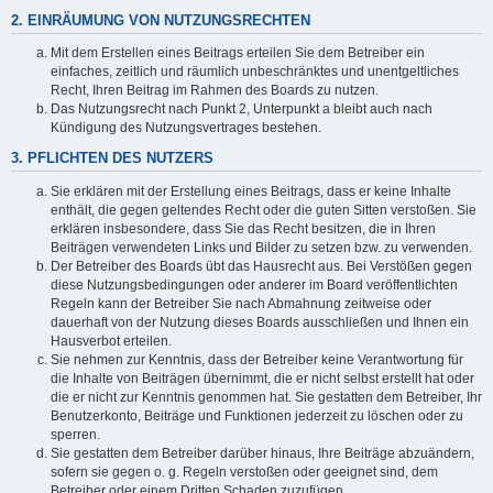
2. EINRÄUMUNG VON NUTZUNGSRECHTEN
Mit dem Erstellen eines Beitrags erteilen Sie dem Betreiber ein
einfaches, zeitlich und räumlich unbeschränktes und unentgeltliches
Recht, Ihren Beitrag im Rahmen des Boards zu nutzen.
Das Nutzungsrecht nach Punkt 2, Unterpunkt a bleibt auch nach
Kündigung des Nutzungsvertrages bestehen.
3. PFLICHTEN DES NUTZERS
Sie erklären mit der Erstellung eines Beitrags, dass er keine Inhalte
enthält, die gegen geltendes Recht oder die guten Sitten verstoßen. Sie
erklären insbesondere, dass Sie das Recht besitzen, die in Ihren
Beiträgen verwendeten Links und Bilder zu setzen bzw. zu verwenden.
Der Betreiber des Boards übt das Hausrecht aus. Bei Verstößen gegen
diese Nutzungsbedingungen oder anderer im Board veröffentlichten
Regeln kann der Betreiber Sie nach Abmahnung zeitweise oder
dauerhaft von der Nutzung dieses Boards ausschließen und Ihnen ein
Hausverbot erteilen.
Sie nehmen zur Kenntnis, dass der Betreiber keine Verantwortung für
die Inhalte von Beiträgen übernimmt, die er nicht selbst erstellt hat oder
die er nicht zur Kenntnis genommen hat. Sie gestatten dem Betreiber, Ihr
Benutzerkonto, Beiträge und Funktionen jederzeit zu löschen oder zu
sperren.
Sie gestatten dem Betreiber darüber hinaus, Ihre Beiträge abzuändern,
sofern sie gegen o. g. Regeln verstoßen oder geeignet sind, dem
Betreiber oder einem Dritten Schaden zuzufügen.