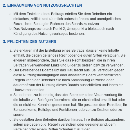
2. EINRÄUMUNG VON NUTZUNGSRECHTEN
Mit dem Erstellen eines Beitrags erteilen Sie dem Betreiber ein
einfaches, zeitlich und räumlich unbeschränktes und unentgeltliches
Recht, Ihren Beitrag im Rahmen des Boards zu nutzen.
Das Nutzungsrecht nach Punkt 2, Unterpunkt a bleibt auch nach
Kündigung des Nutzungsvertrages bestehen.
3. PFLICHTEN DES NUTZERS
Sie erklären mit der Erstellung eines Beitrags, dass er keine Inhalte
enthält, die gegen geltendes Recht oder die guten Sitten verstoßen. Sie
erklären insbesondere, dass Sie das Recht besitzen, die in Ihren
Beiträgen verwendeten Links und Bilder zu setzen bzw. zu verwenden.
Der Betreiber des Boards übt das Hausrecht aus. Bei Verstößen gegen
diese Nutzungsbedingungen oder anderer im Board veröffentlichten
Regeln kann der Betreiber Sie nach Abmahnung zeitweise oder
dauerhaft von der Nutzung dieses Boards ausschließen und Ihnen ein
Hausverbot erteilen.
Sie nehmen zur Kenntnis, dass der Betreiber keine Verantwortung für
die Inhalte von Beiträgen übernimmt, die er nicht selbst erstellt hat oder
die er nicht zur Kenntnis genommen hat. Sie gestatten dem Betreiber, Ihr
Benutzerkonto, Beiträge und Funktionen jederzeit zu löschen oder zu
sperren.
Sie gestatten dem Betreiber darüber hinaus, Ihre Beiträge abzuändern,
sofern sie gegen o. g. Regeln verstoßen oder geeignet sind, dem
Betreiber oder einem Dritten Schaden zuzufügen.