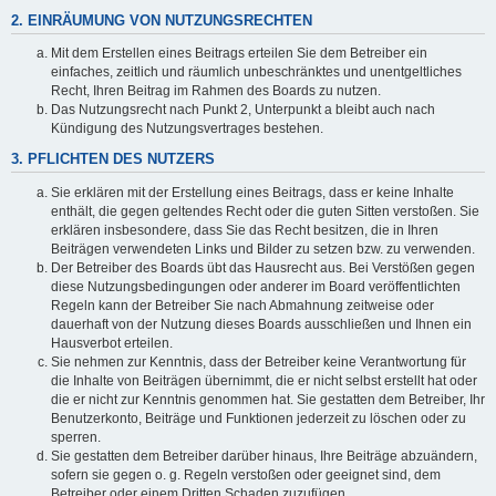
2. EINRÄUMUNG VON NUTZUNGSRECHTEN
Mit dem Erstellen eines Beitrags erteilen Sie dem Betreiber ein
einfaches, zeitlich und räumlich unbeschränktes und unentgeltliches
Recht, Ihren Beitrag im Rahmen des Boards zu nutzen.
Das Nutzungsrecht nach Punkt 2, Unterpunkt a bleibt auch nach
Kündigung des Nutzungsvertrages bestehen.
3. PFLICHTEN DES NUTZERS
Sie erklären mit der Erstellung eines Beitrags, dass er keine Inhalte
enthält, die gegen geltendes Recht oder die guten Sitten verstoßen. Sie
erklären insbesondere, dass Sie das Recht besitzen, die in Ihren
Beiträgen verwendeten Links und Bilder zu setzen bzw. zu verwenden.
Der Betreiber des Boards übt das Hausrecht aus. Bei Verstößen gegen
diese Nutzungsbedingungen oder anderer im Board veröffentlichten
Regeln kann der Betreiber Sie nach Abmahnung zeitweise oder
dauerhaft von der Nutzung dieses Boards ausschließen und Ihnen ein
Hausverbot erteilen.
Sie nehmen zur Kenntnis, dass der Betreiber keine Verantwortung für
die Inhalte von Beiträgen übernimmt, die er nicht selbst erstellt hat oder
die er nicht zur Kenntnis genommen hat. Sie gestatten dem Betreiber, Ihr
Benutzerkonto, Beiträge und Funktionen jederzeit zu löschen oder zu
sperren.
Sie gestatten dem Betreiber darüber hinaus, Ihre Beiträge abzuändern,
sofern sie gegen o. g. Regeln verstoßen oder geeignet sind, dem
Betreiber oder einem Dritten Schaden zuzufügen.