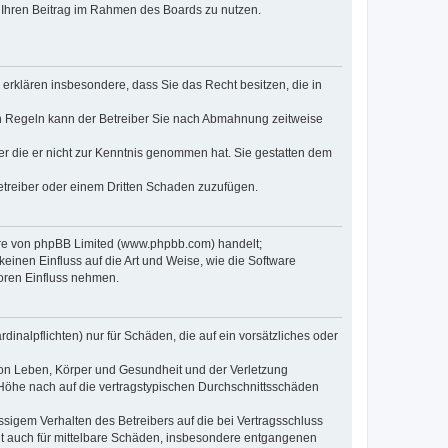
t, Ihren Beitrag im Rahmen des Boards zu nutzen.
e erklären insbesondere, dass Sie das Recht besitzen, die in
en Regeln kann der Betreiber Sie nach Abmahnung zeitweise
oder die er nicht zur Kenntnis genommen hat. Sie gestatten dem
Betreiber oder einem Dritten Schaden zuzufügen.
ware von phpBB Limited (www.phpbb.com) handelt;
inen Einfluss auf die Art und Weise, wie die Software
oren Einfluss nehmen.
inalpflichten) nur für Schäden, die auf ein vorsätzliches oder
von Leben, Körper und Gesundheit und der Verletzung
r Höhe nach auf die vertragstypischen Durchschnittsschäden
sigem Verhalten des Betreibers auf die bei Vertragsschluss
lt auch für mittelbare Schäden, insbesondere entgangenen