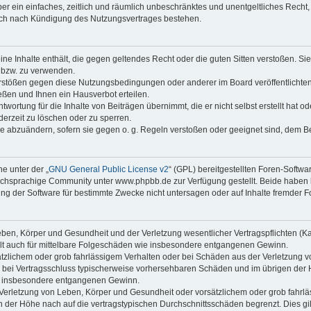
iber ein einfaches, zeitlich und räumlich unbeschränktes und unentgeltliches Rech
auch nach Kündigung des Nutzungsvertrages bestehen.
keine Inhalte enthält, die gegen geltendes Recht oder die guten Sitten verstoßen. Si
n bzw. zu verwenden.
erstößen gegen diese Nutzungsbedingungen oder anderer im Board veröffentlicht
ßen und Ihnen ein Hausverbot erteilen.
wortung für die Inhalte von Beiträgen übernimmt, die er nicht selbst erstellt hat 
derzeit zu löschen oder zu sperren.
äge abzuändern, sofern sie gegen o. g. Regeln verstoßen oder geeignet sind, dem 
e unter der „
GNU General Public License v2
“ (GPL) bereitgestellten Foren-Soft
chsprachige Community unter www.phpbb.de zur Verfügung gestellt. Beide haben ke
g der Software für bestimmte Zwecke nicht untersagen oder auf Inhalte fremder F
ben, Körper und Gesundheit und der Verletzung wesentlicher Vertragspflichten (Kard
gilt auch für mittelbare Folgeschäden wie insbesondere entgangenen Gewinn.
ätzlichem oder grob fahrlässigem Verhalten oder bei Schäden aus der Verletzung 
 die bei Vertragsschluss typischerweise vorhersehbaren Schäden und im übrigen de
wie insbesondere entgangenen Gewinn.
erletzung von Leben, Körper und Gesundheit oder vorsätzlichem oder grob fahrläs
der Höhe nach auf die vertragstypischen Durchschnittsschäden begrenzt. Dies gi