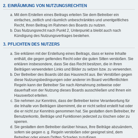
2. EINRÄUMUNG VON NUTZUNGSRECHTEN
Mit dem Erstellen eines Beitrags erteilen Sie dem Betreiber ein
einfaches, zeitlich und räumlich unbeschränktes und unentgeltliches
Recht, Ihren Beitrag im Rahmen des Boards zu nutzen.
Das Nutzungsrecht nach Punkt 2, Unterpunkt a bleibt auch nach
Kündigung des Nutzungsvertrages bestehen.
3. PFLICHTEN DES NUTZERS
Sie erklären mit der Erstellung eines Beitrags, dass er keine Inhalte
enthält, die gegen geltendes Recht oder die guten Sitten verstoßen. Sie
erklären insbesondere, dass Sie das Recht besitzen, die in Ihren
Beiträgen verwendeten Links und Bilder zu setzen bzw. zu verwenden.
Der Betreiber des Boards übt das Hausrecht aus. Bei Verstößen gegen
diese Nutzungsbedingungen oder anderer im Board veröffentlichten
Regeln kann der Betreiber Sie nach Abmahnung zeitweise oder
dauerhaft von der Nutzung dieses Boards ausschließen und Ihnen ein
Hausverbot erteilen.
Sie nehmen zur Kenntnis, dass der Betreiber keine Verantwortung für
die Inhalte von Beiträgen übernimmt, die er nicht selbst erstellt hat oder
die er nicht zur Kenntnis genommen hat. Sie gestatten dem Betreiber, Ihr
Benutzerkonto, Beiträge und Funktionen jederzeit zu löschen oder zu
sperren.
Sie gestatten dem Betreiber darüber hinaus, Ihre Beiträge abzuändern,
sofern sie gegen o. g. Regeln verstoßen oder geeignet sind, dem
Betreiber oder einem Dritten Schaden zuzufügen.