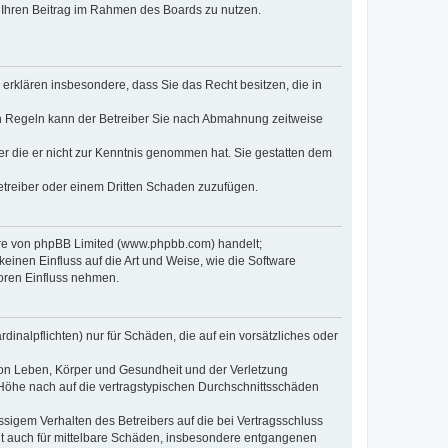
t, Ihren Beitrag im Rahmen des Boards zu nutzen.
e erklären insbesondere, dass Sie das Recht besitzen, die in
en Regeln kann der Betreiber Sie nach Abmahnung zeitweise
oder die er nicht zur Kenntnis genommen hat. Sie gestatten dem
Betreiber oder einem Dritten Schaden zuzufügen.
ware von phpBB Limited (www.phpbb.com) handelt;
inen Einfluss auf die Art und Weise, wie die Software
oren Einfluss nehmen.
inalpflichten) nur für Schäden, die auf ein vorsätzliches oder
von Leben, Körper und Gesundheit und der Verletzung
r Höhe nach auf die vertragstypischen Durchschnittsschäden
sigem Verhalten des Betreibers auf die bei Vertragsschluss
lt auch für mittelbare Schäden, insbesondere entgangenen