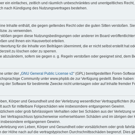
iber ein einfaches, zeitlich und räumlich unbeschränktes und unentgeltliches Rech
auch nach Kündigung des Nutzungsvertrages bestehen.
keine Inhalte enthält, die gegen geltendes Recht oder die guten Sitten verstoßen. Si
n bzw. zu verwenden.
erstößen gegen diese Nutzungsbedingungen oder anderer im Board veröffentlicht
ßen und Ihnen ein Hausverbot erteilen.
wortung für die Inhalte von Beiträgen übernimmt, die er nicht selbst erstellt hat 
derzeit zu löschen oder zu sperren.
äge abzuändern, sofern sie gegen o. g. Regeln verstoßen oder geeignet sind, dem 
e unter der „
GNU General Public License v2
“ (GPL) bereitgestellten Foren-Soft
chsprachige Community unter www.phpbb.de zur Verfügung gestellt. Beide haben ke
g der Software für bestimmte Zwecke nicht untersagen oder auf Inhalte fremder F
ben, Körper und Gesundheit und der Verletzung wesentlicher Vertragspflichten (Kard
gilt auch für mittelbare Folgeschäden wie insbesondere entgangenen Gewinn.
ätzlichem oder grob fahrlässigem Verhalten oder bei Schäden aus der Verletzung 
 die bei Vertragsschluss typischerweise vorhersehbaren Schäden und im übrigen de
wie insbesondere entgangenen Gewinn.
erletzung von Leben, Körper und Gesundheit oder vorsätzlichem oder grob fahrläs
der Höhe nach auf die vertragstypischen Durchschnittsschäden begrenzt. Dies gi