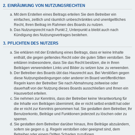
2. EINRÄUMUNG VON NUTZUNGSRECHTEN
Mit dem Erstellen eines Beitrags erteilen Sie dem Betreiber ein
einfaches, zeitlich und räumlich unbeschränktes und unentgeltliches
Recht, Ihren Beitrag im Rahmen des Boards zu nutzen.
Das Nutzungsrecht nach Punkt 2, Unterpunkt a bleibt auch nach
Kündigung des Nutzungsvertrages bestehen.
3. PFLICHTEN DES NUTZERS
Sie erklären mit der Erstellung eines Beitrags, dass er keine Inhalte
enthält, die gegen geltendes Recht oder die guten Sitten verstoßen. Sie
erklären insbesondere, dass Sie das Recht besitzen, die in Ihren
Beiträgen verwendeten Links und Bilder zu setzen bzw. zu verwenden.
Der Betreiber des Boards übt das Hausrecht aus. Bei Verstößen gegen
diese Nutzungsbedingungen oder anderer im Board veröffentlichten
Regeln kann der Betreiber Sie nach Abmahnung zeitweise oder
dauerhaft von der Nutzung dieses Boards ausschließen und Ihnen ein
Hausverbot erteilen.
Sie nehmen zur Kenntnis, dass der Betreiber keine Verantwortung für
die Inhalte von Beiträgen übernimmt, die er nicht selbst erstellt hat oder
die er nicht zur Kenntnis genommen hat. Sie gestatten dem Betreiber, Ihr
Benutzerkonto, Beiträge und Funktionen jederzeit zu löschen oder zu
sperren.
Sie gestatten dem Betreiber darüber hinaus, Ihre Beiträge abzuändern,
sofern sie gegen o. g. Regeln verstoßen oder geeignet sind, dem
Betreiber oder einem Dritten Schaden zuzufügen.