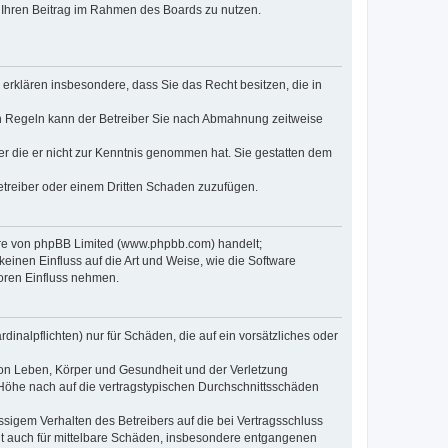
t, Ihren Beitrag im Rahmen des Boards zu nutzen.
e erklären insbesondere, dass Sie das Recht besitzen, die in
en Regeln kann der Betreiber Sie nach Abmahnung zeitweise
oder die er nicht zur Kenntnis genommen hat. Sie gestatten dem
Betreiber oder einem Dritten Schaden zuzufügen.
ware von phpBB Limited (www.phpbb.com) handelt;
inen Einfluss auf die Art und Weise, wie die Software
oren Einfluss nehmen.
inalpflichten) nur für Schäden, die auf ein vorsätzliches oder
von Leben, Körper und Gesundheit und der Verletzung
r Höhe nach auf die vertragstypischen Durchschnittsschäden
sigem Verhalten des Betreibers auf die bei Vertragsschluss
lt auch für mittelbare Schäden, insbesondere entgangenen