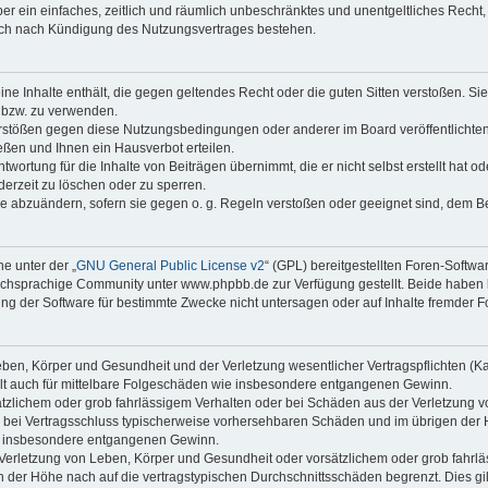
iber ein einfaches, zeitlich und räumlich unbeschränktes und unentgeltliches Rech
auch nach Kündigung des Nutzungsvertrages bestehen.
keine Inhalte enthält, die gegen geltendes Recht oder die guten Sitten verstoßen. Si
n bzw. zu verwenden.
erstößen gegen diese Nutzungsbedingungen oder anderer im Board veröffentlicht
ßen und Ihnen ein Hausverbot erteilen.
wortung für die Inhalte von Beiträgen übernimmt, die er nicht selbst erstellt hat 
derzeit zu löschen oder zu sperren.
äge abzuändern, sofern sie gegen o. g. Regeln verstoßen oder geeignet sind, dem 
e unter der „
GNU General Public License v2
“ (GPL) bereitgestellten Foren-Soft
chsprachige Community unter www.phpbb.de zur Verfügung gestellt. Beide haben ke
g der Software für bestimmte Zwecke nicht untersagen oder auf Inhalte fremder F
ben, Körper und Gesundheit und der Verletzung wesentlicher Vertragspflichten (Kard
gilt auch für mittelbare Folgeschäden wie insbesondere entgangenen Gewinn.
ätzlichem oder grob fahrlässigem Verhalten oder bei Schäden aus der Verletzung 
 die bei Vertragsschluss typischerweise vorhersehbaren Schäden und im übrigen de
wie insbesondere entgangenen Gewinn.
erletzung von Leben, Körper und Gesundheit oder vorsätzlichem oder grob fahrläs
der Höhe nach auf die vertragstypischen Durchschnittsschäden begrenzt. Dies gi